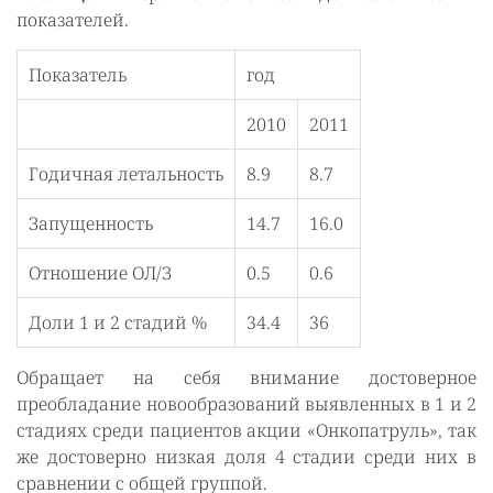
показателей.
Показатель
год
2010
2011
Годичная летальность
8.9
8.7
Запущенность
14.7
16.0
Отношение ОЛ/З
0.5
0.6
Доли 1 и 2 стадий %
34.4
36
Обращает на себя внимание достоверное
преобладание новообразований выявленных в 1 и 2
стадиях среди пациентов акции «Онкопатруль», так
же достоверно низкая доля 4 стадии среди них в
сравнении с общей группой.