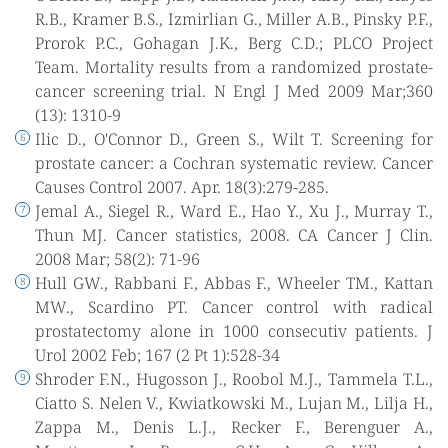
R.B., Kramer B.S., Izmirlian G., Miller A.B., Pinsky P.F.,
Prorok P.C., Gohagan J.K., Berg C.D.; PLCO Project
Team. Mortality results from a randomized prostate-
cancer screening trial. N Engl J Med 2009 Mar;360
(13): 1310-9
Ilic D., O'Connor D., Green S., Wilt T. Screening for
prostate cancer: a Cochran systematic review. Cancer
Causes Control 2007. Apr. 18(3):279-285.
Jemal A., Siegel R., Ward E., Hao Y., Xu J., Murray T.,
Thun MJ. Cancer statistics, 2008. CA Cancer J Clin.
2008 Mar; 58(2): 71-96
Hull GW., Rabbani F., Abbas F., Wheeler TM., Kattan
MW., Scardino PT. Cancer control with radical
prostatectomy alone in 1000 consecutiv patients. J
Urol 2002 Feb; 167 (2 Pt 1):528-34
Shroder F.N., Hugosson J., Roobol M.J., Tammela T.L.,
Ciatto S. Nelen V., Kwiatkowski M., Lujan M., Lilja H.,
Zappa M., Denis L.J., Recker F., Berenguer A.,