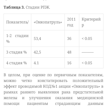
Таблица 3.
Стадии РПЖ.
2011
Критерий
Показатель/
«Онкопатруль»
год
p
1-2 стадии
53,4
36
< 0.05
%
3 стадия %
42,5
48
----------
4 стадия %
4.1
16
< 0.05
В целом, при оценке по первичным показателям,
можно четко констатировать положительный
эффект проводимой КОД№1 акции «Онкопатруль» в
рамках раннего выявления рака предстательной
железы и улучшения оказания медицинской
помощи пациентам страдающим данным