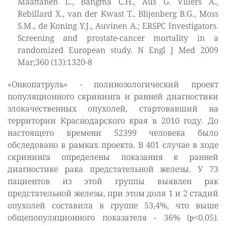
Maattanen L., Bangma C.H., Aus G. Villers A.,
Rebillard X., van der Kwast T., Blijenberg B.G., Moss
S.M., de Koning Y.J., Auvinen A.; ERSPC Investigators.
Screening and prostate-cancer mortality in a
randomized European study. N Engl J Med 2009
Mar;360 (13):1320-8
«Онкопатруль» - полинозологический проект
популяционного скрининга и ранней диагностики
злокачественных опухолей, стартовавший на
территории Краснодарского края в 2010 году. До
настоящего времени 52399 человека было
обследовано в рамках проекта. В 401 случае в ходе
скрининга определены показания к ранней
диагностике рака предстательной железы. У 73
пациентов из этой группы выявлен рак
предстательной железы, при этом доля 1 и 2 стадий
опухолей составила в группе 53,4%, что выше
общепопуляционного показателя - 36% (ƿ<0.05).