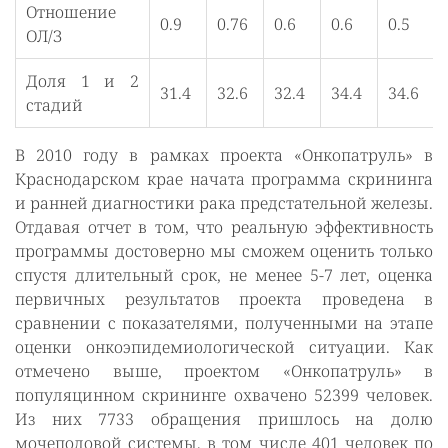
Отношение
0.9
0.76
0.6
0.6
0.5
ОЛ/З
Доля 1 и 2
31.4
32.6
32.4
34.4
34.6
стадий
В 2010 году в рамках проекта «Онкопатруль» в
Краснодарском крае начата программа скрининга
и ранней диагностики рака предстательной железы.
Отдавая отчет в том, что реальную эффективность
программы достоверно мы сможем оценить только
спустя длительный срок, не менее 5-7 лет, оценка
первичных результатов проекта проведена в
сравнении с показателями, полученными на этапе
оценки онкоэпидемиологической ситуации. Как
отмечено выше, проектом «Онкопатруль» в
популяцинном скрининге охвачено 52399 человек.
Из них 7733 обращения пришлось на долю
мочеполовой системы, в том числе 401 человек по