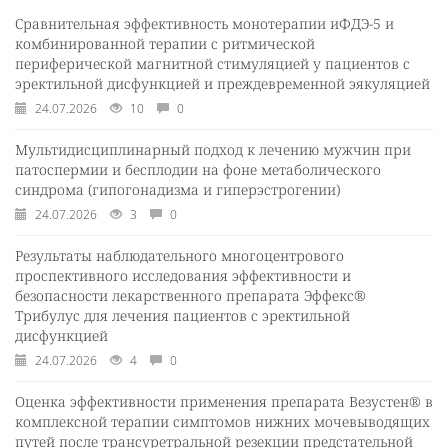
Сравнительная эффективность монотерапии иФДЭ-5 и
комбинированной терапии с ритмической
периферической магнитной стимуляцией у пациентов с
эректильной дисфункцией и преждевременной эякуляцией
24.07.2026
10
0
Мультидисциплинарный подход к лечению мужчин при
патоспермии и бесплодии на фоне метаболического
синдрома (гипогонадизма и гиперэстрогении)
24.07.2026
3
0
Результаты наблюдательного многоцентрового
проспективного исследования эффективности и
безопасности лекарственного препарата Эффекс®
Трибулус для лечения пациентов с эректильной
дисфункцией
24.07.2026
4
0
Оценка эффективности применения препарата Везустен® в
комплексной терапии симптомов нижних мочевыводящих
путей после трансуретральной резекции предстательной