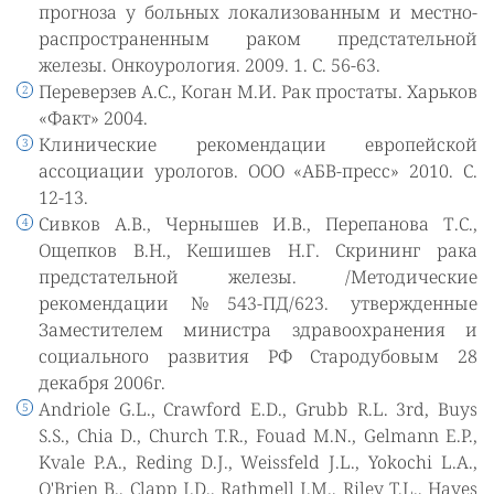
прогноза у больных локализованным и местно-
распространенным раком предстательной
железы. Онкоурология. 2009. 1. С. 56-63.
Переверзев А.С., Коган М.И. Рак простаты. Харьков
«Факт» 2004.
Клинические рекомендации европейской
ассоциации урологов. ООО «АБВ-пресс» 2010. С.
12-13.
Сивков А.В., Чернышев И.В., Перепанова Т.С.,
Ощепков В.Н., Кешишев Н.Г. Скрининг рака
предстательной железы. /Методические
рекомендации №543-ПД/623. утвержденные
Заместителем министра здравоохранения и
социального развития РФ Стародубовым 28
декабря 2006г.
Andriole G.L., Crawford E.D., Grubb R.L. 3rd, Buys
S.S., Chia D., Church T.R., Fouad M.N., Gelmann E.P.,
Kvale P.A., Reding D.J., Weissfeld J.L., Yokochi L.A.,
O'Brien B., Clapp J.D., Rathmell J.M., Riley T.L., Hayes