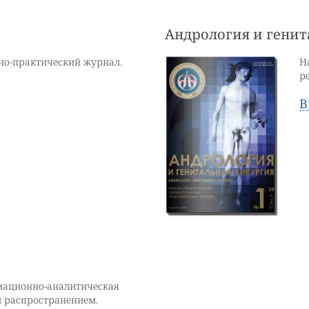
Андрология и генит
но-практический журнал.
Н
р
В
ационно-аналитическая
м распространением.