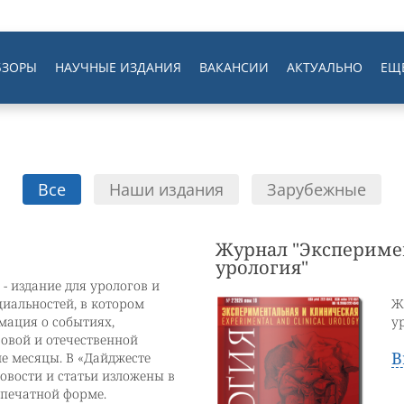
БЗОРЫ
НАУЧНЫЕ ИЗДАНИЯ
ВАКАНСИИ
АКТУАЛЬНО
ЕЩ
Все
Наши издания
Зарубежные
Журнал "Экспериме
урология"
- издание для урологов и
иальностей, в котором
Ж
ация о событиях,
у
овой и отечественной
В
ие месяцы. В «Дайджесте
овости и статьи изложены в
 печатной форме.