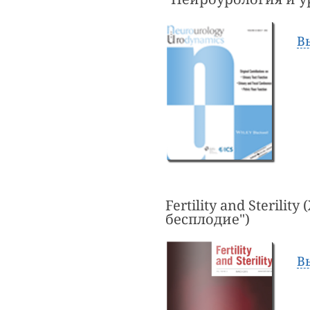
В
Fertility and Sterili
бесплодие")
В