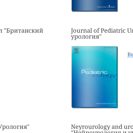
нал "Британский
Journal of Pediatric 
урология"
В
"Урология"
Neyrourology and ur
"Нейроурология и у