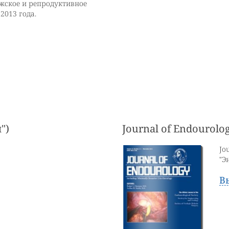
жское и репродуктивное
 2013 года.
")
Journal of Endourol
Jo
"Э
В