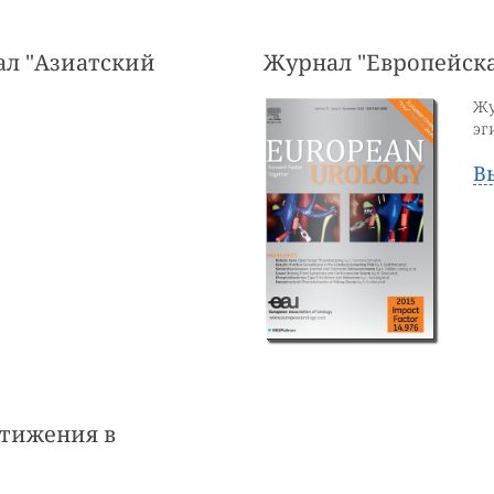
нал "Азиатский
Журнал "Европейска
Жу
эг
В
стижения в