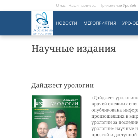
О нас
Наши партнеры
Приложение УроВеб
НОВОСТИ
МЕРОПРИЯТИЯ
УРО-О
Экосистема
для урологов
Научные издания
Дайджест урологии
«Дайджест урологии» 
врачей смежных спец
опубликована информ
произошедших в мир
урологии за последн
урологии» научные н
простой и доступной