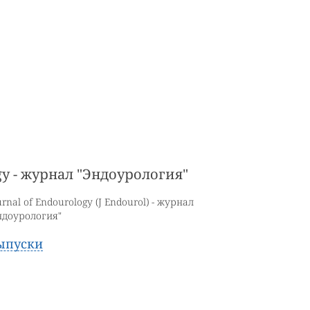
ogy - журнал "Эндоурология"
urnal of Endourology (J Endourol) - журнал
ндоурология"
ыпуски