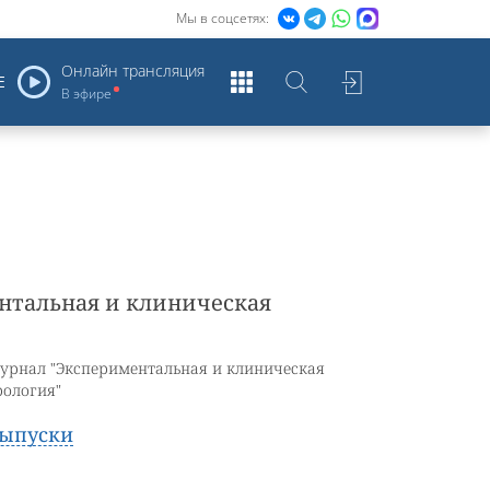
Мы в соцсетях:
Онлайн трансляция
Е
В эфире
нтальная и клиническая
урнал "Экспериментальная и клиническая
рология"
ыпуски