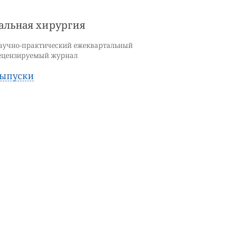
альная хирургия
аучно-практический ежеквартальный
ецензируемый журнал
ыпуски