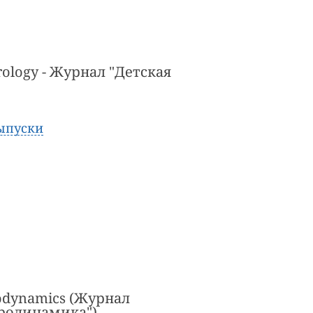
Urology - Журнал "Детская
ыпуски
odynamics (Журнал
родинамика")