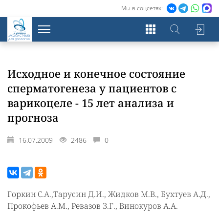
Мы в соцсетях:
Экосистема
для урологов
Исходное и конечное состояние
сперматогенеза у пациентов с
варикоцеле - 15 лет анализа и
прогноза
16.07.2009
2486
0
Горкин С.А.,Тарусин Д.И., Жидков М.В., Бухтуев А.Д.,
Прокофьев А.М., Ревазов З.Г., Винокуров А.А.