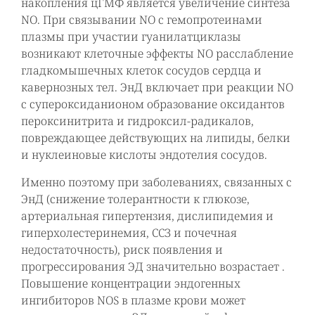
накопления цГМФ является увеличение синтеза
NО. При связывании NO с гемопротеинами
плазмы при участии гуанилатциклазы
возникают клеточные эффекты NO расслабление
гладкомышечных клеток сосудов сердца и
кавернозных тел. ЭнД включает при реакции NO
с супероксиданионом образование оксидантов
пероксинитрита и гидроксил-радикалов,
повреждающее действующих на липиды, белки
и нуклеиновые кислоты эндотелия сосудов.
Именно поэтому при заболеваниях, связанных с
ЭнД (снижение толерантности к глюкозе,
артериальная гипертензия, дислипидемия и
гиперхолестеринемия, ССЗ и почечная
недостаточность), риск появления и
прогрессирования ЭД значительно возрастает .
Повышение концентрации эндогенных
ингибиторов NOS в плазме крови может