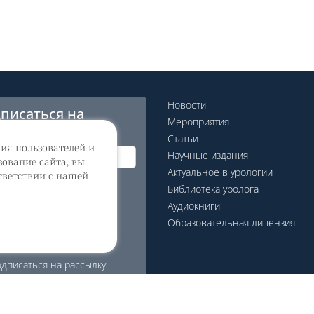
Новости
писаться на
Мероприятия
сылку
Статьи
ния пользователей и
Научные издания
ование сайта, вы
Актуальное в урологии
тветствии с нашей
гласие на обработку
Библиотека уролога
ональных данных
Аудиокниги
Образовательная лицензия
дписаться на рассылку
еб
дписаться на рассылку
о