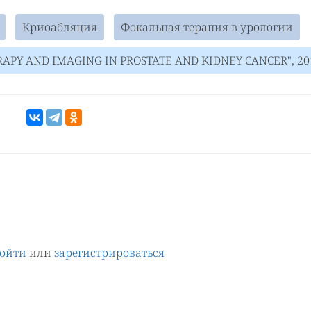
Криоабляция
Фокальная терапия в урологии
ERAPY AND IMAGING IN PROSTATE AND KIDNEY CANCER", 20
ойти
или
зарегистрироваться