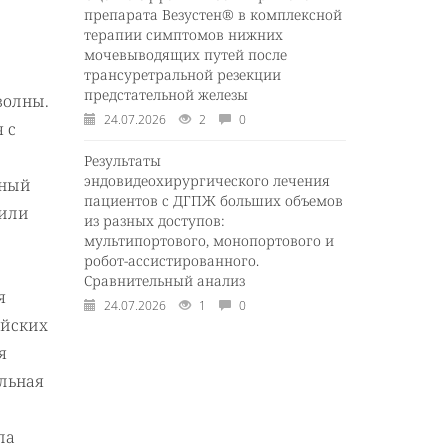
препарата Везустен® в комплексной
терапии симптомов нижних
мочевыводящих путей после
трансуретральной резекции
предстательной железы
волны.
24.07.2026
2
0
 с
Результаты
эндовидеохирургического лечения
рный
пациентов с ДГПЖ больших объемов
нили
из разных доступов:
мультипортового, монопортового и
робот-ассистированного.
Сравнительный анализ
я
24.07.2026
1
0
ейских
я
альная
ла