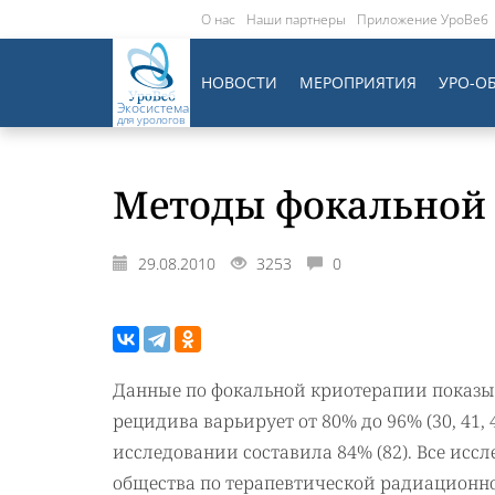
О нас
Наши партнеры
Приложение УроВеб
НОВОСТИ
МЕРОПРИЯТИЯ
УРО-О
Экосистема
для урологов
Методы фокальной 
29.08.2010
3253
0
Данные по фокальной криотерапии показы
рецидива варьирует от 80% до 96% (30, 41, 
исследовании составила 84% (82). Все ис
общества по терапевтической радиационн