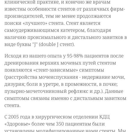
клинической практике, и конечно же врачам
известны особенности стентов от различных фирм-
производителей, тем не менее продолжаются
поиски «лучшего» стента. Стент является
самоудерживающимся катетером, благодаря
наличию проксимального и дистального завитков в
виде буквы "J" (double J стент).
Исходя из нашего опыта у 95-98% пациентов после
дренирования верхних мочевых путей стентом
появляются «стент-зависимые» симптомы
(расстройства мочеиспускания - недержание мочи,
дизурия; боли в уретре, в промежности, в почке;
пузырно-мочеточниковый рефлюкс и др.). Данные
симптомы связаны именно с дистальным завитком
стента.
С 2005 года в хирургическом отделении КДЦ
«Здоровье» более чем 350 пациентам были
установлены модифицированные нами стенты. Мы