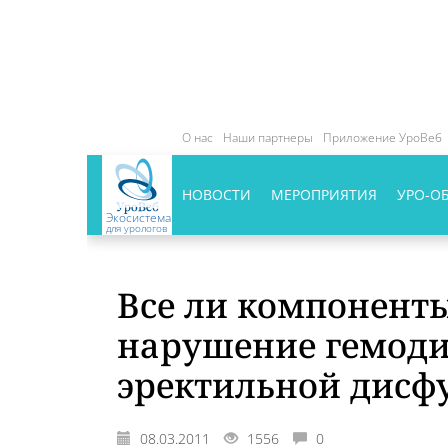
О нас
Наши партнеры
Приложение УроВеб
НОВОСТИ
МЕРОПРИЯТИЯ
УРО-О
Экосистема
для урологов
Все ли компоненты
нарушение гемоди
эректильной дисф
08.03.2011
1556
0