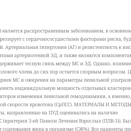
 является распространенным заболеванием, в основном
ррелирует с сердечнососудистыми факторами риска, бу
. Артериальная гипертония (АГ) и резистентность к ин
тами артериогенной ЭД, и также являются компонента
держивает тесную связь между МС и ЭД. Однако, влияние
лового члена до сих пор остается спорным вопросом. 
ериев МС и ожирения на параметры пенильной ультраз
ценить индивидуальную мощность отдельных кластеров
акторов изменения пенильной гемодинамики, а именно,
кой скорости кровотока (СрПСС). МАТЕРИАЛЫ И МЕТОДЫ
ы, направленные на ПУД оценивались на наличие
 (критерии 3-ей Панели Лечения Взрослых (ПЛВ-3)). Бы
т содержания жира в организме (СЖ%). Все пациенты п