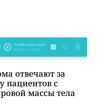
Онлайн трансляция
Е
Через
8 час. 42 мин.
ма отвечают за
у пациентов с
ровой массы тела