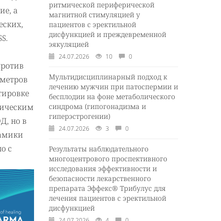
ритмической периферической
ие, а
магнитной стимуляцией у
еских,
пациентов с эректильной
дисфункцией и преждевременной
S.
эякуляцией
24.07.2026
10
0
против
Мультидисциплинарный подход к
аметров
лечению мужчин при патоспермии и
тировке
бесплодии на фоне метаболического
синдрома (гипогонадизма и
ническим
гиперэстрогении)
Д, но в
24.07.2026
3
0
намики
о с
Результаты наблюдательного
многоцентрового проспективного
исследования эффективности и
безопасности лекарственного
препарата Эффекс® Трибулус для
лечения пациентов с эректильной
дисфункцией
24.07.2026
4
0