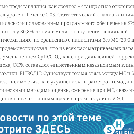
ные представлялись как среднее ± стандартное отклонен
я уровень P менее 0,05. Статистический анализ клинич
илась с использованием программного обеспечения SPS
чин, и у 80,8% из них имелись нарушения пенильной
ически ниже, по сравнению с пациентами без МС (29,0 
з продемонстрировал, что из всех рассматриваемых пар
 с уменьшением СрПСС. Однако, при дальнейшей коррек
 риска, СЖ% оставался единственным независимым кли
мики. ВЫВОДЫ: Существует тесная связь между МС и Э
 независимо связана с ухудшением параметров гемоди
ссическими методами оценки, ожирение при МС, связанн
дставляется отличным предиктором сосудистой ЭД.