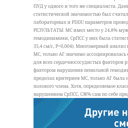
ПУД у одного и того же специалиста. Дан
статистической значимостью был считалс
лабораторных и PDDU параметров провод
РЕЗУЛЬТАТЫ: МС имел место у 24,8% муж
гемодинамики, СрПСС у них была статист
35,4 см/с, Р=0,004). Многомерный анали
МС, только АГ значимо ассоциировалась
для всех сердечнососудистых факторов
фактором нарушения пенильной гемодина
пределах критериев МС, только АГ была
полового члена. Хотя, определяемое кла
нарушением СрПСС, СЖ% сам по себе пре