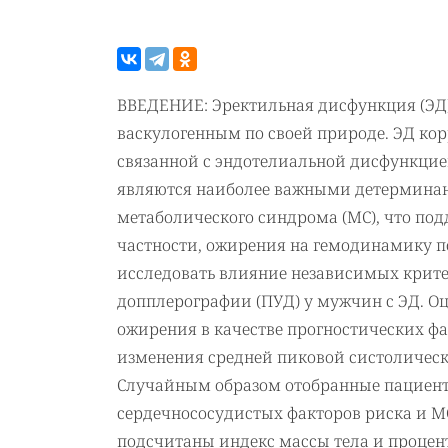
ВВЕДЕНИЕ: Эректильная дисфункция (ЭД)
васкулогенным по своей природе. ЭД ко
связанной с эндотелиальной дисфункцией
являются наиболее важными детерминан
метаболического синдрома (МС), что под
частности, ожирения на гемодинамику по
исследовать влияние независимых крит
допплерографии (ПУД) у мужчин с ЭД. О
ожирения в качестве прогностических ф
изменения средней пиковой систоличес
Случайным образом отобранные пациент
сердечнососудистых факторов риска и МС
подсчитаны индекс массы тела и процен