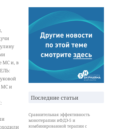
,
дучи
сулину
ми
 МС и, в
ЦЕЛЬ:
вуковой
 МС и
Последние статьи
:
Сравнительная эффективность
ли
монотерапии иФДЭ-5 и
комбинированной терапии с
роходили