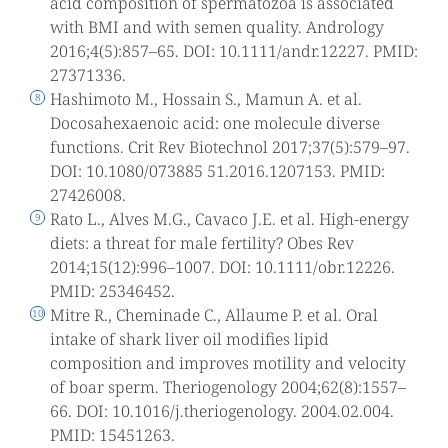
acid composition of spermatozoa is associated
with BMI and with semen quality. Andrology
2016;4(5):857–65. DOI: 10.1111/andr.12227. PMID:
27371336.
Hashimoto M., Hossain S., Mamun A. et al.
Docosahexaenoic acid: one molecule diverse
functions. Crit Rev Biotechnol 2017;37(5):579–97.
DOI: 10.1080/073885 51.2016.1207153. PMID:
27426008.
Rato L., Alves M.G., Cavaco J.E. et al. High-energy
diets: a threat for male fertility? Obes Rev
2014;15(12):996–1007. DOI: 10.1111/obr.12226.
PMID: 25346452.
Mitre R., Cheminade C., Allaume P. et al. Oral
intake of shark liver oil modifies lipid
composition and improves motility and velocity
of boar sperm. Theriogenology 2004;62(8):1557–
66. DOI: 10.1016/j.theriogenology. 2004.02.004.
PMID: 15451263.