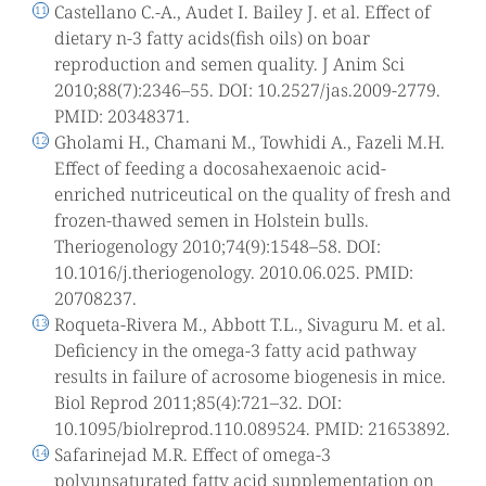
Castellano C.-A., Audet I. Bailey J. et al. Effect of
dietary n-3 fatty acids(fish oils) on boar
reproduction and semen quality. J Anim Sci
2010;88(7):2346–55. DOI: 10.2527/jas.2009-2779.
PMID: 20348371.
Gholami H., Chamani M., Towhidi A., Fazeli M.H.
Effect of feeding a docosahexaenoic acid-
enriched nutriceutical on the quality of fresh and
frozen-thawed semen in Holstein bulls.
Theriogenology 2010;74(9):1548–58. DOI:
10.1016/j.theriogenology. 2010.06.025. PMID:
20708237.
Roqueta-Rivera M., Abbott T.L., Sivaguru M. et al.
Deficiency in the omega-3 fatty acid pathway
results in failure of acrosome biogenesis in mice.
Biol Reprod 2011;85(4):721–32. DOI:
10.1095/biolreprod.110.089524. PMID: 21653892.
Safarinejad M.R. Effect of omega-3
polyunsaturated fatty acid supplementation on