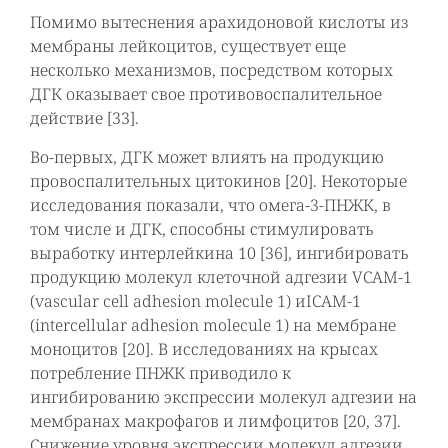
Помимо вытеснения арахидоновой кислоты из
мембраны лейкоцитов, существует еще
несколько механизмов, посредством которых
ДГК оказывает свое противовоспалительное
действие [33].
Во-первых, ДГК может влиять на продукцию
провоспалительных цитокинов [20]. Некоторые
исследования показали, что омега-3-ПНЖК, в
том числе и ДГК, способны стимулировать
выработку интерлейкина 10 [36], ингибировать
продукцию молекул клеточной адгезии VCAM-1
(vascular cell adhesion molecule 1) иICAM-1
(intercellular adhesion molecule 1) на мембране
моноцитов [20]. В исследованиях на крысах
потребление ПНЖК приводило к
ингибированию экспрессии молекул адгезии на
мембранах макрофагов и лимфоцитов [20, 37].
Снижение уровня экспрессии молекул адгезии