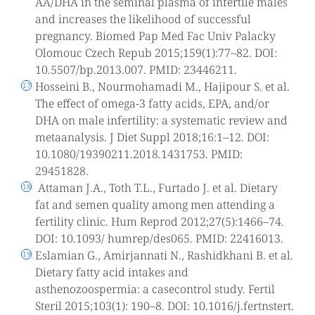
AA/DHA in the seminal plasma of infertile males
and increases the likelihood of successful
pregnancy. Biomed Pap Med Fac Univ Palacky
Olomouc Czech Repub 2015;159(1):77–82. DOI:
10.5507/bp.2013.007. PMID: 23446211.
Hosseini B., Nourmohamadi M., Hajipour S. et al.
The effect of omega-3 fatty acids, EPA, and/or
DHA on male infertility: a systematic review and
metaanalysis. J Diet Suppl 2018;16:1–12. DOI:
10.1080/19390211.2018.1431753. PMID:
29451828.
Attaman J.A., Toth T.L., Furtado J. et al. Dietary
fat and semen quality among men attending a
fertility clinic. Hum Reprod 2012;27(5):1466–74.
DOI: 10.1093/ humrep/des065. PMID: 22416013.
Eslamian G., Amirjannati N., Rashidkhani B. et al.
Dietary fatty acid intakes and
asthenozoospermia: a casecontrol study. Fertil
Steril 2015;103(1): 190–8. DOI: 10.1016/j.fertnstert.