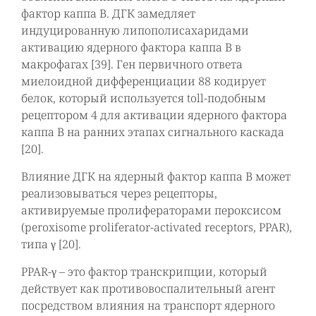
фактор каппа В. ДГК замедляет
индуцированную липополисахаридами
активацию ядерного фактора каппа В в
макрофагах [39]. Ген первичного ответа
миелоидной дифференциации 88 кодирует
белок, который используется toll-подобным
рецептором 4 для активации ядерного фактора
каппа В на ранних этапах сигнального каскада
[20].
Влияние ДГК на ядерный фактор каппа В может
реализовываться через рецепторы,
активируемые пролифераторами пероксисом
(peroxisome proliferator-activated receptors, PPAR),
типа γ [20].
PPAR-γ – это фактор транскрипции, который
действует как противовоспалительный агент
посредством влияния на транспорт ядерного