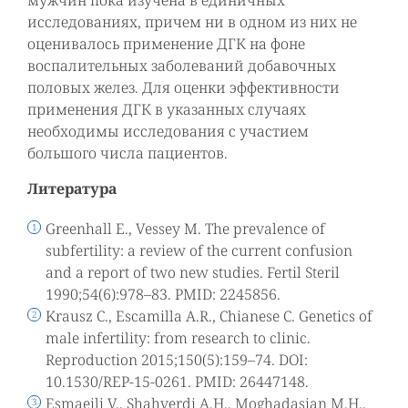
мужчин пока изучена в единичных
исследованиях, причем ни в одном из них не
оценивалось применение ДГК на фоне
воспалительных заболеваний добавочных
половых желез. Для оценки эффективности
применения ДГК в указанных случаях
необходимы исследования с участием
большого числа пациентов.
Литература
Greenhall E., Vessey M. The prevalence of
subfertility: a review of the current confusion
and a report of two new studies. Fertil Steril
1990;54(6):978–83. PMID: 2245856.
Krausz C., Escamilla A.R., Chianese C. Genetics of
male infertility: from research to clinic.
Reproduction 2015;150(5):159–74. DOI:
10.1530/REP-15-0261. PMID: 26447148.
Esmaeili V., Shahverdi A.H., Moghadasian M.H.,