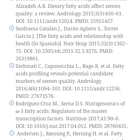
Alizadeh A.R. Dietary fatty acids affect semen
quality: a review. Andrology 2015;3(3):450–61.
DOI: 10.1111/andr.12024. PMID: 25951427.
Sanhueza Catalán J., Durán Agüero S., Torres
García J. [The fatty acids and relationship with
health (In Spanish)]. Nutr Hosp 2015;32(3):1362–
75. DOI: 10.3305/nh.2015.32.3.9276. PMID:
26319861.
Zerbinati C., Caponecchia L., Rago R. et al. Fatty
acids profiling reveals potential candidate
markers of semen quality. Andrology
2016;4(6):1094–101. DOI: 10.1111/andr.12236.
PMID: 27673576.
Rodríguez-Cruz M., Serna D.S. Nutrigenomics of
ω-3 fatty acids: Regulators of the master
transcription factors. Nutrition 2017;41:90–6.
DOI: 10.1016/j.nut.2017.04.012. PMID: 28760435.
Andersen J., Rønning P., Herning H. et al. Fatty