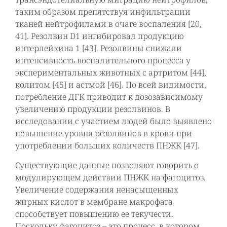
таким образом препятствуя инфильтрации
тканей нейтрофилами в очаге воспаления [20,
41]. Резолвин D1 ингибировал продукцию
интерлейкина 1 [43]. Резолвины снижали
интенсивность воспалительного процесса у
экспериментальных животных с артритом [44],
колитом [45] и астмой [46]. По всей видимости,
потребление ДГК приводит к дозозависимому
увеличению продукции резолвинов. В
исследовании с участием людей было выявлено
повышение уровня резолвинов в крови при
употреблении больших количеств ПНЖК [47].
Существующие данные позволяют говорить о
модулирующем действии ПНЖК на фагоцитоз.
Увеличение содержания ненасыщенных
жирных кислот в мембране макрофага
способствует повышению ее текучести.
Поскольку фагоцитоз – это процесс, в котором