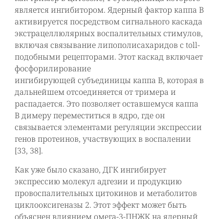
является ингибитором. Ядерный фактор каппа В
активируется посредством сигнального каскада
экстрацеллюлярных воспалительных стимулов,
включая связывание липополисахаридов с toll-
подобными рецепторами. Этот каскад включает
фосфорилирование
ингибирующей субъединицы каппа В, которая в
дальнейшем отсоединяется от тримера и
распадается. Это позволяет оставшемуся каппа
В димеру переместиться в ядро, где он
связывается элементами регуляции экспрессии
генов протеинов, участвующих в воспалении
[33, 38].
Как уже было сказано, ДГК ингибирует
экспрессию молекул адгезии и продукцию
провоспалительных цитокинов и метаболитов
циклооксигеназы 2. Этот эффект может быть
объяснен влиянием омега-3-ПНЖК на ядерный