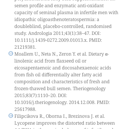
semen profile and enzymatic anti-oxidant
capacity of seminal plasma in infertile men with
idiopathic oligoasthenoteratospermia: a
doubleblind, placebo-controlled, randomised
study. Andrologia 2011;43(1):38–47. DOI:
10.1111/j.1439-0272.2009.01013.x. PMID:
21219381.
Moallem U., Neta N., Zeron Y. et al. Dietary α-
linolenic acid from flaxseed oil or
eicosapentaenoic and docosahexaenoic acids
from fish oil differentially alter fatty acid
composition and characteristics of fresh and
frozen-thawed bull semen. Theriogenology
2015;83(7):1110–20. DOI:
10.1016/j.theriogenology. 2014.12.008. PMID:
25617988.
Filipcikova R., Oborna I., Brezinova J. et al.
Lycopene improves the distorted ratio between