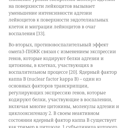
на поверхности лейкоцитов вызывает
уменьшение интенсивности адгезии
лейкоцитов к поверхности эндотелиальных
клеток и миграции лейкоцитов в очаг
воспаления [33].
Во-вторых, противовоспалительный эффект
омега3-ПНЖК связан с изменением экспрессии
генов, которые кодируют белки адгезии и
цитокины, в клетках, участвующих в
воспалительном процессе [20]. Ядерный фактор
каппа В (nuclear factor kappa B) – один из
основных факторов транскрипции,
регулирующих экспрессию генов, которые
кодируют белки, участвующие в воспалении,
включая многие цитокины, молекулы адгезии и
циклооксигеназу 2. В своем неактивном
состоянии ядерный фактор каппа В существует
как тример в цитозоле, 1 субъединица которого