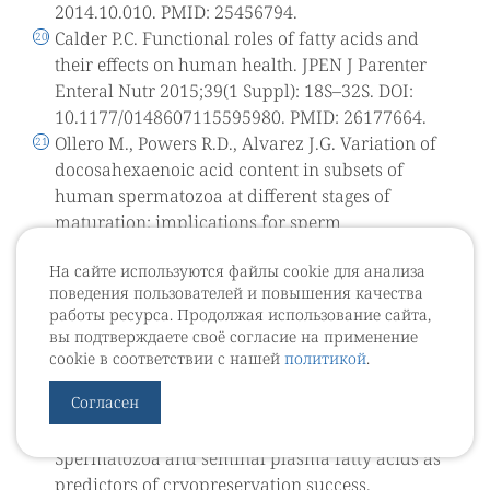
2014.10.010. PMID: 25456794.
Calder P.C. Functional roles of fatty acids and
their effects on human health. JPEN J Parenter
Enteral Nutr 2015;39(1 Suppl): 18S–32S. DOI:
10.1177/0148607115595980. PMID: 26177664.
Ollero M., Powers R.D., Alvarez J.G. Variation of
docosahexaenoic acid content in subsets of
human spermatozoa at different stages of
maturation: implications for sperm
lipoperoxidative damage. Mol Reprod Dev
На сайте используются файлы cookie для анализа
2000;55(3):326–34. PMID: 10657052.
поведения пользователей и повышения качества
Connor W.E., Lin D.S., Wolf D.P., Alexander M.
работы ресурса. Продолжая использование сайта,
Uneven distribution of desmosterol and
вы подтверждаете своё согласие на применение
docosahexaenoic acid in the heads and tails of
cookie в соответствии с нашей
политикой
.
monkey sperm. J Lipid Res 1998;39(7):1404–11.
Согласен
PMID: 9684743.
Martínez-Soto J.C., Landeras J., Gadea J.
Spermatozoa and seminal plasma fatty acids as
predictors of cryopreservation success.