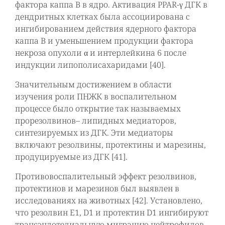
фактора каппа В в ядро. Активация PPAR-γ ДГК в
дендритных клетках была ассоциирована с
ингибированием действия ядерного фактора
каппа В и уменьшением продукции фактора
некроза опухоли α и интерлейкина 6 после
индукции липополисахаридами [40].
Значительным достижением в области
изучения роли ПНЖК в воспалительном
процессе было открытие так называемых
прорезолвинов– липидных медиаторов,
синтезируемых из ДГК. Эти медиаторы
включают резолвины, протектины и марезины,
продуцируемые из ДГК [41].
Противовоспалительный эффект резолвинов,
протектинов и марезинов был выявлен в
исследованиях на животных [42]. Установлено,
что резолвин Е1, D1 и протектин D1 ингибируют
трансэндотелиальную миграцию нейтрофилов,