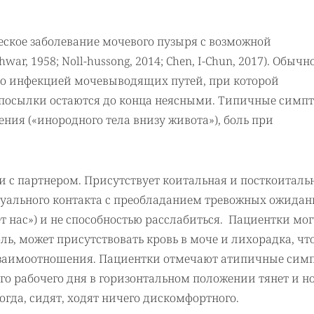
еское заболевание мочевого пузыря с возможной
ar, 1958; Noll-hussong, 2014; Chen, I-Chun, 2017). Обычн
ано инфекцией мочевыводящих путей, при которой
дпосылки остаются до конца неясными. Типичные симп
я («инородного тела внизу живота»), боль при
и с партнером. Присутствует коитальная и посткоиталь
ксуального контакта с преобладанием тревожных ожида
ёт нас») и не способностью расслабиться. Пациентки мог
ь, может присутствовать кровь в моче и лихорадка, чт
 взаимоотношения. Пациентки отмечают атипичные сим
ого рабочего дня в горизонтальном положении тянет и н
когда, сидят, ходят ничего дискомфортного.