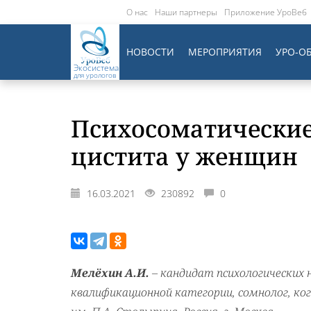
О нас
Наши партнеры
Приложение УроВеб
НОВОСТИ
МЕРОПРИЯТИЯ
УРО-О
Экосистема
для урологов
Психосоматические
цистита у женщин
16.03.2021
230892
0
Мелёхин А.И.
– кандидат психологических 
квалификационной категории, сомнолог, к