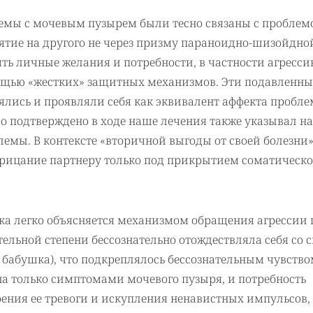
мы с мочевым пузырем были тесно связаны с проблем
ятие на другого не через призму параноидно-шизойдно
ть личные желания и потребности, в частности агресс
ощью «жестких» защитных механизмов. Эти подавленны
лись и проявляли себя как эквивалент аффекта пробле
о подтверждено в ходе наше лечения также указывал на
емы. В контексте «вторичной выгоды от своей болезни
трицание партнеру только под прикрытием соматическо
а легко объясняется механизмом обращения агрессии 
тельной степени бессознательно отождествляла себя со 
 бабушка), что подкреплялось бессознательным чувств
на только симптомами мочевого пузыря, и потребность
оения ее тревоги и искупления ненавистных импульсов,