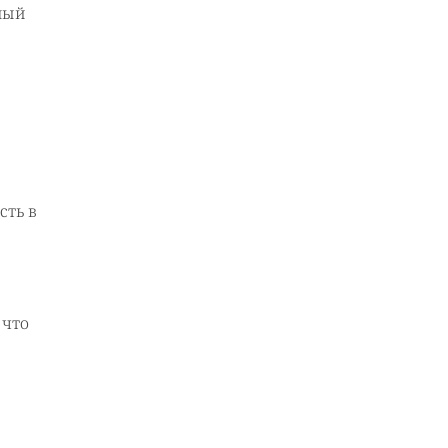
ный
сть в
 что