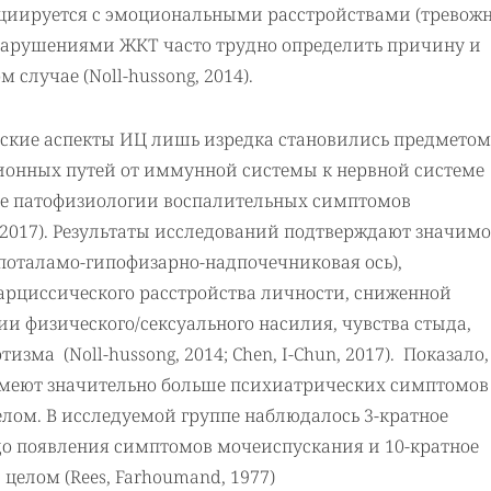
оциируется с эмоциональными расстройствами (тревож
нарушениями ЖКТ часто трудно определить причину и
случае (Noll-hussong, 2014).
ские аспекты ИЦ лишь изредка становились предметом
онных путей от иммунной системы к нервной системе
е патофизиологии воспалительных симптомов
 2017). Результаты исследований подтверждают значимо
ипоталамо-гипофизарно-надпочечниковая ось),
рциссического расстройства личности, сниженной
и физического/сексуального насилия, чувства стыда,
зма (Noll-hussong, 2014; Chen, I-Chun, 2017). Показало,
еют значительно больше психиатрических симптомов
целом. В исследуемой группе наблюдалось 3-кратное
о появления симптомов мочеиспускания и 10-кратное
целом (Rees, Farhoumand, 1977)