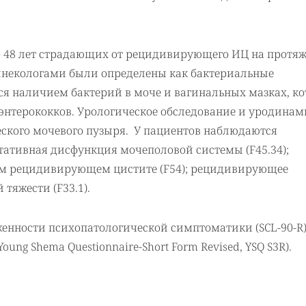
до 48 лет страдающих от рецидивирующего ИЦ на протя
гинекологами были определены как бактериальные
я наличием бактерий в моче и вагинальных мазках, к
энтерококков. Урологическое обследование и уродинам
ского мочевого пузыря. У пациентов наблюдаются
ативная дисфункция мочеполовой системы (F45.34);
ом рецидивирующем цистите (F54); рецидивирующее
 тяжести (F33.1).
енности психопатологической симптоматики (SCL-90-R)
ng Shema Questionnaire-Short Form Revised, YSQ S3R).