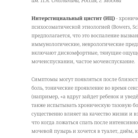
им. П.А. Столыпина, Россия, г. Москва
Интерстициальный цистит (ИЦ)
- хронич
психосоматической этиологией (Bowers, Schw
предполагается, что это воспаление вызв
иммунологические, неврологические пре
включают дискомфортные, тянущие ощущени
мочеиспускании, частое мочеиспускание.
Симптомы могут появляться после близост
боль, тонические проявление во время се
(например, «а вдруг зайдет ребенок и увед
также испытывать хроническую тазовую бол
существенно влияет на качество жизни и
что когда ложаться спать после интенсивн
мочевой пузырь и хочется в туалет, днём, 