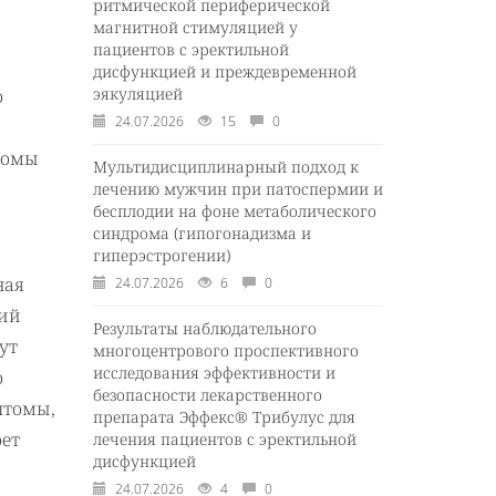
ритмической периферической
магнитной стимуляцией у
пациентов с эректильной
дисфункцией и преждевременной
эякуляцией
о
24.07.2026
15
0
томы
Мультидисциплинарный подход к
лечению мужчин при патоспермии и
бесплодии на фоне метаболического
синдрома (гипогонадизма и
гиперэстрогении)
ная
24.07.2026
6
0
ний
Результаты наблюдательного
ут
многоцентрового проспективного
исследования эффективности и
о
безопасности лекарственного
птомы,
препарата Эффекс® Трибулус для
оет
лечения пациентов с эректильной
дисфункцией
24.07.2026
4
0