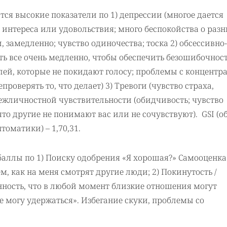
ся высокие показатели по 1) депрессии (многое дается
интереса или удовольствия; много беспокойства о раз
замедленно; чувство одиночества; тоска 2) обсессивно-
 все очень медленно, чтобы обеспечить безошибочност
й, которые не покидают голосу; проблемы с концентр
роверять то, что делает) 3) Тревоги (чувство страха,
ежличностной чувствительности (обидчивость; чувство
то другие не понимают вас или не сочувствуют). GSI (
оматики) – 1,70,31.
аллы по 1) Поиску одобрения «Я хорошая?» Самооценка
м, как на меня смотрят другие люди; 2) Покинутость /
нность, что в любой момент близкие отношения могут
е могу удержаться». Избегание скуки, проблемы со