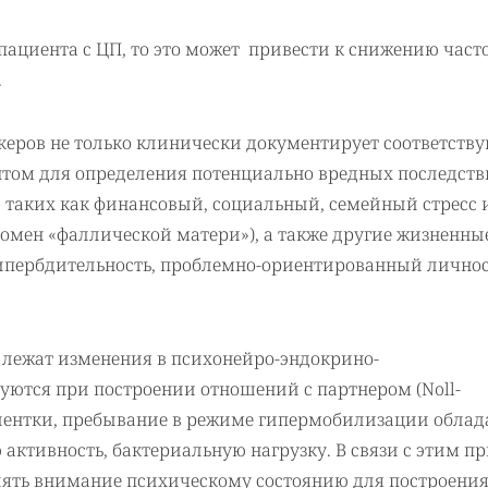
пациента с ЦП, то это может привести к снижению част
.
еров не только клинически документирует соответст
том для определения потенциально вредных последст
 таких как финансовый, социальный, семейный стресс 
омен «фаллической матери»), а также другие жизненны
 гипербдительность, проблемно-ориентированный лично
н лежат изменения в психонейро-эндокрино-
ются при построении отношений с партнером (Noll-
циентки, пребывание в режиме гипермобилизации облад
ктивность, бактериальную нагрузку. В связи с этим п
лять внимание психическому состоянию для построени