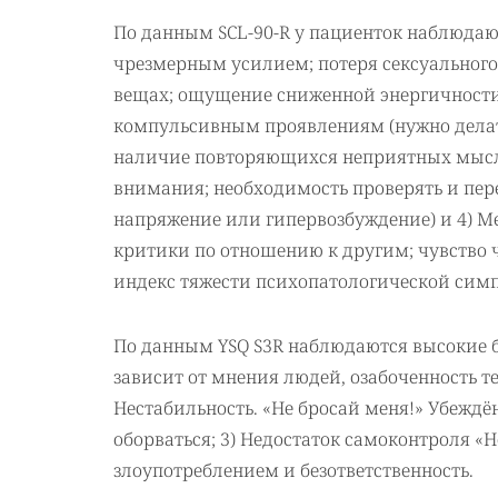
По данным SCL-90-R у пациенток наблюдают
чрезмерным усилием; потеря сексуального 
вещах; ощущение сниженной энергичности, 
компульсивным проявлениям (нужно делать
наличие повторяющихся неприятных мысле
внимания; необходимость проверять и переп
напряжение или гипервозбуждение) и 4) М
критики по отношению к другим; чувство ч
индекс тяжести психопатологической симпт
По данным YSQ S3R наблюдаются высокие б
зависит от мнения людей, озабоченность те
Нестабильность. «Не бросай меня!» Убеждё
оборваться; 3) Недостаток самоконтроля «Н
злоупотреблением и безответственность.