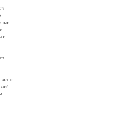
ой
й
ивные
е
м с
»
го
против
своей
ом