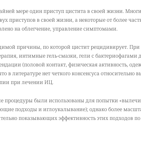
йней мере один приступ цистита в своей жизни. Мног
ух приступов в своей жизни, а некоторые от более част
авлено на облегчение, управление симптомами.
идимой причины, по которой цистит рецидивирует. При
ерапия, интимные гель-смазки, гели с бактериофагами 
ндации (половой контакт, физическая активность, одеж
что в литературе нет четкого консенсуса относительно 
пии при лечении ИЦ.
е процедуры были использованы для попытки «вылечит
ющие подходы и иглоукалывание); однако более масш
тельно показывающих эффективность этих подходов по