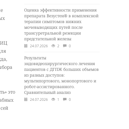
ие
Оценка эффективности применения
препарата Везустен® в комплексной
ых
терапии симптомов нижних
мочевыводящих путей после
трансуретральной резекции
предстательной железы
 ИЦ
24.07.2026
2
0
для
Результаты
да,
эндовидеохирургического лечения
выбора
пациентов с ДГПЖ больших объемов
из разных доступов:
мультипортового, монопортового и
робот-ассистированного.
ь» это
Сравнительный анализ
табных
24.07.2026
1
0
 сей