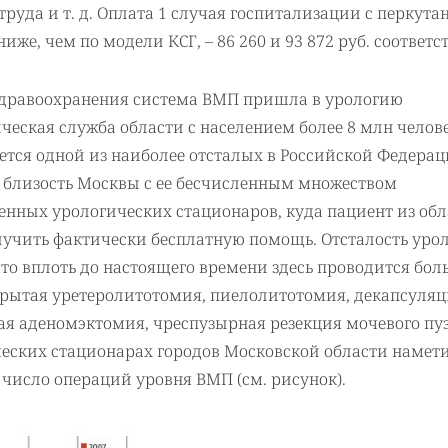
труда и т. д. Оплата 1 случая госпитализации с перкута
е, чем по модели КСГ, – 86 260 и 93 872 руб. соответс
 здравоохранения система ВМП пришла в урологию
ческая служба области с населением более 8 млн челове
яется одной из наиболее отсталых в Российской Федерац
– близость Москвы с ее бесчисленным множеством
енных урологических стационаров, куда пациент из об
лучить фактически бесплатную помощь. Отсталость уро
то вплоть до настоящего времени здесь проводится бол
крытая уретеролитотомия, пиелолитотомия, декапсуля
ая аденомэктомия, чреспузырная резекция мочевого пу
гических стационарах городов Московской области намет
число операций уровня ВМП (см. рисунок).