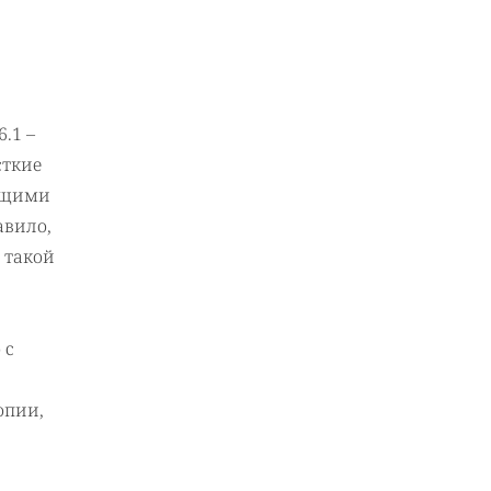
.1 –
сткие
ающими
авило,
 такой
 с
опии,