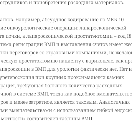
отрудников и приобретения расходных материалов.
атков. Например, абсурдное кодирование по МКБ-10
кие онкоурологические операции: лапароскопической
та почки, а лапароскопической простатэктомии – код I86
система регистрации ВМП и выставления счетов имеет же
ытки переговоров со страховыми компаниями, не жел
ескую простатэктомию пациенту с варикоцеле, как пр
апароскопии в ВМП для урологии фактически нет. Нет и
 уретероскопия при крупных проксимальных камнях
ерация, требующая большого количества расходных
чной в системе ВМП, тогда как подобное вмешательство
ое и менее затратное, является таковым. Аналогичная
ми вмешательствами с использованием гибкой эндоск
рамотности» составителей таблицы ВМП