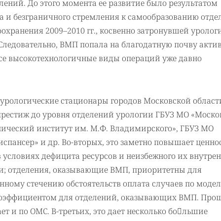
тделений. До этого момента ее развитие было результатом
ма и безграничного стремления к самообразованию отд
охранения 2009–2010 гг., косвенно затронувшей урологи
 Следовательно, ВМП попала на благодатную почву акти
все высокотехнологичные виды операций уже давно
урологические стационары городов Московской област
престиж до уровня отделений урологии ГБУЗ МО «Моск
ический институт им. М.Ф. Владимирского», ГБУЗ МО
спансер» и др. Во-вторых, это заметно повышает ценно
в условиях дефицита ресурсов и неизбежного их внутрен
и; отделения, оказывающие ВМП, приоритетны для
анному стечению обстоятельств оплата случаев по моде
 коэффициентом для отделений, оказывающих ВМП. Про
ет и по ОМС. В-третьих, это дает несколько большие