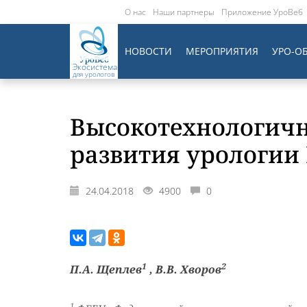
О нас
Наши партнеры
Приложение УроВеб
НОВОСТИ
МЕРОПРИЯТИЯ
УРО-О
Экосистема
для урологов
Высокотехнологичн
развития урологии
24.04.2018
4900
0
1
2
П.А. Щеплев
, В.В. Хворов
1