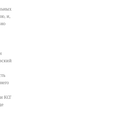
ельных
ю, и,
вно
и
овский
сть
него
ли КСГ
ще