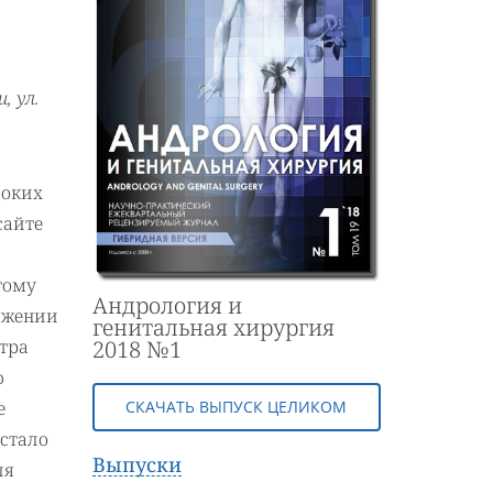
5
, ул.
соких
сайте
тому
Андрология и
ряжении
генитальная хирургия
2018 №1
нтра
ю
СКАЧАТЬ ВЫПУСК ЦЕЛИКОМ
е
 стало
Выпуски
ля