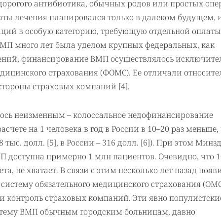
дорогого антибиотика, обычных родов или простых опе
аты лечения планировался только в далеком будущем, 
аций в особую категорию, требующую отдельной оплаты
МП много лет была уделом крупных федеральных, как
ений, финансирование ВМП осуществлялось исключите
медицинского страхования (ФОМС). Ее отличали относите
стороны страховых компаний [4].
алось неизменным – колоссальное недофинансирование
счете на 1 человека в год в России в 10–20 раз меньше,
тыс. долл. [5], в России – 316 долл. [6]). При этом Минз
МП доступна примерно 1 млн пациентов. Очевидно, что 1
, не хватает. В связи с этим несколько лет назад появ
систему обязательного медицинского страхования (ОМС)
и контроль страховых компаний. Эти явно популистски
истему ВМП обычным городским больницам, давно