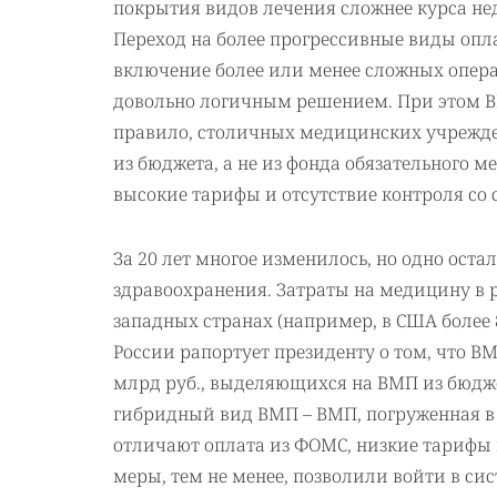
покрытия видов лечения сложнее курса не
Переход на более прогрессивные виды опл
включение более или менее сложных опер
довольно логичным решением. При этом В
правило, столичных медицинских учрежд
из бюджета, а не из фонда обязательного 
высокие тарифы и отсутствие контроля со 
За 20 лет многое изменилось, но одно ост
здравоохранения. Затраты на медицину в ра
западных странах (например, в США более 8 
России рапортует президенту о том, что В
млрд руб., выделяющихся на ВМП из бюджета
гибридный вид ВМП – ВМП, погруженная в 
отличают оплата из ФОМС, низкие тарифы 
меры, тем не менее, позволили войти в с