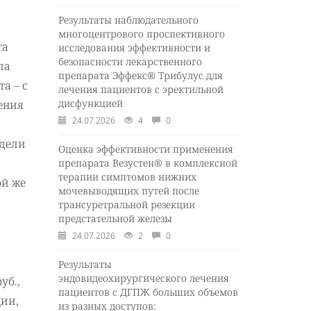
Результаты наблюдательного
многоцентрового проспективного
та
исследования эффективности и
безопасности лекарственного
ла
препарата Эффекс® Трибулус для
а – с
лечения пациентов с эректильной
дисфункцией
ения
24.07.2026
4
0
одели
Оценка эффективности применения
препарата Везустен® в комплексной
терапии симптомов нижних
ой же
мочевыводящих путей после
трансуретральной резекции
предстательной железы
24.07.2026
2
0
Результаты
эндовидеохирургического лечения
уб.,
пациентов с ДГПЖ больших объемов
ции,
из разных доступов: