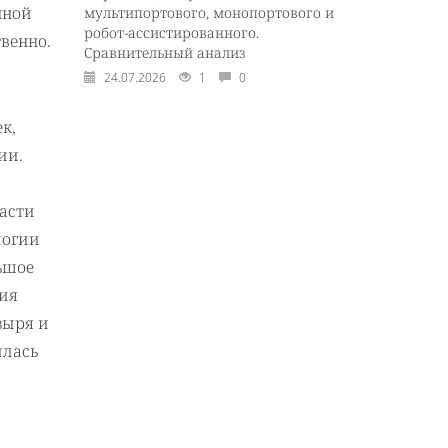
нной
мультипортового, монопортового и
робот-ассистированного.
твенно.
Сравнительный анализ
24.07.2026
1
0
к,
ии.
ласти
логии
ьшое
ция
зыря и
илась