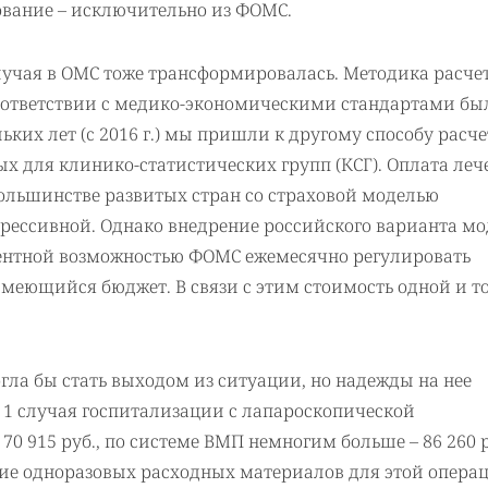
вание – исключительно из ФОМС.
учая в ОМС тоже трансформировалась. Методика расче
соответствии с медико-экономическими стандартами бы
льких лет (c 2016 г.) мы пришли к другому способу расчет
х для клинико-статистических групп (КСГ). Оплата леч
ольшинстве развитых стран со страховой моделью
грессивной. Однако внедрение российского варианта м
ентной возможностью ФОМС ежемесячно регулировать
имеющийся бюджет. В связи с этим стоимость одной и т
ла бы стать выходом из ситуации, но надежды на нее
та 1 случая госпитализации с лапароскопической
0 915 руб., по системе ВМП немногим больше – 86 260 р
ние одноразовых расходных материалов для этой опера