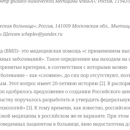
нтр физико-химической медицины ФМБА»; Россия, 11943
ая больница»; Россия, 141009 Московская обл., Мытищи
Щеплев scheplev@yandex.ru
ь (ВМП)– это медицинская помощь «с применением вы
ных заболеваний». Такое определение мы находим на 
епринятые критерии, в соответствии с которыми можно
болевание – как «сложное», до сих пор отсутствуют, поэ
м. Этот вопрос имеет 20-летнюю историю [2]. В распо
6-рп одобрялось предложение о создании Российского це
ьству поручалось разработать и утвердить федеральну
ологий» [3]. К тому времени, как известно, российско
овой медицины в российском же ее варианте. При этом
проведенных пациентом в больнице, явно недостаточна д