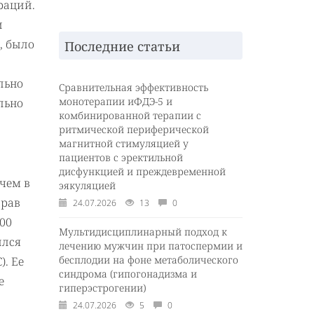
раций.
и
, было
Последние статьи
льно
Сравнительная эффективность
монотерапии иФДЭ-5 и
льно
комбинированной терапии с
ритмической периферической
магнитной стимуляцией у
пациентов с эректильной
дисфункцией и преждевременной
 чем в
эякуляцией
драв
24.07.2026
13
0
00
Мультидисциплинарный подход к
ился
лечению мужчин при патоспермии и
бесплодии на фоне метаболического
. Ее
синдрома (гипогонадизма и
е
гиперэстрогении)
24.07.2026
5
0