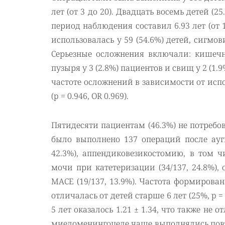
лет (от 3 до 20). Двадцать восемь детей (2
период наблюдения составил 6.93 лет (от 
использовалась у 59 (54.6%) детей, сигмови
Серьезные осложнения включали: кишечн
пузыря у 3 (2.8%) пациентов и свищ у 2 (
частоте осложнений в зависимости от испол
(p = 0.946, OR 0.969).
Пятидесяти пациентам (46.3%) не потребо
было выполнено 137 операций после ауг
42.3%), аппендиковезикостомию, в том 
мочи при катетеризации (34/137, 24.8%),
MACE (19/137, 13.9%). Частота формирован
отличалась от детей старше 6 лет (25%, p =
5 лет оказалось 1.21 ± 1.34, что также не от
миеломенингоцеле чаще выполнялись повт