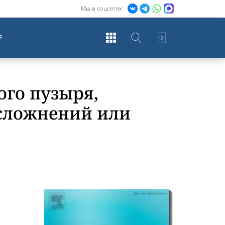
Мы в соцсетях:
Е
ого пузыря,
осложнений или