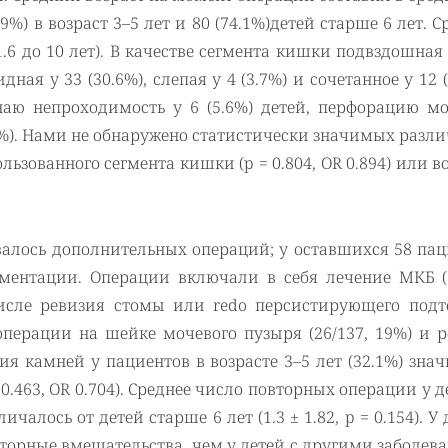
5.9%) в возраст 3–5 лет и 80 (74.1%)детей старше 6 лет. 
1.6 до 10 лет). В качестве сегмента кишки подвздошна
дная у 33 (30.6%), слепая у 4 (3.7%) и сочетанное у 12 (
аю непроходимость у 6 (5.6%) детей, перфорацию мо
1.9%). Нами не обнаружено статистически значимых разл
ьзованного сегмента кишки (p = 0.804, OR 0.894) или в
валось дополнительных операций; у оставшихся 58 па
ментации. Операции включали в себя лечение МКБ (5
числе ревизия стомы или redo персистирующего подт
 операции на шейке мочевого пузыря (26/137, 19%) и 
ия камней у пациентов в возрасте 3–5 лет (32.1%) зна
 0.463, OR 0.704). Среднее число повторных операции у д
личалось от детей старше 6 лет (1.3 ± 1.82, p = 0.154). У 
орные вмешательства, чем у детей с другими заболев