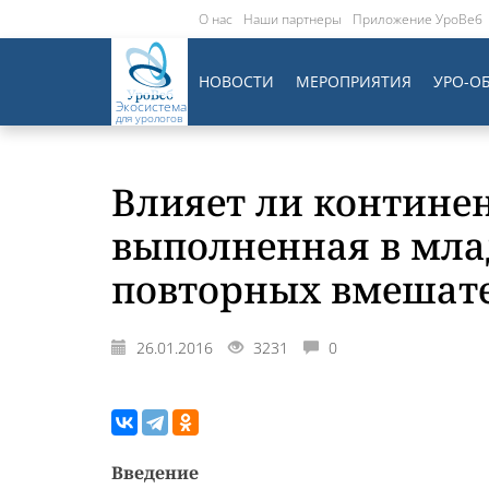
О нас
Наши партнеры
Приложение УроВеб
НОВОСТИ
МЕРОПРИЯТИЯ
УРО-О
Экосистема
для урологов
Влияет ли контине
выполненная в мла
повторных вмешат
26.01.2016
3231
0
Введение