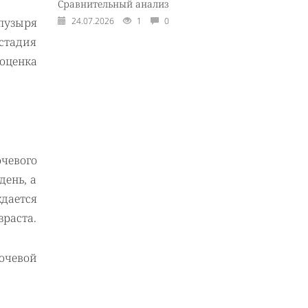
Сравнительный анализ
пузыря
24.07.2026
1
0
стадия
оценка
чевого
день, а
ждается
зраста.
очевой