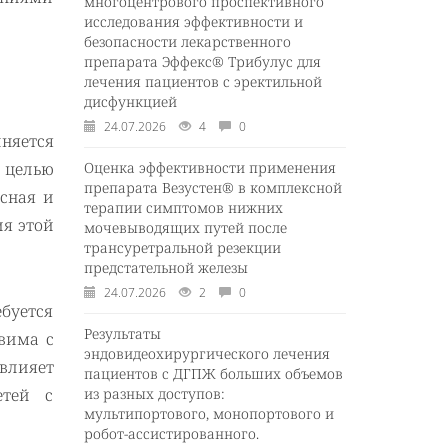
многоцентрового проспективного
исследования эффективности и
безопасности лекарственного
препарата Эффекс® Трибулус для
лечения пациентов с эректильной
дисфункцией
24.07.2026
4
0
няется
 целью
Оценка эффективности применения
препарата Везустен® в комплексной
сная и
терапии симптомов нижних
ия этой
мочевыводящих путей после
трансуретральной резекции
предстательной железы
24.07.2026
2
0
ебуется
Результаты
вима с
эндовидеохирургического лечения
 влияет
пациентов с ДГПЖ больших объемов
етей с
из разных доступов:
мультипортового, монопортового и
робот-ассистированного.