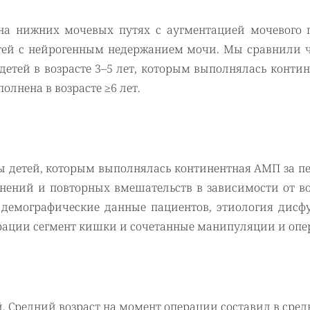
 на нижних мочевых путях с аугментацией мочевого 
етей с нейрогенным недержанием мочи. Мы сравнили ч
етей в возрасте 3–5 лет, которым выполнялась конти
лнена в возрасте ≥6 лет.
 детей, которым выполнялась континентная AМП за пе
жнений и повторных вмешательств в зависимости от в
ь демографические данные пациентов, этиология дисф
ерации сегмент кишки и сочетанные манипуляции и опе
 Средний возраст на момент операции составил в сред