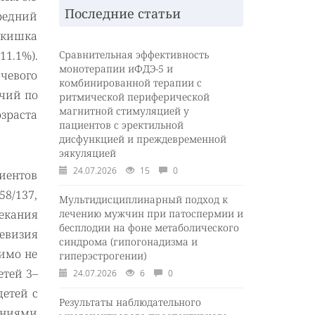
Последние статьи
Средний
я кишка
11.1%).
Сравнительная эффективность
монотерапии иФДЭ-5 и
чевого
комбинированной терапии с
ичий по
ритмической периферической
магнитной стимуляцией у
озраста
пациентов с эректильной
дисфункцией и преждевременной
эякуляцией
24.07.2026
15
0
циентов
8/137,
Мультидисциплинарный подход к
екания
лечению мужчин при патоспермии и
бесплодии на фоне метаболического
ревизия
синдрома (гипогонадизма и
чимо не
гиперэстрогении)
етей 3–
24.07.2026
6
0
детей с
Результаты наблюдательного
аниями