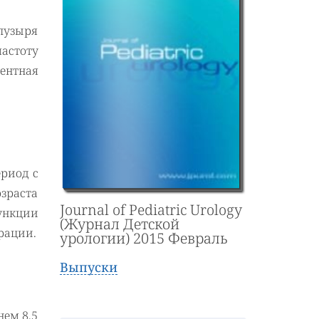
пузыря
астоту
нентная
риод с
озраста
Journal of Pediatric Urology
ункции
(Журнал Детской
рации.
урологии) 2015 Февраль
Выпуски
нем 8.5