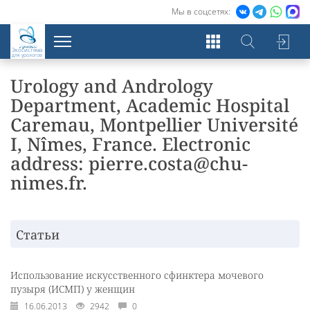
Мы в соцсетях:
Экосистема
для урологов
Urology and Andrology
Department, Academic Hospital
Caremau, Montpellier Université
I, Nîmes, France. Electronic
address: pierre.costa@chu-
nimes.fr.
Статьи
Использование искусственного сфинктера мочевого
пузыря (ИСМП) у женщин
16.06.2013
2942
0