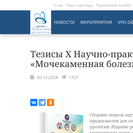
О нас
Наши партнеры
Приложение УроВеб
НОВОСТИ
МЕРОПРИЯТИЯ
УРО-О
Экосистема
для урологов
Тезисы Х Научно-пра
«Мочекаменная болезн
05.12.2024
1727
Сборник тезисов на
предназначен для о
урологии. Издание р
медицинских вузов, 