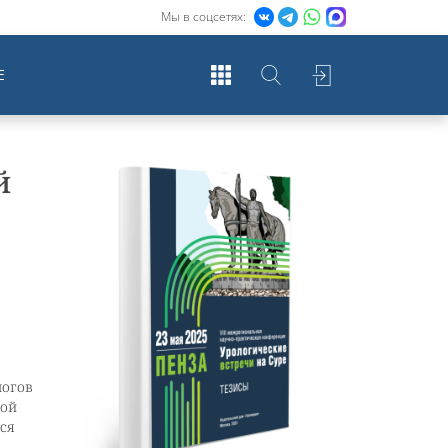
Мы в соцсетях:
Е
й
логов
ной
ся