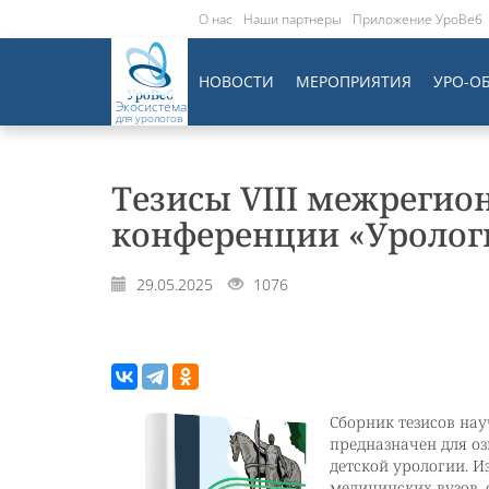
О нас
Наши партнеры
Приложение УроВеб
НОВОСТИ
МЕРОПРИЯТИЯ
УРО-О
Экосистема
для урологов
Тезисы VIII межрегио
конференции «Урологи
29.05.2025
1076
Сборник тезисов на
предназначен для о
детской урологии. И
медицинских вузов, 