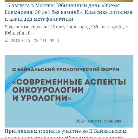
15 августа в Москве! Юбилейный день «Время
Блемарена: 50 лет без камней». Классика литолиза
и авангард метафилактики
Уважаемые коллеги! 15 августа в городе Москва пройдет
Юбилейный...
03.08.2026
141
0
Приглашаем принять участие во II Байкальском
урологическом форуме «Современные аспекты