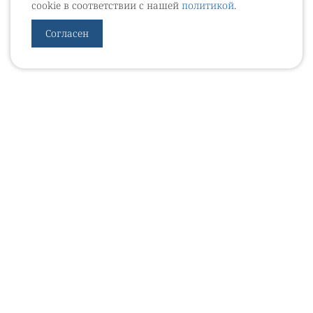
cookie в соответствии с нашей
политикой
.
Согласен
УРОВЕБ
УРОЛОГИЧЕСКИЙ ИНФОРМАЦИОННЫЙ ПОРТАЛ
© 2002 - 2026
МЕДИАКИТ 2023
Контакты
Подписаться на рассылку