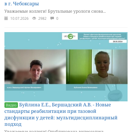
в г. Чебоксары
Уважаемые коллеги! Брутальные урологи снова...
10.07.2026
2982
0
Буйлина Е.Е., Бершадский А.В. - Новые
Видео
стандарты реабилитации при тазовой
дисфункции у детей: мультидисциплинарный
подход
Уважаемые коллеги! Опубликована видеозапись