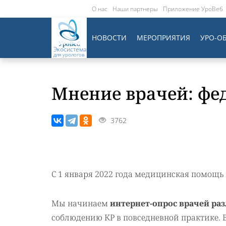
О нас
Наши партнеры
Приложение УроВеб
НОВОСТИ
МЕРОПРИЯТИЯ
УРО-О
Экосистема
для урологов
Мнение врачей: фе
3762
С 1 января 2022 года медицинская помощь 
Мы начинаем
интернет-опрос врачей ра
соблюдению КР в повседневной практике. В