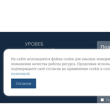
УРОВЕБ
Под
УРОЛОГИЧЕСКИЙ
рас
ИНФОРМАЦИОННЫЙ ПОРТАЛ
На сайте используются файлы cookie для анализа поведе
© 2002 - 2026
повышения качества работы ресурса. Продолжая использ
МЕДИАКИТ 2023
подтверждаете своё согласие на применение cookie в соо
Со
политикой
.
перс
Контакты
Согласен
По
Уров
По
ЭКУр