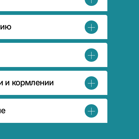
нию
и и кормлении
ие