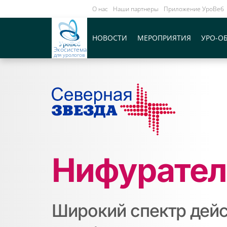
О нас
Наши партнеры
Приложение УроВеб
НОВОСТИ
МЕРОПРИЯТИЯ
УРО-О
Экосистема
для урологов
Нифурател
Широкий спектр дейс