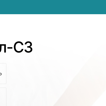
л-СЗ
ю