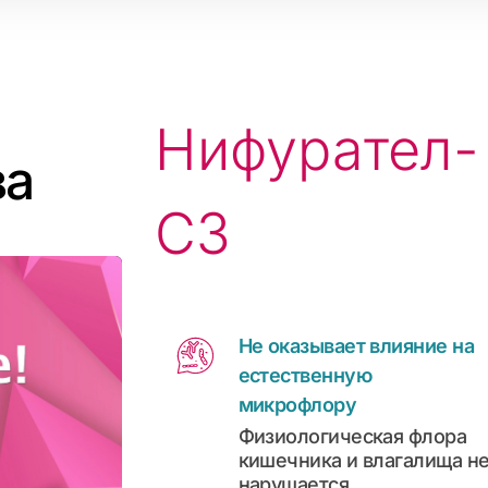
Нифурател-
ва
СЗ
Не оказывает влияние на
естественную
микрофлору
Физиологическая флора
кишечника и влагалища н
нарушается