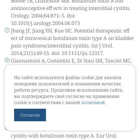
Boone TB, Chancellor MB. Botulinum toxin A has
antinocceptive eff ects in treating interstitial cystitis.
Urology. 2004;64:871–5. doi:
10.1016/j.urology.2004.06.073
Jhang JF, Jiang YH, Kuo HC. Potential therapeutic eff
ect of intravesical botulinum toxin type A on bladder
pain syndrome/interstitial cystitis. Int J Urol.
2014;21(1):49-55. doi: 10.1111/iju.12317.
Giannantoni A, Costantini E, Di Stasi SM, Tascini MC,
Bini V, Porena M. Botulinum A toxin intravesical
injections in the treatment of painful bladder
На сайте используются файлы cookie для анализа
syndrome: a pilot study. Eur Urol. 2006;49:704. doi:
поведения пользователей и повышения качества
работы ресурса. Продолжая использование сайта,
10.1016/j.eururo.2005.12.002
вы подтверждаете своё согласие на применение
Ramsay AK, Small DR, Conn IG. Intravesical
cookie в соответствии с нашей
политикой
.
botulinum toxin type A in chronic interstitial cystitis:
results of a pilot study. Surgeon. 2007;5(6):331–3. doi:
Согласен
10.1016/ S1479-666X(07)80084-9
Carl S, Grosse J, Laschke S. Treatment of interstitial
cystitis with botulinum toxin type A. Eur Urol.