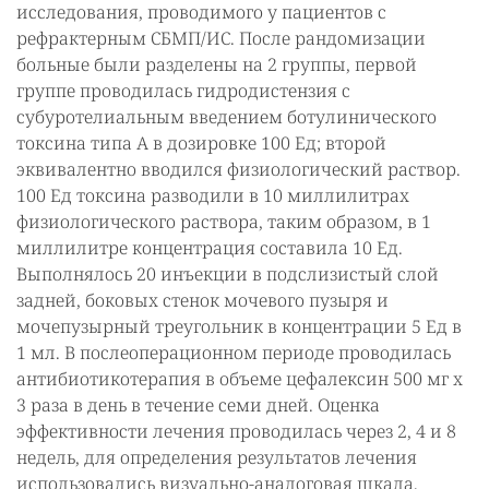
исследования, проводимого у пациентов с
рефрактерным СБМП/ИС. После рандомизации
больные были разделены на 2 группы, первой
группе проводилась гидродистензия с
субуротелиальным введением ботулинического
токсина типа А в дозировке 100 Ед; второй
эквивалентно вводился физиологический раствор.
100 Ед токсина разводили в 10 миллилитрах
физиологического раствора, таким образом, в 1
миллилитре концентрация составила 10 Ед.
Выполнялось 20 инъекции в подслизистый слой
задней, боковых стенок мочевого пузыря и
мочепузырный треугольник в концентрации 5 Ед в
1 мл. В послеоперационном периоде проводилась
антибиотикотерапия в объеме цефалексин 500 мг х
3 раза в день в течение семи дней. Оценка
эффективности лечения проводилась через 2, 4 и 8
недель, для определения результатов лечения
использовались визуально-аналоговая шкала,