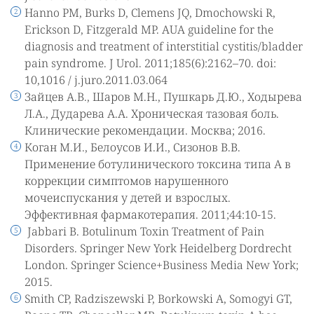
Hanno PM, Burks D, Clemens JQ, Dmochowski R,
Erickson D, Fitzgerald MP. AUA guideline for the
diagnosis and treatment of interstitial cystitis/bladder
pain syndrome. J Urol. 2011;185(6):2162–70. doi:
10,1016 / j.juro.2011.03.064
Зайцев А.В., Шаров М.Н., Пушкарь Д.Ю., Ходырева
Л.А., Дударева А.А. Хроническая тазовая боль.
Клинические рекомендации. Москва; 2016.
Коган М.И., Белоусов И.И., Сизонов В.В.
Применение ботулинического токсина типа А в
коррекции симптомов нарушенного
мочеиспускания у детей и взрослых.
Эффективная фармакотерапия. 2011;44:10-15.
Jabbari B. Botulinum Toxin Treatment of Pain
Disorders. Springer New York Heidelberg Dordrecht
London. Springer Science+Business Media New York;
2015.
Smith CP, Radziszewski P, Borkowski A, Somogyi GT,