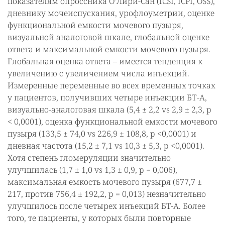
показателям опроссника О’Лири-Сан (ICSI, ICPI, OSS),
дневнику мочеиспускания, урофлоуметрии, оценке
функциональной емкости мочевого пузыря,
визуальной аналоговой шкале, глобальной оценке
ответа и максимальной емкости мочевого пузыря.
Глобальная оценка ответа – имеется тенденция к
увеличению с увеличением числа инъекций.
Измеренные переменные во всех временных точках
у пациентов, получивших четыре инъекции БТ-A,
визуально-аналоговая шкала (5,4 ± 2,2 vs 2,9 ± 2,3, p
< 0,0001), оценка функциональной емкости мочевого
пузыря (133,5 ± 74,0 vs 226,9 ± 108,8, p <0,0001) и
дневная частота (15,2 ± 7,1 vs 10,3 ± 5,3, p <0,0001).
Хотя степень гломеруляции значительно
улучшилась (1,7 ± 1,0 vs 1,3 ± 0,9, p = 0,006),
максимальная емкость мочевого пузыря (677,7 ±
217, против 756,4 ± 192,2, p = 0,013) незначительно
улучшилось после четырех инъекций БT-A. Более
того, те пациенты, у которых были повторные