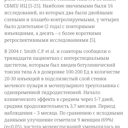
СБМП/ ИЦ [5-25]. Наиболее значимыми были 16
исследований, из которых два были двойными
слепыми и плацебо-контролируемыми, у четырех
было длительное (2 года) с повторными
инъекциями, а десять – с более короткими
ретроспективными исследованиями [5].
В 2004 г. Smith C.P. et al. и соавторы сообщили о
тринадцати пациентках с интерстициальным
циститом, которым был введен ботулинический
токсин типа А в дозировке 100-200 Ед в количестве
20-30 инъекций в подслизистый слой стенки
мочевого пузыря и мочепузырного треугольника с
одновременной гидродистензией. Начало
клинического эффекта в среднем через 5-7 дней,
средняя продолжительность 3,7 месяцев. Период
наблюдения – 3 месяца. По сравнению с исходными
данными улучшение отметили 9 женщин (69%)
(р<0,05), частота мочеиспусканий уменьшилась на