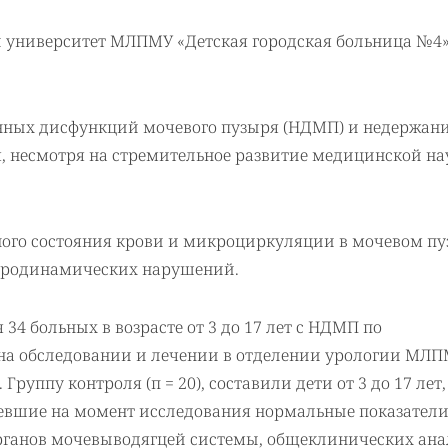
университет МЛПМУ «Детская городская больница №4» 
нных дисфункций мочевого пузыря (НДМП) и недержан
я, несмотря на стремительное развитие медицинской на
ного состояния крови и микроциркуляции в мочевом пу
 уродинамических нарушений.
34 больных в возрасте от 3 до 17 лет с НДМП по
на обследовании и лечении в отделении урологии МЛ
Группу контроля (п = 20), составили дети от 3 до 17 лет,
мевшие на момент исследования нормальные показател
рганов мочевыводягцей системы, общеклинических ана