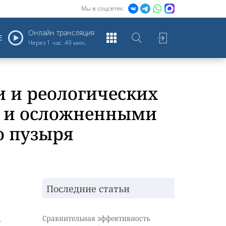
Мы в соцсетях:
Онлайн трансляция
Е
Через
1 час. 49 мин.
 и реологических
ми и осложненными
о пузыря
Последние статьи
,
Сравнительная эффективность