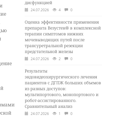
дисфункцией
и
24.07.2026
4
0
ние
1
Оценка эффективности применения
препарата Везустен® в комплексной
щью
терапии симптомов нижних
и
мочевыводящих путей после
трансуретральной резекции
предстательной железы
с
24.07.2026
2
0
дение
Результаты
эндовидеохирургического лечения
пациентов с ДГПЖ больших объемов
ой
из разных доступов:
мультипортового, монопортового и
робот-ассистированного.
ормами
Сравнительный анализ
еской
24.07.2026
1
0