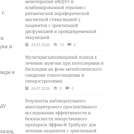
монотерапии иФДЭ-5 и
комбинированной терапии с
г.
ритмической периферической
магнитной стимуляцией у
пациентов с эректильной
дисфункцией и преждевременной
эякуляцией
ия
24.07.2026
10
0
уки и
Мультидисциплинарный подход к
лечению мужчин при патоспермии и
бесплодии на фоне метаболического
зыре в
синдрома (гипогонадизма и
гиперэстрогении)
24.07.2026
3
0
Результаты наблюдательного
ПМУ
многоцентрового проспективного
исследования эффективности и
безопасности лекарственного
и
препарата Эффекс® Трибулус для
лечения пациентов с эректильной
лизов,