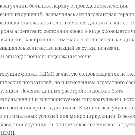
еркоагуляции больным наряду с проведением лечения,
ских нарушений, назначалась антиагрегантная терапия
выписки отмечалась положительная динамика как со с
ороны агрегатного состояния крови в виде хронометрич
 выписки, как правило, отмечалась положительная ди
еньшалось количество микций за сутки, исчезали
и эпизоды ночного недержания мочи.
 текущие формы НДМП зачастую сопровождаются не тол
ческих показателей, но и изменением агрегатного сос
уляции. Лечение данных расстройств должно быть
направленной и контролируемой гипокоагулемии, кото
го состояния крови в динамике. Клиническое улучшен
ии оптимальных условий для микроциркуляции. В резул
аблюдения улучшилось клиническое течение как в групп
 НДМП.