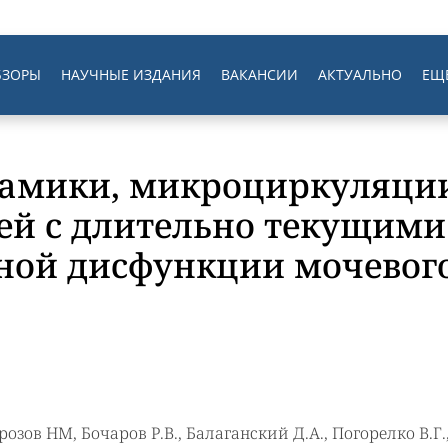
БЗОРЫ
НАУЧНЫЕ ИЗДАНИЯ
ВАКАНСИИ
АКТУАЛЬНО
ЕЩ
амики, микроциркуляции
етей с длительно текущи
ной дисфункции мочевог
орозов НМ, Бочаров Р.В., Балаганский Д.А., Погорелко В.Г.