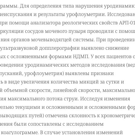
ограммы. Для определения типа нарушения уродинамик
чеиспускания и результаты урофлоуметрии. Исследова
 при помощи анализатора реологических свойств АРП-0
ркуляции сосудов мочевого пузыря проводили с помо
ания органов мочевыводягцей системы. При проведени
ультразвуковой допплерографии выявлено снижение
ных с осложненными формами НДМП. У всех пациентов 
оведении уродинамических методов исследования (ве
пусканий, урофлоуметрия) выявлены признаки
ь в виде увеличения количества микций за сутки и
й объемной скорости, линейной скорости, максимальн
ия максимального потока струи. Исследуя изменения
длительно текущими и осложненными и осложненными ф
ыводящих путей) отмечена склонность к хронометрич
нения были сопоставлены с исследованием
 коагулограмме. В случае установления изменений