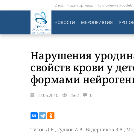
О нас
Наши партнеры
Приложение УроВеб
НОВОСТИ
МЕРОПРИЯТИЯ
УРО-О
Экосистема
для урологов
Нарушения уродин
свойств крови у д
формами нейроген
27.05.2010
2562
0
Титов Д.В., Гудков А.В., Ведерников В.А., М