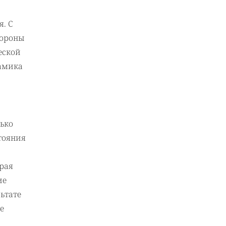
. С
тороны
еской
намика
ько
тояния
рая
ие
ьтате
е