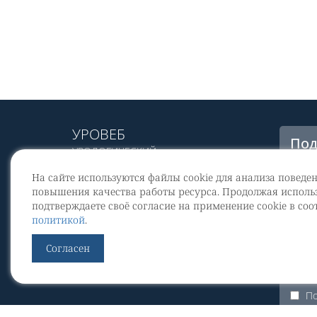
УРОВЕБ
Под
УРОЛОГИЧЕСКИЙ
рас
ИНФОРМАЦИОННЫЙ ПОРТАЛ
На сайте используются файлы cookie для анализа поведе
© 2002 - 2026
повышения качества работы ресурса. Продолжая использ
МЕДИАКИТ 2023
подтверждаете своё согласие на применение cookie в соо
Со
политикой
.
перс
Контакты
Согласен
По
Уров
По
ЭКУр