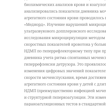
биохимических анализов крови и коагул
анализировались показатели дневника мо
агрегатного состояния крови проводилось
«Меднорд». Изучение нарушений микроци
ультразвукового допплеровского исследов
исследования микроциркуляции методом 
скоростных показателей кровотока у боль
НДМП по гиперрефлекгорному типу при пр
дневника учета ритма спонтанных мочеис
гиперрефлексии детрузора. Это проявлялос
изменения цифровых значений показателе
скорости мочеиспускания, время достижен
агрегатного состояния крови у детей с 
НДМП (преимущественно инфекцией мочев
и структурной гиперкоагуляции. Эти изме
паракоагуляционных тестов в стандартной