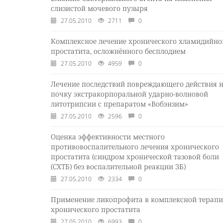
слизистой мочевого пузыря
27.05.2010
2711
0
Комплексное лечение хронического хламидийно
простатита, осложнённого бесплодием
27.05.2010
4959
0
Лечение последствий повреждающего действия 
почку экстракорпоральной ударно-волновой
литотрипсии с препаратом «Вобэнзим»
27.05.2010
2596
0
Оценка эффективности местного
противовоспалительного лечения хронического
простатита (синдром хронической тазовой боли
(СХТБ) без воспалительной реакции ЗБ)
27.05.2010
2334
0
Применение ликопрофита в комплексной терап
хронического простатита
27.05.2010
6993
0