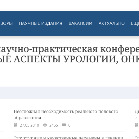
БЗОРЫ
НАУЧНЫЕ ИЗДАНИЯ
ВАКАНСИИ
АКТУАЛЬНО
ЕЩ
научно-практическая конфер
ЫЕ АСПЕКТЫ УРОЛОГИИ, ОН
Неотложная необходимость реального полового
Д
образования
с
27.05.2010
2455
0
Структурные и качественные перемены в лечении
С