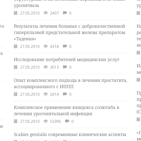
уролитиаза
у
27.05.2010
2407
0
го
Результаты лечения больных с доброкачественной
Н
гиперплазией предстательной железы препаратом
р
«Таденан»
т
н
27.05.2010
4318
0
на
Исследование потребителей медицинских услуг
И
27.05.2010
3013
0
м
Опыт комплексного подхода в лечении простатита,
ассоциированного с ИППП
П
27.05.2010
2614
0
п
п
Комплексное применение юнидокса солютаба в
(С
лечении урогенитальной инфекции
27.05.2010
53395
0
ии
«
Scabies genitalis современные клинические аспекты
м