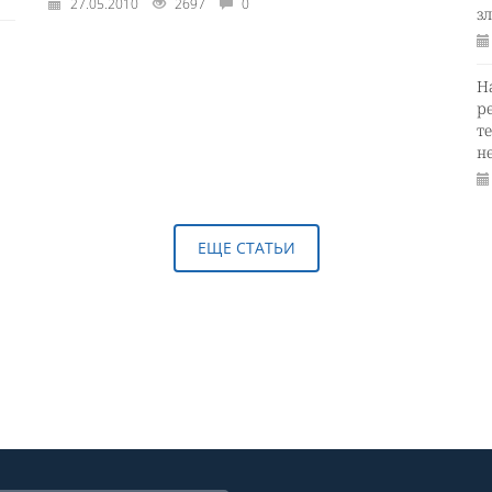
27.05.2010
2697
0
з
Н
р
т
н
ЕЩЕ СТАТЬИ