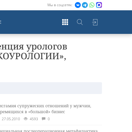
Мы в соцсетях:
Е
енция урологов
КОУРОЛОГИИ»,
исгамия супружеских отношений у мужчин,
тремящихся в «большой» бизнес
27.05.2010
4593
0
пециальная послеоперационная метафилактика