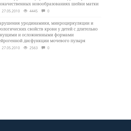
локачественных новообразованиях шейки матки
27.05.2010
4445
0
арушения уродинамики, микроциркуляции и
еологических свойств крови у детей с длительно
екущими и осложненными формами
ейрогенной дисфункции мочевого пузыря
27.05.2010
2563
0