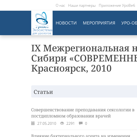
О нас
Наши партнеры
Приложение УроВеб
НОВОСТИ
МЕРОПРИЯТИЯ
УРО-О
Экосистема
для урологов
IX Межрегиональная 
Сибири «СОВРЕМЕНН
Красноярск, 2010
Статьи
Совершенствование преподавания сексологии в
постдипломном образовании врачей
27.05.2010
2291
0
Влияние бактериального агента на изменения