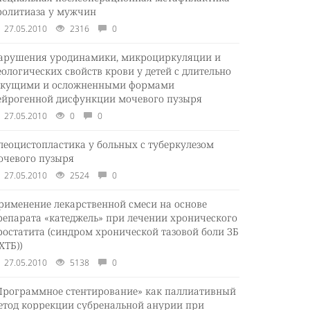
ролитиаза у мужчин
27.05.2010
2316
0
арушения уродинамики, микроциркуляции и
еологических свойств крови у детей с длительно
екущими и осложненными формами
ейрогенной дисфункции мочевого пузыря
27.05.2010
0
0
леоцистопластика у больных с туберкулезом
очевого пузыря
27.05.2010
2524
0
рименение лекарственной смеси на основе
репарата «катеджель» при лечении хронического
ростатита (синдром хронической тазовой боли ЗБ
ХТБ))
27.05.2010
5138
0
Программное стентирование» как паллиативный
етод коррекции субренальной анурии при