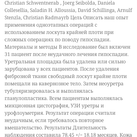
Christian Schwentnerab , Joerg Seibolda, Daniela
Collesellia, Saladin H. Alloussia, David Schillinga, Arnulf
Stenzla, Christian Radmayrb Цель Описать наш опыт
применения одноэтапных операций с
использованием лоскута крайней плоти при
сложных операциях по поводу гипоспадии.
Материалы и методы В исследование был включен
31 пациент после неудачного лечения гипоспадии.
Уретральная площадка была удалена или сильно
зарубцована у всех пациентов. После удаления
фиброзной ткани свободный лоскут крайне плоти
помещали на кавернозное тело. Затем неоуретра
тубуляризировалась и выполнялась
гланулопластика. Всем пациентам выполнялась
микционная цистография, УЗИ уретры и
урофлоуметрия. Результат операции считали
неудачным, если требовалось повторное
вмешательство. Результаты Длительность
наблюдения составила 78.45 +/− 18.18 месяцев. Кожа