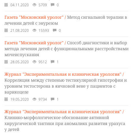
04.11.2020
5709
0
Газета "Московский уролог" /
Метод сигнальной терапии в
лечении детей с энурезом
21.08.2020
15593
0
Газета "Московский уролог" /
Способ диагностики и выбор
метода лечения детей с функциональными расстройствами
мочеиспускания
28.05.2020
9512
1
Журнал "Экспериментальная и клиническая урология" /
Kорреляция между степенью тестикулярной гипотрофии и
уровнем тестостерона в яичковой вене у пациентов с
варикоцеле
19.05.2020
9734
1
Журнал "Экспериментальная и клиническая урология" /
Клинико-морфологическое обоснование активной
хирургической тактики при аномалиях развития урахуса
у детей