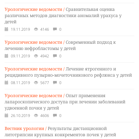
Урологические ведомости /
Сравнительная оценка
различных методов диагностики аномалий урахуса у
детей
19.11.2019
4146
0
Урологические ведомости /
Cовременный подход к
лечению нефробластомы у детей
09.11.2019
4942
0
Урологические ведомости /
Лечение ятрогенного и
рецидивного пузырно‑мочеточникового рефлюкса у детей
08.11.2019
5677
0
Урологические ведомости /
Опыт применения
лапароскопического доступа при лечении заболеваний
удвоенной почки у детей
26.10.2019
4606
0
Вестник урологии /
Результаты дистанционной
литотрипсии крупных конкрементов почек у детей