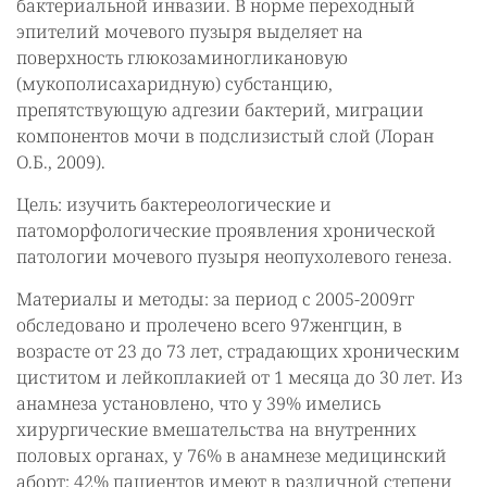
бактериальной инвазии. В норме переходный
эпителий мочевого пузыря выделяет на
поверхность глюкозаминогликановую
(мукополисахаридную) субстанцию,
препятствующую адгезии бактерий, миграции
компонентов мочи в подслизистый слой (Лоран
О.Б., 2009).
Цель: изучить бактереологические и
патоморфологические проявления хронической
патологии мочевого пузыря неопухолевого генеза.
Материалы и методы: за период с 2005-2009гг
обследовано и пролечено всего 97женгцин, в
возрасте от 23 до 73 лет, страдающих хроническим
циститом и лейкоплакией от 1 месяца до 30 лет. Из
анамнеза установлено, что у 39% имелись
хирургические вмешательства на внутренних
половых органах, у 76% в анамнезе медицинский
аборт; 42% пациентов имеют в различной степени