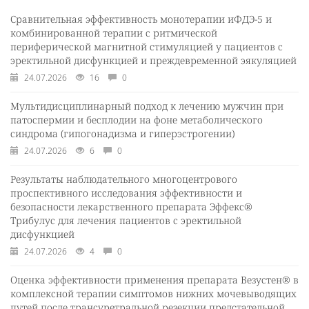
Сравнительная эффективность монотерапии иФДЭ-5 и
комбинированной терапии с ритмической
периферической магнитной стимуляцией у пациентов с
эректильной дисфункцией и преждевременной эякуляцией
24.07.2026
16
0
Мультидисциплинарный подход к лечению мужчин при
патоспермии и бесплодии на фоне метаболического
синдрома (гипогонадизма и гиперэстрогении)
24.07.2026
6
0
Результаты наблюдательного многоцентрового
проспективного исследования эффективности и
безопасности лекарственного препарата Эффекс®
Трибулус для лечения пациентов с эректильной
дисфункцией
24.07.2026
4
0
Оценка эффективности применения препарата Везустен® в
комплексной терапии симптомов нижних мочевыводящих
путей после трансуретральной резекции предстательной