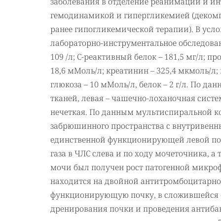
заболевания в отделение реанимации и ин
гемодинамикой и гипергликемией (декомп
ранее гипогликемической терапии). В усл
лабораторно-инструментальное обследован
109 /л; С-реактивный белок – 181,5 мг/л; пр
18,6 мМоль/л; креатинин – 325,4 мкмоль/л
глюкоза – 10 мМоль/л, белок – 2 г/л. По 
тканей, левая – чашечно-лоханочная сист
нечеткая. По данным мультиспиральной 
забрюшинного пространства с внутривен
единственной функционирующей левой почк
газа в ЧЛС слева и по ходу мочеточника, а
мочи был получен рост патогенной микро
находится на двойной антитромбоцитарно
функционирующую почку, в сложившейся с
дренирования почки и проведения антибак