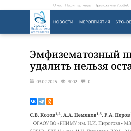
О нас
Наши партнеры
Приложение УроВеб
НОВОСТИ
МЕРОПРИЯТИЯ
УРО-О
Экосистема
для урологов
Эмфизематозный пи
удалить нельзя ост
03.02.2025
3002
0
1,2
1,3
С.В. Котов
, А.А. Неменов
, Р.А. Перов
1
ФГАОУ ВО «РНИМУ им. Н.И. Пирогова» МЗ
2