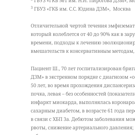
ГБУЗ «ГКБ №1 им. Н.И. Пирогова ДЗМ», М
3
ГБУЗ «ГКБ им. С.С. Юдина ДЗМ», Москва
Отличительной чертой течения эмфиземато
который колеблется от 40 до 90% как в зар
времени, подходы к лечению эволюционир
вмешательств к консервативным методам,
Пациент Ш., 70 лет госпитализирован бри
ДЗМ» в экстренном порядке с диагнозом «
50 лет, во время прохождения диспансери
почка, левая – без особенностей (показате
инфаркт миокарда, выполнялась коронароа
сахарным диабетом, в возрасте 61 года пе
в связи с ХБП 3а. Дебютом заболевания м
рвоты, снижение артериального давления; 