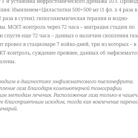
 F и установка нефростомического дренажа 10 F. Прово
я: Имипенем+Циластатин 500+500 мг (1 фл. х 4 раза в
 2 раза в сутки); гипогликемическая терапия и водно-
. МСКТ-контроль через 72 часа – миграция стадии по
и спустя еще 72 часа – данных о наличии скопления газ
 провел в стационаре 7 койко-дней, три из которых – в
 КТ-контроль, суждение прежнее, данных об эмфиземато
алены.
арадигм в диагностике эмфизематозного пиелонефрита.
пление газа благодаря компьютерной томографии
им методам лечения. Расположение газа только в чашеч
лее благоприятным исходом, тогда как вовлечение парен
енарий.