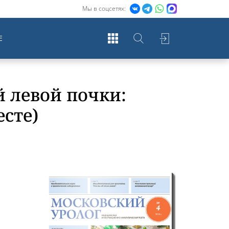
Мы в соцсетях:
Е
 левой почки:
есте)