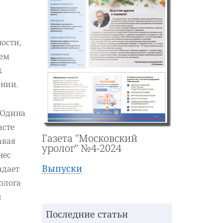
ости,
ием
х
ении.
 Юдина
асте
Газета "Московский
авая
уролог" №4-2024
нес
Выпуски
адает
олога
й
Последние статьи