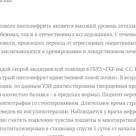
осква
зного пиелонефрита является высокий уровень летальн
убежных, так и в отечественных исследованиях. С течен
овали, произошел переход от агрессивных оперативны
 заключающихся в дренировании и лекарственном леч
гадой скорой медицинской помощи в ГБУЗ «ГКБ им. С.С.
острый пиелонефрит единственной левой почки». В возр
зации, по данным УЗИ диагностирована сморщенная пр
ли азотистого баланса – в пределах нормы). Пациент пере
нгиография со стентированием. Длительное время стр
реведен на инсулинотерапию. Наблюдается у врача-нефр
ожно считать появление чувства тошноты и многократно
госпитализирован в стационар спустя 5 суток от начала