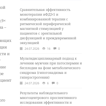
мой
Сравнительная эффективность
монотерапии иФДЭ-5 и
комбинированной терапии с
,9×
ритмической периферической
на –
магнитной стимуляцией у
пациентов с эректильной
дисфункцией и преждевременной
жающих
эякуляцией
нция
24.07.2026
16
0
сти и
Мультидисциплинарный подход к
т
лечению мужчин при патоспермии и
ние
бесплодии на фоне метаболического
синдрома (гипогонадизма и
зе
гиперэстрогении)
ациент
24.07.2026
6
0
Результаты наблюдательного
многоцентрового проспективного
ого
исследования эффективности и