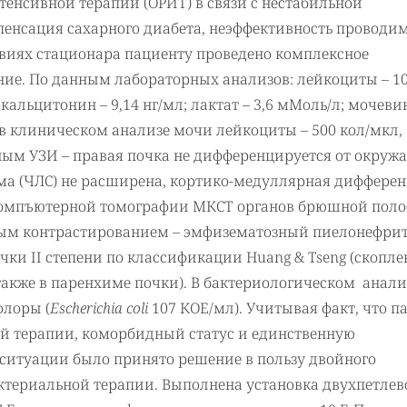
тенсивной терапии (ОРИТ) в связи с нестабильной
енсация сахарного диабета, неэффективность проводи
овиях стационара пациенту проведено комплексное
ие. По данным лабораторных анализов: лейкоциты – 10
окальцитонин – 9,14 нг/мл; лактат – 3,6 мМоль/л; мочеви
; в клиническом анализе мочи лейкоциты – 500 кол/мкл,
данным УЗИ – правая почка не дифференцируется от окру
ема (ЧЛС) не расширена, кортико-медуллярная диффере
компъютерной томографии МКСТ органов брюшной поло
ным контрастированием – эмфизематозный пиелонефри
и II степени по классификации Huang & Tseng (скопле
 также в паренхиме почки). В бактериологическом анали
флоры (
Escherichia coli
107 КОЕ/мл). Учитывая факт, что п
й терапии, коморбидный статус и единственную
итуации было принято решение в пользу двойного
териальной терапии. Выполнена установка двухпетлев