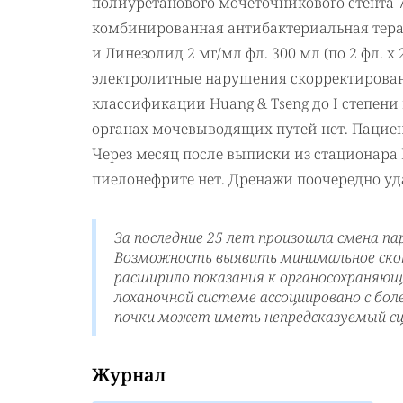
полиуретанового мочеточникового стента 7
комбинированная антибактериальная терапи
и Линезолид 2 мг/мл фл. 300 мл (по 2 фл. х
электролитные нарушения скорректированы
классификации Huang & Tseng до I степени 
органах мочевыводящих путей нет. Пациент
Через месяц после выписки из стационара
пиелонефрите нет. Дренажи поочередно уд
За последние 25 лет произошла смена п
Возможность выявить минимальное ско
расширило показания к органосохраняющ
лоханочной системе ассоциировано с бо
почки может иметь непредсказуемый сц
Журнал