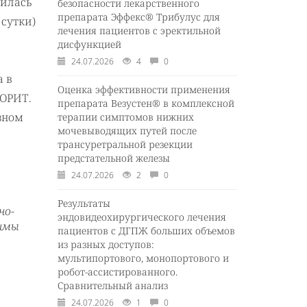
дилась
безопасности лекарственного
препарата Эффекс® Трибулус для
 сутки)
лечения пациентов с эректильной
дисфункцией
24.07.2026
4
0
а в
Оценка эффективности применения
 ОРИТ.
препарата Везустен® в комплексной
зном
терапии симптомов нижних
мочевыводящих путей после
трансуретральной резекции
предстательной железы
24.07.2026
2
0
Результаты
но-
эндовидеохирургического лечения
химы
пациентов с ДГПЖ больших объемов
из разных доступов:
мультипортового, монопортового и
робот-ассистированного.
Сравнительный анализ
24.07.2026
1
0