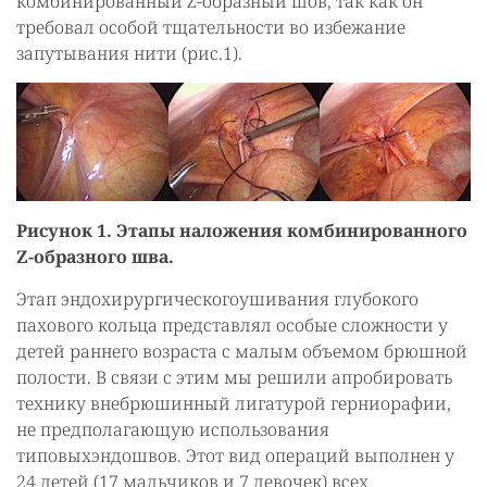
комбинированный Z-образный шов, так как он
требовал особой тщательности во избежание
запутывания нити (рис.1).
Рисунок 1. Этапы наложения комбинированного
Z-образного шва.
Этап эндохирургическогоушивания глубокого
пахового кольца представлял особые сложности у
детей раннего возраста с малым объемом брюшной
полости. В связи с этим мы решили апробировать
технику внебрюшинный лигатурой герниорафии,
не предполагающую использования
типовыхэндошвов. Этот вид операций выполнен у
24 детей (17 мальчиков и 7 девочек) всех