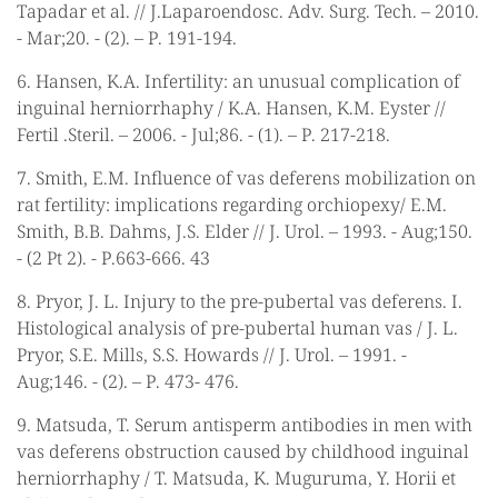
Tapadar et al. // J.Laparoendosc. Adv. Surg. Tech. – 2010.
- Mar;20. - (2). – Р. 191-194.
6. Hansen, K.A. Infertility: an unusual complication of
inguinal herniorrhaphy / K.A. Hansen, K.M. Eyster //
Fertil .Steril. – 2006. - Jul;86. - (1). – Р. 217-218.
7. Smith, E.M. Influence of vas deferens mobilization on
rat fertility: implications regarding orchiopexy/ E.M.
Smith, B.B. Dahms, J.S. Elder // J. Urol. – 1993. - Aug;150.
- (2 Pt 2). - Р.663-666. 43
8. Pryor, J. L. Injury to the pre-pubertal vas deferens. I.
Histological analysis of pre-pubertal human vas / J. L.
Pryor, S.E. Mills, S.S. Howards // J. Urol. – 1991. -
Aug;146. - (2). – Р. 473- 476.
9. Matsuda, T. Serum antisperm antibodies in men with
vas deferens obstruction caused by childhood inguinal
herniorrhaphy / T. Matsuda, K. Muguruma, Y. Horii et