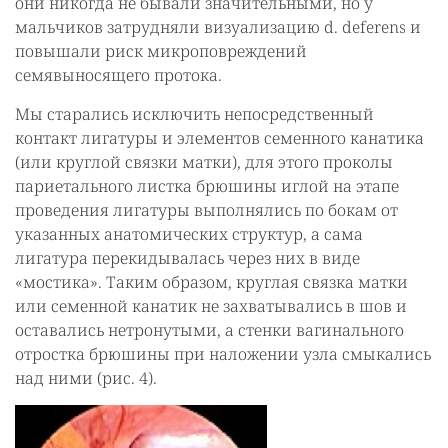
они никогда не бывали значительными, но у
мальчиков затрудняли визуализацию d. deferens и
повышали риск микроповреждений
семявыносящего протока.
Мы старались исключить непосредственный
контакт лигатуры и элементов семенного канатика
(или круглой связки матки), для этого проколы
париетального листка брюшины иглой на этапе
проведения лигатуры выполнялись по бокам от
указанных анатомических структур, а сама
лигатура перекидывалась через них в виде
«мостика». Таким образом, круглая связка матки
или семенной канатик не захватывались в шов и
оставались нетронутыми, а стенки вагинального
отростка брюшины при наложении узла смыкались
над ними (рис. 4).