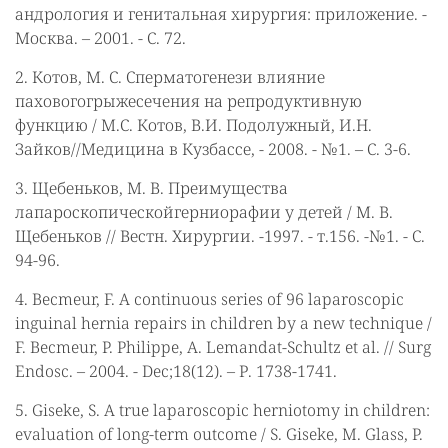
андрология и генитальная хирургия: приложение. -
Москва. – 2001. - С. 72.
2. Котов, М. С. Сперматогенези влияние
паховогогрыжесечения на репродуктивную
функцию / М.С. Котов, В.И. Подолужный, И.Н.
Зайков//Медицина в Кузбассе, - 2008. - №1. – С. 3-6.
3. Щебеньков, М. В. Преимущества
лапароскопическойгерниорафии у детей / М. В.
Щебеньков // Вестн. Хирургии. -1997. - т.156. -№1. - С.
94-96.
4. Becmeur, F. A continuous series of 96 laparoscopic
inguinal hernia repairs in children by a new technique /
F. Becmeur, P. Philippe, A. Lemandat-Schultz et al. // Surg
Endosc. – 2004. - Dec;18(12). – Р. 1738-1741.
5. Giseke, S. A true laparoscopic herniotomy in children:
evaluation of long-term outcome / S. Giseke, M. Glass, P.