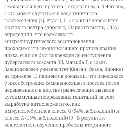
семявыносящего протока с отделением a. deferentis,
а это может случиться в ходе типичного
грыжесечения [7]. Pryor J. L. с соавт. (Университет
Научного центра здоровья, Шарлоттсвилль, США)
определили, что возможность
микрохирургического восстановления
проходимости семявыносящего протока крайне
низка, если он был поврежден до наступления
пубертатного возраста [8]. Matsuda T. с соавт.
(медицинский университет Кансаи, Осака, Япония)
на примере 13 пациентов показали, что имевшаяся
у них обструкция семявыносящего протока после
перенесенного в детстве грыжесечения вызвала
аутоиммунные повреждения гениталий за счѐт
выработки антисперматических
иммуноглобулинов класса G (54% наблюдений) и
класса А (15% наблюдений) [9]. В результате
многолетнего изучения проблемы вторичного