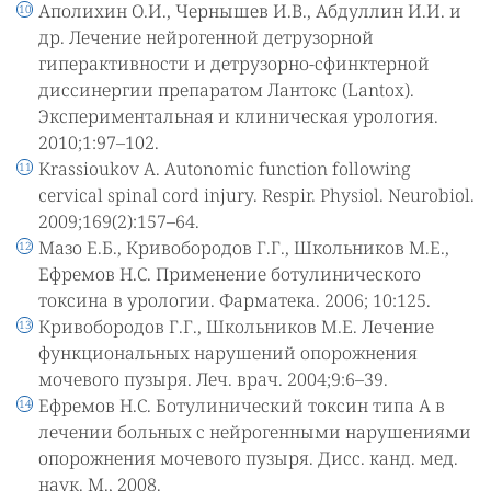
Аполихин О.И., Чернышев И.В., Абдуллин И.И. и
др. Лечение нейрогенной детрузорной
гиперактивности и детрузорно-сфинктерной
диссинергии препаратом Лантокс (Lantox).
Экспериментальная и клиническая урология.
2010;1:97–102.
Krassioukov A. Autonomic function following
cervical spinal cord injury. Respir. Physiol. Neurobiol.
2009;169(2):157–64.
Мазо Е.Б., Кривобородов Г.Г., Школьников М.Е.,
Ефремов Н.С. Применение ботулинического
токсина в урологии. Фарматека. 2006; 10:125.
Кривобородов Г.Г., Школьников М.Е. Лечение
функциональных нарушений опорожнения
мочевого пузыря. Леч. врач. 2004;9:6–39.
Ефремов Н.С. Ботулинический токсин типа А в
лечении больных с нейрогенными нарушениями
опорожнения мочевого пузыря. Дисс. канд. мед.
наук. М., 2008.