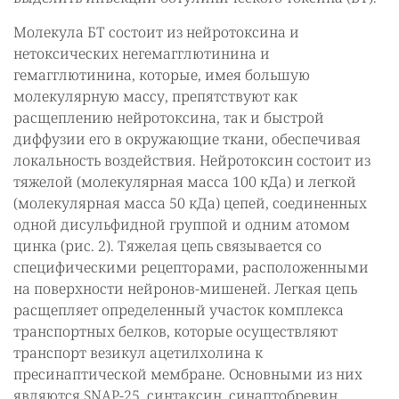
Молекула БТ состоит из нейротоксина и
нетоксических негемагглютинина и
гемагглютинина, которые, имея большую
молекулярную массу, препятствуют как
расщеплению нейротоксина, так и быстрой
диффузии его в окружающие ткани, обеспечивая
локальность воздействия. Нейротоксин состоит из
тяжелой (молекулярная масса 100 кДа) и легкой
(молекулярная масса 50 кДа) цепей, соединенных
одной дисульфидной группой и одним атомом
цинка (рис. 2). Тяжелая цепь связывается со
специфическими рецепторами, расположенными
на поверхности нейронов-мишеней. Легкая цепь
расщепляет определенный участок комплекса
транспортных белков, которые осуществляют
транспорт везикул ацетилхолина к
пресинаптической мембране. Основными из них
являются SNAP-25, синтаксин, синаптобревин.