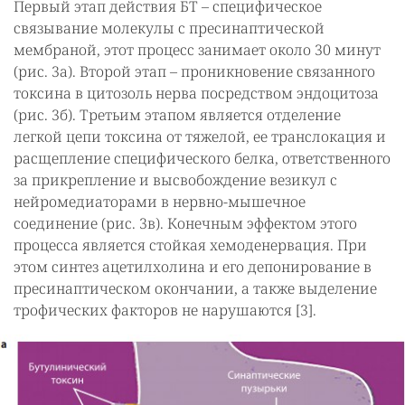
Первый этап действия БТ – специфическое
связывание молекулы с пресинаптической
мембраной, этот процесс занимает около 30 минут
(рис. 3а). Второй этап – проникновение связанного
токсина в цитозоль нерва посредством эндоцитоза
(рис. 3б). Третьим этапом является отделение
легкой цепи токсина от тяжелой, ее транслокация и
расщепление специфического белка, ответственного
за прикрепление и высвобождение везикул с
нейромедиаторами в нервно-мышечное
соединение (рис. 3в). Конечным эффектом этого
процесса является стойкая хемоденервация. При
этом синтез ацетилхолина и его депонирование в
пресинаптическом окончании, а также выделение
трофических факторов не нарушаются [3].