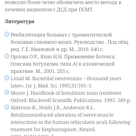
позволят более четко обозначить место метода в
лечении пациентов с ДСД при ПСМТ.
Литература
Реабилитация больных с травматической
болезнью спинного мозга. Руководство . Под общ.
ред. Г.Е. Ивановой и др. М., 2010. 640 с.
Орлова О.Р., Яхно Н.Н. Применение Ботокса
(токсина ботулизма типа А) в клинической
практике. М., 2001. 205 с.
Linial M. Bacterilal neurotoxins – thousand years
later». Isr. J. Med. Sci. 1995;31:591–5.
Moore J. Handbook of botulinum toxin treatment.
Oxford: Blackwell Scientific Publications. 1995. 289 р.
Alderson K., Holds J.B., Anderson R.L.
Botulinuminduced alteration of nerve-muscle
interactions in the human orbicularis oculi following
treatment for blepharospasm. Neurol.