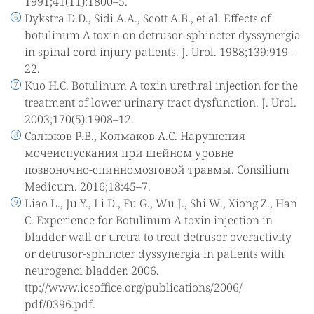
1991;41(11):1800–5.
Dykstra D.D., Sidi A.A., Scott A.B., et al. Effects of
botulinum A toxin on detrusor-sphincter dyssynergia
in spinal cord injury patients. J. Urol. 1988;139:919–
22.
Kuo H.C. Botulinum A toxin urethral injection for the
treatment of lower urinary tract dysfunction. J. Urol.
2003;170(5):1908–12.
Салюков Р.В., Колмаков А.С. Нарушения
мочеиспускания при шейном уровне
позвоночно-спинномозговой травмы. Consilium
Medicum. 2016;18:45–7.
Liao L., Ju Y., Li D., Fu G., Wu J., Shi W., Xiong Z., Han
C. Experience for Botulinum A toxin injection in
bladder wall or uretra to treat detrusor overactivity
or detrusor-sphincter dyssynergia in patients with
neurogenci bladder. 2006.
ttp://www.icsoffice.org/publications/2006/
pdf/0396.pdf.