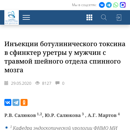
Мы в соцсетях:
Экосистема
для урологов
Инъекции ботулинического токсина
в сфинктер уретры у мужчин с
травмой шейного отдела спинного
мозга
29.05.2020
8127
0
1,2
3
4
Р.В. Салюков
, Ю.Р. Салюкова
, А.Г. Мартов
1
Кафедра эндоскопической урологии ФНМО МИ