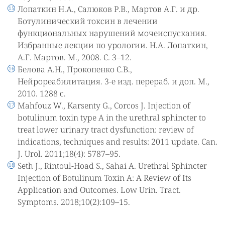
Лопаткин Н.А., Салюков Р.В., Мартов А.Г. и др.
Ботулинический токсин в лечении
функциональных нарушений мочеиспускания.
Избранные лекции по урологии. Н.А. Лопаткин,
А.Г. Мартов. М., 2008. С. 3–12.
Белова А.Н., Прокопенко С.В.,
Нейрореабилитация. 3-е изд. перераб. и доп. М.,
2010. 1288 с.
Mahfouz W., Karsenty G., Corcos J. Injection of
botulinum toxin type A in the urethral sphincter to
treat lower urinary tract dysfunction: review of
indications, techniques and results: 2011 update. Can.
J. Urol. 2011;18(4): 5787–95.
Seth J., Rintoul-Hoad S., Sahai A. Urethral Sphincter
Injection of Botulinum Toxin A: A Review of Its
Application and Outcomes. Low Urin. Tract.
Symptoms. 2018;10(2):109–15.