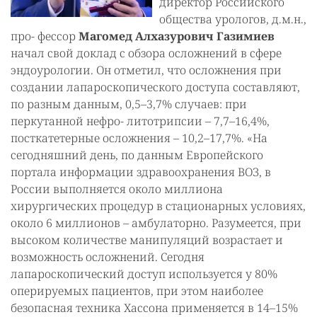
директор Российского
общества урологов, д.м.н.,
про- фессор
Маго
м
ед
Алхазурович
Газимиев
начал свой доклад с обзора осложнений в сфере
эндоурологии. Он отметил, что осложнения при
создании лапароскопического доступа составляют,
по разным данным, 0,5–3,7% случаев: при
перкутанной нефро- литотрипсии – 7,7–16,4%,
посткатетерные осложнения – 10,2–17,7%. «На
сегодняшний день, по данным Европейского
портала информации здравоохранения ВОЗ, в
России выполняется около миллиона
хирургических процедур в стационарных условиях,
около 6 миллионов – амбулаторно. Разумеется, при
высоком количестве манипуляций возрастает и
возможность осложнений. Сегодня
лапароскопический доступ используется у 80%
оперируемых пациентов, при этом наиболее
безопасная техника Хассона применяется в 14–15%