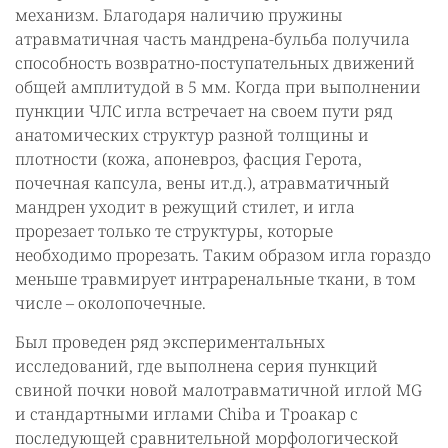
механизм. Благодаря наличию пружины
атравматичная часть мандрена-бульба получила
способность возвратно-поступательных движений
общей амплитудой в 5 мм. Когда при выполнении
пункции ЧЛС игла встречает на своем пути ряд
анатомических структур разной толщины и
плотности (кожа, апоневроз, фасция Герота,
почечная капсула, вены ит.д.), атравматичный
мандрен уходит в режущий стилет, и игла
прорезает только те структуры, которые
необходимо прорезать. Таким образом игла гораздо
меньше травмирует интраренальные ткани, в том
числе – околопочечные.
Был проведен ряд экспериментальных
исследований, где выполнена серия пункций
свиной почки новой малотравматичной иглой МG
и стандартными иглами Chiba и Троакар с
последующей сравнительной морфологической