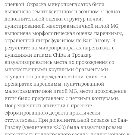
оценкой. Окраска микропрепаратов была
выполнена гематоксилином и эозином. С целью
дополнительной оценки структур почки,
пунктированной малотравматичной иглой MG,
выполнена морфологическая оценка паренхимы,
окрашенной пикрофуксином по Ван-Гизону. В
результате на микропрепаратах паренхимы с
пункциями иглами Chiba и Троакар
визуализировались места их прохождения со
множественными крупными фрагментами
слущенного (поврежденного) эпителия. На
препаратах паренхимы, пунктированной
малотравматичной иглой МG, место прохождения
иглы было представлено с четкими контурами.
Поврежденный эпителий в просвете
сформированного дефекта практически
отсутствовал. При дополнительной окраске по Ван-
Гизону (увеличение х200) была визуализирована
целостность полнокровного сосуда, прилегающего к