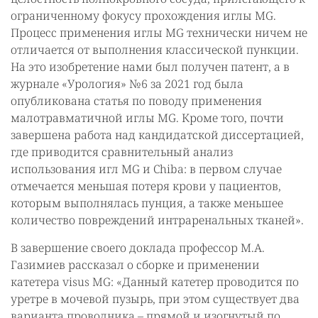
ограниченному фокусу прохождения иглы МG.
Процесс применения иглы МG технически ничем не
отличается от выполнения классической пункции.
На это изобретение нами был получен патент, а в
журнале «Урология» №6 за 2021 год была
опубликована статья по поводу применения
малотравматичной иглы МG. Кроме того, почти
завершена работа над кандидатской диссертацией,
где приводится сравнительный анализ
использования игл МG и Chiba: в первом случае
отмечается меньшая потеря крови у пациентов,
которым выполнялась пунция, а также меньшее
количество повреждений интраренальных тканей».
В завершение своего доклада профессор М.А.
Газимиев рассказал о сборке и применении
катетера visus MG: «Данный катетер проводится по
уретре в мочевой пузырь, при этом существует два
варианта проводника – прямой и изогнутый по