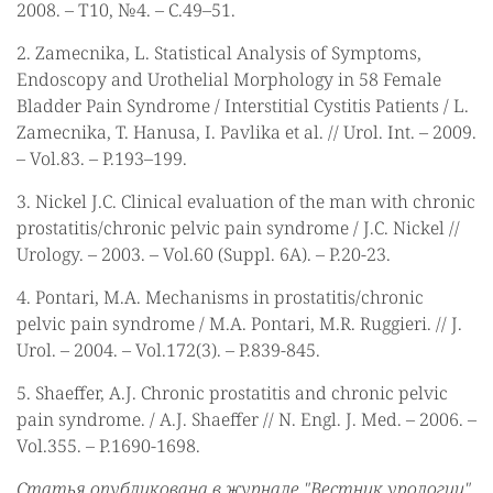
2008. – Т10, №4. – С.49–51.
2. Zamecnika, L. Statistical Analysis of Symptoms,
Endoscopy and Urothelial Morphology in 58 Female
Bladder Pain Syndrome / Interstitial Cystitis Patients / L.
Zamecnika, T. Hanusa, I. Pavlika et al. // Urol. Int. – 2009.
– Vol.83. – P.193–199.
3. Nickel J.C. Clinical evaluation of the man with chronic
prostatitis/chronic pelvic pain syndrome / J.C. Nickel //
Urology. – 2003. – Vol.60 (Suppl. 6A). – P.20-23.
4. Pontari, M.A. Mechanisms in prostatitis/chronic
pelvic pain syndrome / M.A. Pontari, M.R. Ruggieri. // J.
Urol. – 2004. – Vol.172(3). – P.839-845.
5. Shaeffer, A.J. Сhronic prostatitis and chronic pelvic
pain syndrome. / A.J. Shaeffer // N. Engl. J. Med. – 2006. –
Vol.355. – P.1690-1698.
Статья опубликована в журнале "Вестник урологии".