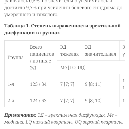
равнялось 0,8%, но значительно увеличилось и
достигло 9,7% при усилении болевого синдрома до
умеренного и тяжелого.
Таблица 1. Степень выраженности эректильной
дисфункции в группах
Всего
ЭД
ЭД
ЭД
пациентов
тяжелая
значительная
ум
Группа
/ из них с
Ме [LQ; UQ]
ЭД
15,
1-я
125 / 34
7 [7; 7]
9 [8; 11]
16]
2-я
124 / 63
7 [7; 7]
9 [8; 10]
14 
Примечания:
ЭД – эректильная дисфункция, Ме –
медиана, LQ нижний квартиль, UQ верхний квартиль.