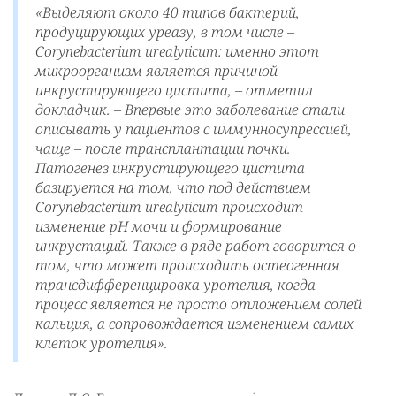
«Выделяют около 40 типов бактерий,
продуцирующих уреазу, в том числе –
Corynebacterium urealyticum: именно этот
микроорганизм является причиной
инкрустирующего цистита, –
отметил
докладчик.
– Впервые это заболевание стали
описывать у пациентов с иммунносупрессией,
чаще – после трансплантации почки.
Патогенез инкрустирующего цистита
базируется на том, что под действием
Corynebacterium urealyticum происходит
изменение pH мочи и формирование
инкрустаций. Также в ряде работ говорится о
том, что может происходить остеогенная
трансдифференцировка уротелия, когда
процесс является не просто отложением солей
кальция, а сопровождается изменением самих
клеток уротелия».