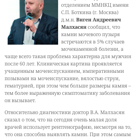
отделением ММНКЦ имени
С.П. Боткина (г. Москва)
д.м.н.
Виген Андреевич
Малхасян
сообщил, что
камни мочевого пузыря
встречаются в 5% случаев
мочекаменной болезни, а
чаще всего такая проблема характерна для мужчин
после 60 лет. Клиническая картина проявляется
учащенным мочеиспусканием, императивными
позывами на мочеиспускание, вялостью струи,
гематурией, при этом чем больше размеры камня –
тем более выраженную симптоматику заболевания
он вызывает.
Относительно диагностики доктор В.А. Малхасян
сказал о том, что на сегодня очень малая доля
врачей использует рентгенографию, несмотря на то,
что она способна выявлять камни. При этом самым