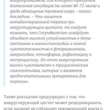
микроорганизмом, для которого требуется
длительная инкубация (не менее 48–72 часов) и
среда обогащения (кровяной агар), –
сказал
докладчик.
– Что касается
антибактериальной терапии при
инкрустирующем цистите, то следует
помнить, что Corynebacterium urealyticum
обладает высокой устойчивостью к бета-
лактамам и аминогликозидам и низкой
чувствительностью к фторхинолонам,
макролидам, кетоэфирам, рифампицину и
тетрациклину. Но этот микроорганизм
высоко чувствителен к трициклическим
гликопептидам, которые и являются
предпочтительными препаратами для
терапии».
Также докладчик предупредил о том, что
инкрустирующий цистит может рецидивировать,
если пациент не соблюдает рекомендаций врача о