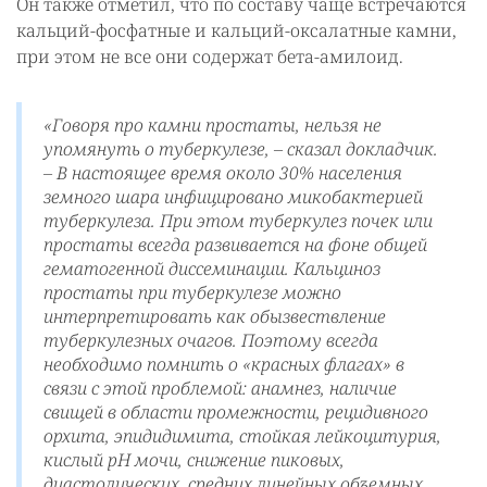
Он также отметил, что по составу чаще встречаются
кальций-фосфатные и кальций-оксалатные камни,
при этом не все они содержат бета-амилоид.
«Говоря про камни простаты, нельзя не
упомянуть о туберкулезе, –
сказал докладчик.
– В настоящее время около 30% населения
земного шара инфицировано микобактерией
туберкулеза. При этом туберкулез почек или
простаты всегда развивается на фоне общей
гематогенной диссеминации. Кальциноз
простаты при туберкулезе можно
интерпретировать как обызвествление
туберкулезных очагов. Поэтому всегда
необходимо помнить о «красных флагах» в
связи с этой проблемой: анамнез, наличие
свищей в области промежности, рецидивного
орхита, эпидидимита, стойкая лейкоцитурия,
кислый рН мочи, снижение пиковых,
диастолических, средних линейных объемных