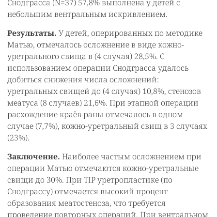
Снодграсса (N=37) 57,8% выполнена у детей с
небольшим вентральным искривлением.
Результаты.
У детей, оперированных по методике
Матью, отмечалось осложнение в виде кожно-
уретрального свища в (4 случая) 28,5%. С
использованием операции Снодграсса удалось
добиться снижения числа осложнений:
уретральных свищей до (4 случая) 10,8%, стенозов
меатуса (8 случаев) 21,6%. При этапной операции
расхождение краёв раны отмечалось в одном
случае (7,7%), кожно-уретральный свищ в 3 случаях
(23%).
Заключение.
Наиболее частым осложнением при
операции Матью отмечаются кожно-уретральные
свищи до 30%. При TIP уретропластике (по
Снодграссу) отмечается высокий процент
образования меатостеноза, что требуется
проведение повторных операций. При вентральном