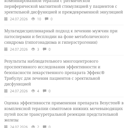
комбинированной терапии с ритмической
периферической магнитной стимуляцией у пациентов с
эректильной дисфункцией и преждевременной эякуляцией
24.07.2026
10
0
Мультидисциплинарный подход к лечению мужчин при
патоспермии и бесплодии на фоне метаболического
синдрома (гипогонадизма и гиперэстрогении)
24.07.2026
3
0
Результаты наблюдательного многоцентрового
проспективного исследования эффективности и
безопасности лекарственного препарата Эффекс®
Трибулус для лечения пациентов с эректильной
дисфункцией
24.07.2026
4
0
Оценка эффективности применения препарата Везустен® в
комплексной терапии симптомов нижних мочевыводящих
путей после трансуретральной резекции предстательной
железы
24.07.2026
2
0