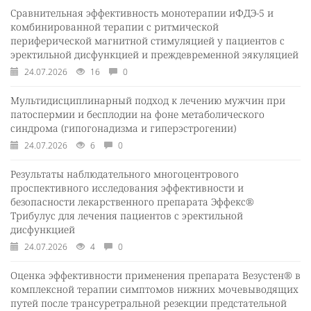
Сравнительная эффективность монотерапии иФДЭ-5 и
комбинированной терапии с ритмической
периферической магнитной стимуляцией у пациентов с
эректильной дисфункцией и преждевременной эякуляцией
24.07.2026
16
0
Мультидисциплинарный подход к лечению мужчин при
патоспермии и бесплодии на фоне метаболического
синдрома (гипогонадизма и гиперэстрогении)
24.07.2026
6
0
Результаты наблюдательного многоцентрового
проспективного исследования эффективности и
безопасности лекарственного препарата Эффекс®
Трибулус для лечения пациентов с эректильной
дисфункцией
24.07.2026
4
0
Оценка эффективности применения препарата Везустен® в
комплексной терапии симптомов нижних мочевыводящих
путей после трансуретральной резекции предстательной