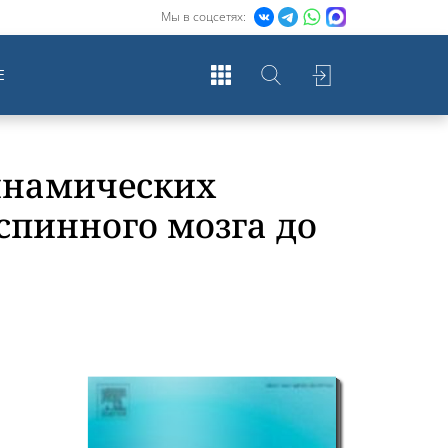
Мы в соцсетях:
Е
инамических
спинного мозга до