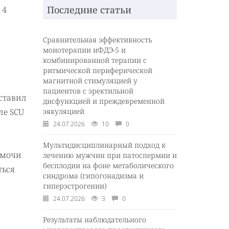
Последние статьи
 4
Сравнительная эффективность
монотерапии иФДЭ-5 и
комбинированной терапии с
ритмической периферической
магнитной стимуляцией у
пациентов с эректильной
ставил
дисфункцией и преждевременной
ле SCU
эякуляцией
24.07.2026
10
0
Мультидисциплинарный подход к
 мочи
лечению мужчин при патоспермии и
бесплодии на фоне метаболического
ться
синдрома (гипогонадизма и
гиперэстрогении)
24.07.2026
3
0
Результаты наблюдательного