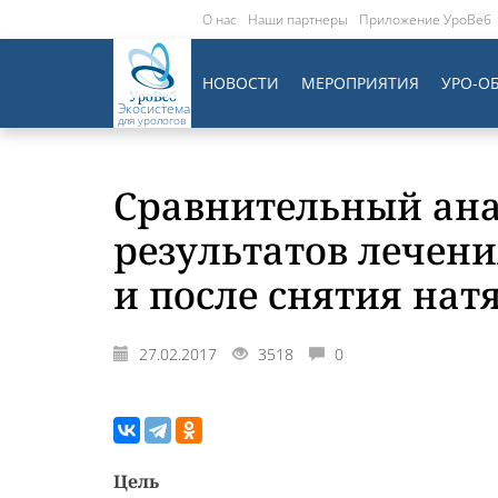
О нас
Наши партнеры
Приложение УроВеб
НОВОСТИ
МЕРОПРИЯТИЯ
УРО-О
Экосистема
для урологов
Сравнительный ана
результатов лечени
и после снятия на
27.02.2017
3518
0
Цель