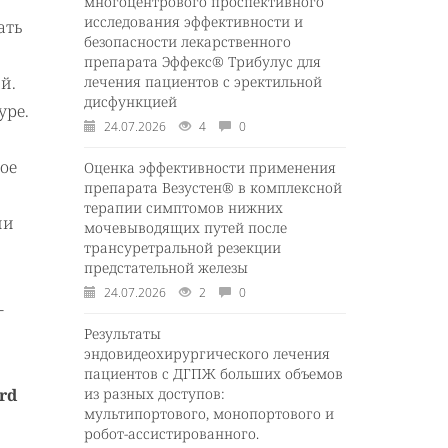
многоцентрового проспективного
исследования эффективности и
ать
безопасности лекарственного
препарата Эффекс® Трибулус для
й.
лечения пациентов с эректильной
дисфункцией
уре.
24.07.2026
4
0
ое
Оценка эффективности применения
препарата Везустен® в комплексной
терапии симптомов нижних
ли
мочевыводящих путей после
трансуретральной резекции
предстательной железы
24.07.2026
2
0
-
Результаты
эндовидеохирургического лечения
пациентов с ДГПЖ больших объемов
ord
из разных доступов:
мультипортового, монопортового и
робот-ассистированного.