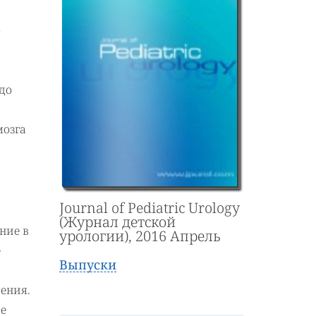
о
до
мозга
Journal of Pediatric Urology
(Журнал детской
ние в
урологии), 2016 Апрель
е
Выпуски
ения.
ие