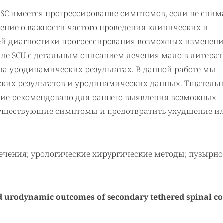
TSC имеется прогрессирование симптомов, если не сним
нение о важности частого проведения клинических и
й диагностики прогрессирования возможных изменени
сле SCU с детальным описанием лечения мало в литерат
а уродинамических результатах. В данной работе мы
ских результатов и уродинамических данных. Тщательн
ие рекомендовано для раннего выявления возможных
существующие симптомы и предотвратить ухудшение и
лечения; урологические хирургические методы; пузырно
nd urodynamic outcomes of secondary tethered spinal c