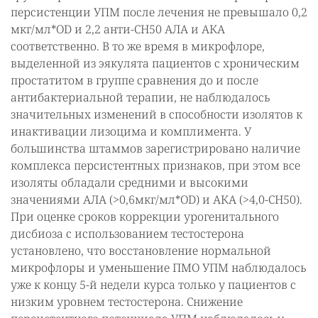
персистенции УПМ после лечения не превышало 0,2
мкг/мл*ОD и 2,2 анти-СН50 АЛА и АКА
соответственно. В то же время в микрофлоре,
выделенной из эякулята пациентов с хроническим
простатитом в группе сравнения до и после
антибактериальной терапии, не наблюдалось
значительных изменений в способности изолятов к
инактивации лизоцима и комплимента. У
большинства штаммов зарегистрировано наличие
комплекса персистентных признаков, при этом все
изоляты обладали средними и высокими
значениями АЛА (>0,6мкг/мл*ОD) и АКА (>4,0-СН50).
При оценке сроков коррекции урогенитального
дисбиоза с использованием тестостерона
установлено, что восстановление нормальной
микрофлоры и уменьшение ПМО УПМ наблюдалось
уже к концу 5-й недели курса только у пациентов с
низким уровнем тестостерона. Снижение