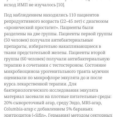
исход ИМП не изучалось [10].
Под наблюдением находились 110 пациентов
репродуктивного возраста (22–45 лет) с диагнозом
«хронический простатит». Пациенты были
разделены на две группы. Пациенты первой группы
(50 человек) получали антибактериальные
препараты, избирательно накапливающиеся в
ткани предстательной железы. Пациенты второй
группы (60 человек) получали антибактериальную
терапию в сочетании с тестостероном. Состояние
микробиоциноза урогенитального тракта мужчин
оценивали по микрофлоре эякулята до и после
курса лекарственной терапии. Для
бактериологического исследования эякулята
материал засевали на плотные питательные среды:
20% сывороточный агар, среду Эндо, MRS-агар,
Columbia-агар с добавлением 5% бараньих
эритроцитов («Sifin», Германия) методом секторных