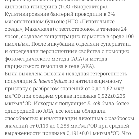
дилюэнта-глицерина (ТОО «Биореактор»).
Культивирование бактерий проводили в 2%
мясопептонном бульоне (НПО «Питательные
среды», Махачкала) с тестостероном в течение 24
часов, создавая концентрацию гормонов в среде 100
нмоль/мл. После инкубации отделяли супернатант
и определяли персистентные свойства с помощью
фотометрического метода (АЛА) и метода
парциального гемолиза в геле (АКА).
Была выявлена высокая исходная гетерогенность
популяции
S. haemolyticus
по антилизоцимному
признаку с разбросом значений от 0 до 1,62 мкг/
мл*OD при среднем уровне признака 0,922±0,235
мкг/мл*OD. Исходная популяция
E. сoli
была более
однородной по АЛА, все клоны обладали
способностью к инактивации лизоцима с разбросом
значений от 0,119 до 0,286 мкг/мл*OD при средней
выраженности признака 0,191±0,01 мкг/мл*OD. Что