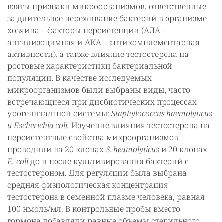
взяты признаки микроорганизмов, ответственные
за длительное переживание бактерий в организме
хозяина – факторы персистенции (АЛА –
антилизоцимная и АКА – антикомплементарная
активности), а также влияние тестостерона на
ростовые характеристики бактериальной
популяции. В качестве исследуемых
микроорганизмов были выбраны виды, часто
встречающиеся при дисбиотических процессах
урогенитальной системы:
Staphylococcus haemolyticus
и Escherichia сoli.
Изучение влияния тестостерона на
персистентные свойства микроорганизмов
проводили на 20 клонах
S. heamolyticus
и 20 клонах
E. сoli
до и после культивирования бактерий с
тестостероном. Для регуляции была выбрана
средняя физиологическая концентрация
тестостерона в семенной плазме человека, равная
100 нмоль/мл. В контрольные пробы вместо
гормона добавляли равные объемы стерильного