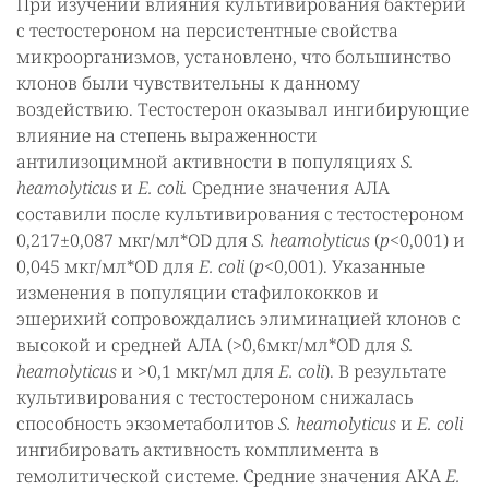
При изучении влияния культивирования бактерий
с тестостероном на персистентные свойства
микроорганизмов, установлено, что большинство
клонов были чувствительны к данному
воздействию. Тестостерон оказывал ингибирующие
влияние на степень выраженности
антилизоцимной активности в популяциях
S.
heamolyticus
и
E. сoli.
Средние значения АЛА
составили после культивирования с тестостероном
0,217±0,087 мкг/мл*OD для
S. heamolyticus
(
р<
0,001) и
0,045 мкг/мл*OD для
E. сoli
(
р<
0,001). Указанные
изменения в популяции стафилококков и
эшерихий сопровождались элиминацией клонов с
высокой и средней АЛА (>0,6мкг/мл*OD для
S.
heamolyticus
и >0,1 мкг/мл для
E. сoli
). В результате
культивирования с тестостероном снижалась
способность экзометаболитов
S. heamolyticus
и
E. сoli
ингибировать активность комплимента в
гемолитической системе. Средние значения АКА
E.