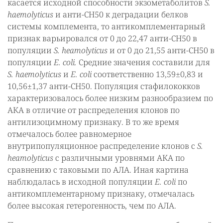
касается исходной способности экзометаболитов
S.
haemolyticus
и анти-СH50 к деградации белков
системы комплемента, то антикомплементарный
признак варьировался от 0 до 22,47 анти-СH50 в
популяции
S. heamolyticus
и от 0 до 21,55 анти-СH50 в
популяции
E. сoli.
Средние значения составили для
S. haemolyticus
и
E. сoli
соответственно 13,59±0,83 и
10,56±1,37 анти-СH50. Популяция стафилококков
характеризовалось более низким разнообразием по
АКА в отличие от распределения клонов по
антилизоцимному признаку. В то же время
отмечалось более равномерное
внутрипопуляционное распределение клонов с
S.
heamolyticus
с различными уровнями АКА по
сравнению с таковыми по АЛА. Иная картина
наблюдалась в исходной популяции
E. сoli
по
антикомплементарному признаку, отмечалась
более высокая гетерогенность, чем по АЛА.