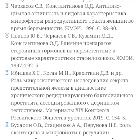
Черкасов С.В., Константинова О.Д. Антилизо-
цимная активность и видовая характеристика
микрофлоры репродуктивного тракта женщин во
время беременности. ЖМЭИ. 1996. С. 88–90.
Иванов Ю.Б., Черкасов С.В., Кузьмин М.Д.,
Константинова О.Д. Влияние препаратов
стероидных гормонов на персистентные и
ростовые характеристики стафилококков. ЖМЭИ.
1997;4:92–5.
Ибишев Х.С., Коган М.И., Крахоткин Д.В. и др.
Роль микроскопического исследования секрета
предстательной железы в диагностике
хронического рецидивирующего бактериального
простатита ассоциированного с дефицитом
тестостерона. Материалы ХIХ Конгресса
Российского Общества урологов, 2019. С. 154–5.
Бухарин О.В., Стадников А.А., Перунова Н.Б. роль
окситоцина и микробиоты в регуляции