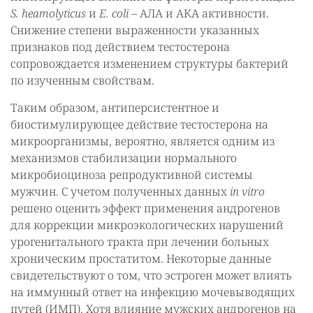
S. heamolyticus
и
E. сoli
– АЛА и АКА активности.
Снижение степени выраженности указанных
признаков под действием тестостерона
сопровождается изменением структуры бактерий
по изученным свойствам.
Таким образом, антиперсистентное и
биостимулирующее действие тестостерона на
микроорганизмы, вероятно, является одним из
механизмов стабилизации нормального
микробиоциноза репродуктивной системы
мужчин. С учетом полученных данных
in vitro
решено оценить эффект применения андрогенов
для коррекции микроэкологических нарушений
урогенитального тракта при лечении больных
хроническим простатитом. Некоторые данные
свидетельствуют о том, что эстроген может влиять
на иммунный ответ на инфекцию мочевыводящих
путей (ИМП). Хотя влияние мужских андрогенов на