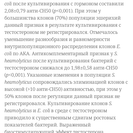
сoli
после культивирования с гормоном составили
2,08±0,79 анти-СH50 (
р
<0,001). При этом у
большинства клонов (70%) популяции эшерихий
данный признак в результате культивирования с
тестостероном не регистрировался. Отмечалось
уменьшение разнообразия и равномерности
внутрипопуляционного распределения клонов
E.
сoli
по АКА. Антикомплементарный признак у
S.
heamolyticus
после культивирования бактерий с
тестостероном снижался до 1,98±0,58 анти-СH50
(
р
<0,001). Указанные изменения в популяции
S.
heamolyticus
сопровождались элиминацией клонов с
высокой (>10 анти-СН50) активностью, при этом у
50% клонов после регуляции данный признак не
регистрировался. Культивирование клонов
S.
heamolyticus
и
E. сoli
в среде с тестостероном
приводило к существенным сдвигам ростовых
показателей бактерий. Выраженный
биостимулирующий эффект тестостерона