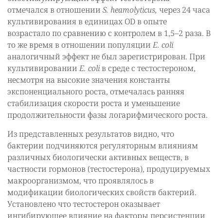
отмечался в отношении
S. heamolyticus,
через 24 часа
культивирования в единицах ОD в опыте
возрастало по сравнению с контролем в 1,5–2 раза. В
то же время в отношении популяции
E. сoli
аналогичный эффект не был зарегистрирован. При
культивировании
E. сoli
в среде с тестостероном,
несмотря на высокие значения константы
экспоненциального роста, отмечалась ранняя
стабилизация скорости роста и уменьшение
продолжительности фазы логарифмического роста.
Из представленных результатов видно, что
бактерии подчиняются регуляторным влияниям
различных биологически активных веществ, в
частности гормонов (тестостерона), продуцируемых
макроорганизмом, что проявлялось в
модификации биологических свойств бактерий.
Установлено что тестостерон оказывает
ингибирующее влияние на факторы персистенции