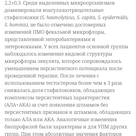
2,2±0,3. Среди выделенных микроорганизмов
доминировали коагулазоотрицательные
стафилококки
(S. heamolyticus, S. capitis, S. еpidermidis,
S. hominis),
не было отмечено достоверных
изменений ПМО фекальной микрофлоры,
представленной энтеробактериями и
энтерококками. У всех пациентов основной группы
наблюдалось изменение видовой структуры
микрофлоры эякулята, которое сопровождалось
уменьшением персистентного потенциала после
проведенной терапии. После лечения с
использованием тестостерона более чем в 3 раза
снижалась доля стафилококков, обладающих
комплексом персистентных характеристик
(АЛА+АКА) за счет появления штаммов без
персистентных признаков и штаммов, обладающих
только АЛА или АКА. Аналогичные изменения
биопрофилей были характерны и для УПМ других
групп. При этом абсолютные значения факторов