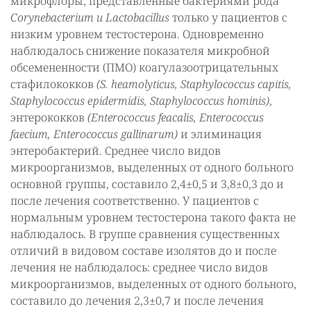
микрофлоры, представленные бактериями рода
Corynebacterium и Lactobacillus
только у пациентов с
низким уровнем тестостерона. Одновременно
наблюдалось снижение показателя микробной
обсемененности (ПМО) коагулазоотрицательных
стафилококков
(S. heamolyticus, Staphylococcus capitis,
Staphylococcus еpidermidis, Staphylococcus hominis)
,
энтерококков
(Enterococcus feacalis, Enterococcus
faecium, Enterococcus gallinarum)
и элиминация
энтеробактерий. Среднее число видов
микроорганизмов, выделенных от одного больного
основной группы, составило 2,4±0,5 и 3,8±0,3 до и
после лечения соответственно. У пациентов с
нормальным уровнем тестостерона такого факта не
наблюдалось. В группе сравнения существенных
отличий в видовом составе изолятов до и после
лечения не наблюдалось: среднее число видов
микроорганизмов, выделенных от одного больного,
составило до лечения 2,3±0,7 и после лечения