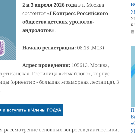
н
2 и 3 апреля 2026 года
в г. Москва
у
состоится
«I Конгресс Российского
У
общества детских урологов-
к
андрологов
»
.
Начало регистрации:
08:15 (МСК)
Адрес проведения:
105613, Москва,
 Партизанская. Гостиница «Измайлово», корпус
ицы (ориентир - большая мраморная лестница), 3
.
П
я и вступить в Члены РОДУА
Б
«
бя рассмотрение основных вопросов диагностики,
у