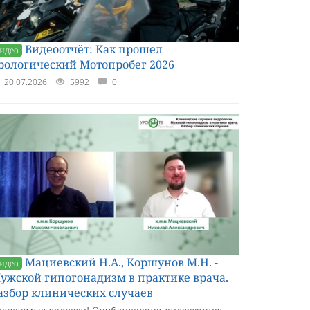
Видеоотчёт: Как прошел
идео
рологический Мотопробег 2026
20.07.2026
5992
0
Мациевский Н.А., Коршунов М.Н. -
идео
ужской гипогонадизм в практике врача.
азбор клинических случаев