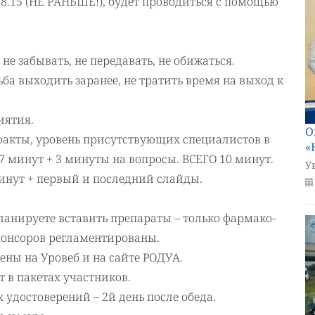
 8.15 (НЕ РАНЬШЕ!), будет проводиться с помощью
 не забывать, не передавать, не обижаться.
ьба выходить заранее, не тратить время на выход к
иятия.
О
факты, уровень присутствующих специалистов в
«
-7 минут + 3 минуты на вопросы. ВСЕГО 10 минут.
У
минут + первый и последний слайды.
ланируете вставить препараты – только фармако-
понсоров регламентированы.
ены на Уровеб и на сайте РОДУА.
 в пакетах участников.
достоверений – 2й день после обеда.