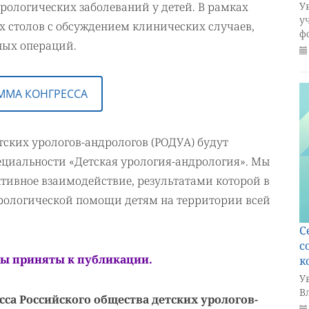
рологических заболеваний у детей. В рамках
У
у
х столов с обсуждением клинических случаев,
фо
ных операций.
ММА КОНГРЕССА
етских урологов-андрологов (РОДУА) будут
ециальности «Детская урология-андрология». Мы
тивное взаимодействие, результатами которой в
рологической помощи детям на территории всей
С
с
сы приняты к публикации.
к
У
В
са Российского общества детских урологов-