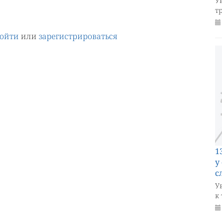
У
т
ойти
или
зарегистрироваться
1
у
с
У
к