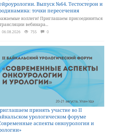
ейроурологии. Выпуск №64. Тестостерон и
родинамика: точки пересечения
важаемые коллеги! Приглашаем присоединиться
 трансляции вебинара...
06.08.2026
755
0
риглашаем принять участие во II
айкальском урологическом форуме
Современные аспекты онкоурологии и
рологии»