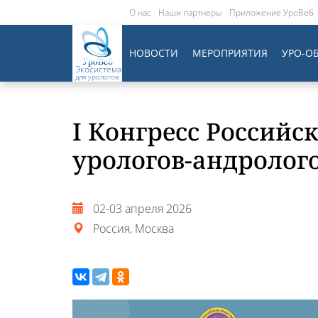
О нас
Наши партнеры
Приложение УроВеб
НОВОСТИ
МЕРОПРИЯТИЯ
УРО-О
Экосистема
для урологов
I Конгресс Российс
урологов-андролог
02-03 апреля 2026
Россия, Москва