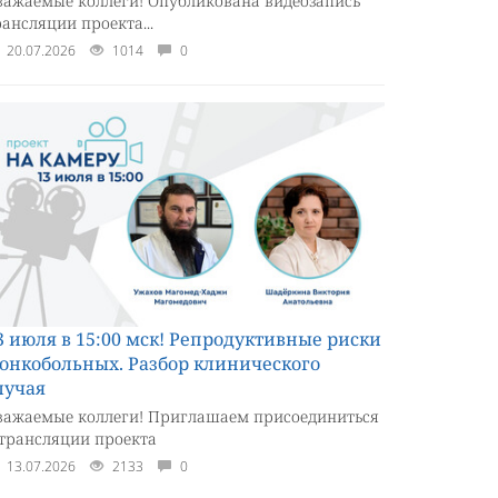
важаемые коллеги! Опубликована видеозапись
рансляции проекта...
20.07.2026
1014
0
3 июля в 15:00 мск! Репродуктивные риски
 онкобольных. Разбор клинического
лучая
важаемые коллеги! Приглашаем присоединиться
 трансляции проекта
13.07.2026
2133
0