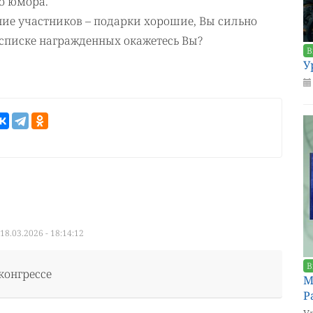
о юмора.
ние участников – подарки хорошие, Вы сильно
 списке награжденных окажетесь Вы?
В
У
 18.03.2026 - 18:14:12
В
конгрессе
М
Р