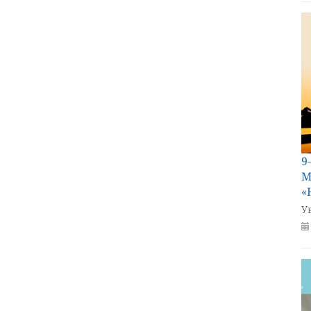
9
М
«
У