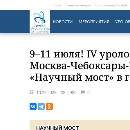
О нас
Наши партнеры
Приложение УроВеб
НОВОСТИ
МЕРОПРИЯТИЯ
УРО-О
Экосистема
для урологов
9–11 июля! IV урол
Москва-Чебоксары-
«Научный мост» в г
10.07.2026
2980
0