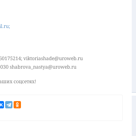
l.ru;
0175214; viktoriashade@uroweb.ru
7030 shabrova_nastya@uroweb.ru
аших соцсетях!