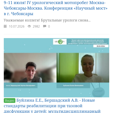
9–11 июля! IV урологический мотопробег Москва-
Чебоксары-Москва. Конференция «Научный мост»
в г. Чебоксары
Уважаемые коллеги! Брутальные урологи снова...
10.07.2026
2982
0
Буйлина Е.Е., Бершадский А.В. - Новые
Видео
стандарты реабилитации при тазовой
дисфункции у детей: мультидисциплинарный