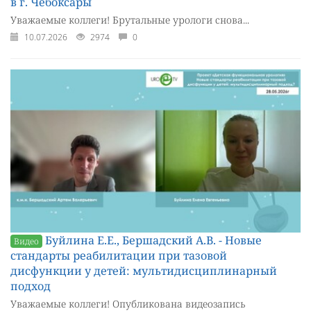
в г. Чебоксары
Уважаемые коллеги! Брутальные урологи снова...
10.07.2026
2974
0
Буйлина Е.Е., Бершадский А.В. - Новые
Видео
стандарты реабилитации при тазовой
дисфункции у детей: мультидисциплинарный
подход
Уважаемые коллеги! Опубликована видеозапись