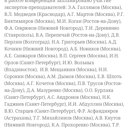
В работе конференции запланировано участие
экспертов-преподавателей: Э.А. Галлямов (Москва),
В.Л. Медведев (Краснодар), А.Г. Мартов (Москва), Р.Г.
Биктимиров (Москва), М.И. Коган (Ростов-на-Дону),
Ф.А. Севрюков (Нижний Новгород), Т.И. Деревянко
(Ставрополь), В.А. Перепечай (Ростов-на-Дону), Д.В.
Перлин (Волгоград), Н.А. Григорьев (Москва), А.Д.
Кочкин (Нижний Новгород), А.Б. Новиков (Москва),
А.Е. Санжаров (Москва), В.П. Сергеев (Москва), И.Н.
Орлов (Санкт-Петербург), И.Ю. Вольных
(Владивосток), И.В. Мещанкин (Москва), Н.И.
Сорокин (Москва), А.М. Дымов (Москва), Е.В. Шпоть
(Москва), А.Г. Кочетов (Москва), П.В. Трусов (Ростов-
на-Дону), Д.А. Мазуренко (Москва), О.О. Бурлака
(Санкт-Петербург), А.С. Андронов (Москва), Н.К.
Гаджиев (Санкт-Петербург), И.И. Абдуллин (Москва),
В.Ю. Старцев (Санкт-Петербург), Ф.Р. Асфандияров
(Астрахань), Т.Г. Михайликов (Москва), А.В. Кнутов
(Нижний Новгород), К.А. Прохоренко (Москва), Т.Р.