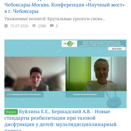
Чебоксары-Москва. Конференция «Научный мост»
в г. Чебоксары
Уважаемые коллеги! Брутальные урологи снова...
10.07.2026
2986
0
Буйлина Е.Е., Бершадский А.В. - Новые
Видео
стандарты реабилитации при тазовой
дисфункции у детей: мультидисциплинарный
подход