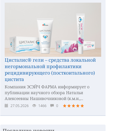
Цисталис® гели – средства локальной
негормональной профилактики
рецидивирующего (посткоитального)
цистита
Компания ЭСЭЙЧ ФАРМА информирует о
публикации научного обзора Натальи
Алексеевны Нашивочниковой (к.м.н.,...
27.05.2026
1466
0
Последние новости