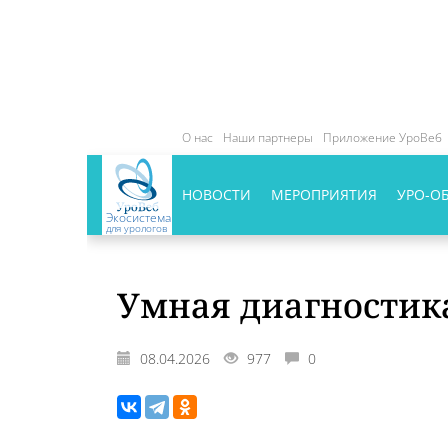
О нас
Наши партнеры
Приложение УроВеб
НОВОСТИ
МЕРОПРИЯТИЯ
УРО-О
Экосистема
для урологов
Умная диагности
08.04.2026
977
0