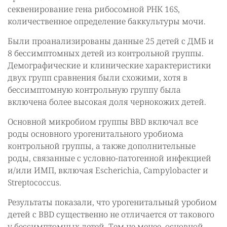
секвенирование гена рибосомной РНК 16S,
количественное определение баккультуры мочи.
Были проанализированы данные 25 детей с ДМБ и
8 бессимптомных детей из контрольной группы.
Демографические и клинические характеристики
двух групп сравнения были схожими, хотя в
бессимптомную контрольную группу была
включена более высокая доля чернокожих детей.
Основной микробиом группы BBD включал все
роды основного урогенитального уробиома
контрольной группы, а также дополнительные
роды, связанные с условно-патогенной инфекцией
и/или ИМП, включая Escherichia, Campylobacter и
Streptococcus.
Результаты показали, что урогенитальный уробиом
детей с BBD существенно не отличается от такового
у бессимптомных детей. Тем не менее, основной