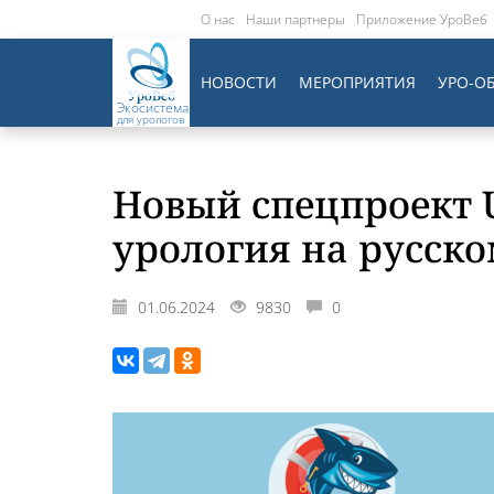
О нас
Наши партнеры
Приложение УроВеб
НОВОСТИ
МЕРОПРИЯТИЯ
УРО-О
Экосистема
для урологов
Новый спецпроект 
урология на русско
01.06.2024
9830
0