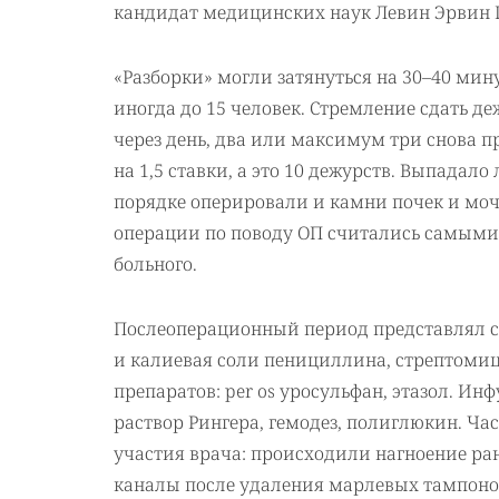
кандидат медицинских наук Левин Эрвин 
«Разборки» могли затянуться на 30–40 минут,
иногда до 15 человек. Стремление сдать д
через день, два или максимум три снова п
на 1,5 ставки, а это 10 дежурств. Выпадал
порядке оперировали и камни почек и моче
операции по поводу ОП считались самым
больного.
Послеоперационный период представлял с
и калиевая соли пенициллина, стрептоми
препаратов: per os уросульфан, этазол. И
раствор Рингера, гемодез, полиглюкин. Ча
участия врача: происходили нагноение ран
каналы после удаления марлевых тампоно