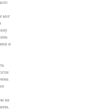
было
е мог
в
рану
кань
енки и
ть
огли
очень
ли
ем на
ием,