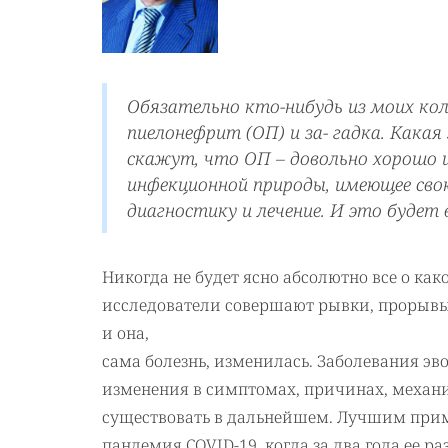
Обязательно кто-нибудь из моих кол
пиелонефрит (ОП) и за- гадка. Какая
скажут, что ОП – довольно хорошо и
инфекционной природы, имеющее сво
диагностику и лечение. И это будет 
Никогда не будет ясно абсолютно все о как
исследователи совершают рывки, прорывы в
и она,
сама болезнь, изменилась. Заболевания э
изменения в симптомах, причинах, механиз
существовать в дальнейшем. Лучшим при
пандемия COVID-19, когда за два года ее 