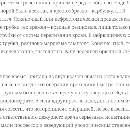
 при этом кровоточила, причем не редко обильно. Надо 
 порой было десятки, и крестообразно – карбункулы. В
ваться. Лоханочный или нефростомический дренаж такж
 трубки тех времен – красные резиновые, лишь только 
ВХ-трубки от систем переливания крови. В забрюшинную 
 трубки, резиново-марлевые тампоны. Конечно, гной, т
 исследование, гистологию. Рану передней брюшной ст
вное время. Бригада из двух врачей обязана была владе
леко не всегда эти операции проходили быстро: они м
но трудным было решиться врачу на эту операцию. Ведь 
 пиелонефрите. А если вдруг врач не находил апостем и
 совести, что поторопился с операцией, не все взвесил.
я ответственного дежурного врача серьезным испытани
имали профессор и заведующий урологическим отделен