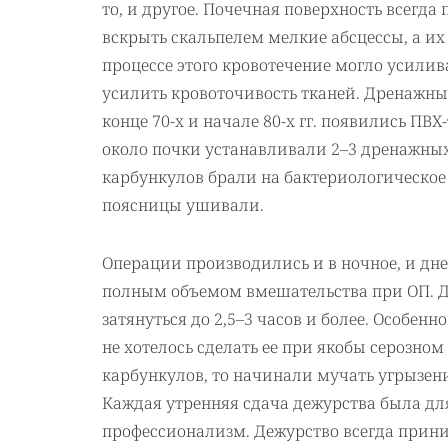
то, и другое. Почечная поверхность всегда
вскрыть скальпелем мелкие абсцессы, а их
процессе этого кровотечение могло усили
усилить кровоточивость тканей. Дренажные
конце 70-х и начале 80-х гг. появились П
около почки устанавливали 2–3 дренажных
карбункулов брали на бактериологическое
поясницы ушивали.
Операции производились и в ночное, и дне
полным объемом вмешательства при ОП. Да
затянуться до 2,5–3 часов и более. Особен
не хотелось сделать ее при якобы серозном
карбункулов, то начинали мучать угрызения
Каждая утренняя сдача дежурства была дл
профессионализм. Дежурство всегда прин