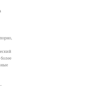
а
порно,
ческий
 более
вные
–