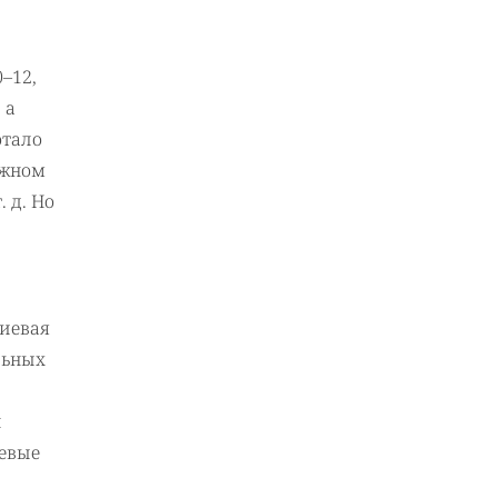
0–12,
 а
отало
ожном
 д. Но
риевая
льных
л
невые