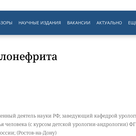
БЗОРЫ
НАУЧНЫЕ ИЗДАНИЯ
ВАКАНСИИ
АКТУАЛЬНО
ЕЩ
елонефрита
уженный деятель науки РФ; заведующий кафедрой уролог
ья человека (с курсом детской урологии-андрологии) Ф
ссии; (Ростов-на-Дону)