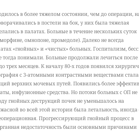
дилось в более тяжелом состоянии, чем до операции, н
оворачивались в постели на бок, у них была тяжелая
елались в палатах. Больные в течение нескольких суток
морфине, омнопоне, промедоле). Далеко не всегда
атах «гнойных» и «чистых» больных. Госпитализм, бесс
се тогда понимали. Больные продолжали лечиться после
до трех месяцев. К началу 80-х годов появился хирурги
ография с 3-атомными контрастными веществами стала
кций верхних мочевых путей. Появились более эффекти
ты, инфузионные средства. Но потоки больных с ОП не
воду гнойных деструкций почек не уменьшалось на
ужасной во всей этой истории была летальность, иногда 
леоперационная. Прогрессирующий гнойный процесс в
органная недостаточность были основными причинами