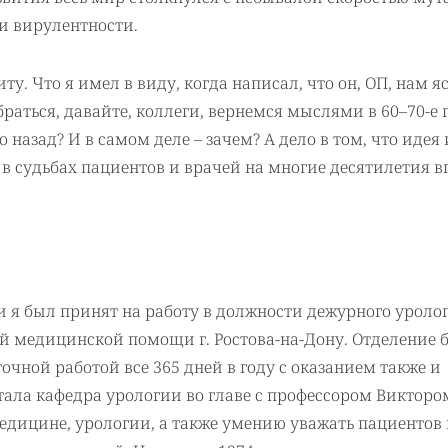
и вирулентности.
у. Что я имел в виду, когда написал, что он, ОП, нам я
браться, давайте, коллеги, вернемся мыслями в 60–70-е 
о назад? И в самом деле – зачем? А дело в том, что идея 
в судьбах пациентов и врачей на многие десятилетия в
и я был принят на работу в должности дежурного уроло
й медицинской помощи г. Ростова-на-Дону. Отделение 
точной работой все 365 дней в году с оказанием также и
тала кафедра урологии во главе с профессором Викторо
дицине, урологии, а также умению уважать пациентов