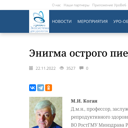
О нас
Наши партнеры
Приложение УроВеб
НОВОСТИ
МЕРОПРИЯТИЯ
УРО-О
Экосистема
для урологов
Энигма острого пи
22.11.2022
3527
0
М.И.
Коган
Д.м.н., профессор, засл
репродуктивного здоров
ВО РостГМУ Минздрава Ро