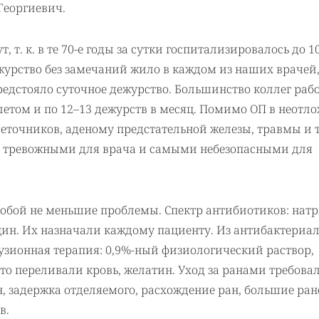
Георгиевич.
 т. к. в те 70-е годы за сутки госпитализировалось до 1
ежурство без замечаний жило в каждом из наших врачей,
редстояло суточное дежурство. Большинство коллег раб
о летом и по 12–13 дежурств в месяц. Помимо ОП в неотл
точников, аденому предстательной железы, травмы и т.
и тревожными для врача и самыми небезопасными для
обой не меньшие проблемы. Спектр антибиотиков: нат
цин. Их назначали каждому пациенту. Из антибактериа
нфузионная терапия: 0,9%-ный физиологический раствор,
сто переливали кровь, желатин. Уход за ранами требова
, задержка отделяемого, расхождение ран, большие ра
в.