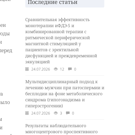
Последние статьи
Сравнительная эффективность
сен
монотерапии иФДЭ-5 и
комбинированной терапии с
годы
ритмической периферической
и
магнитной стимуляцией у
пациентов с эректильной
перед
дисфункцией и преждевременной
эякуляцией
24.07.2026
12
0
Мультидисциплинарный подход к
лечению мужчин при патоспермии и
га
бесплодии на фоне метаболического
синдрома (гипогонадизма и
было
гиперэстрогении)
24.07.2026
3
0
м
Результаты наблюдательного
 и
многоцентрового проспективного