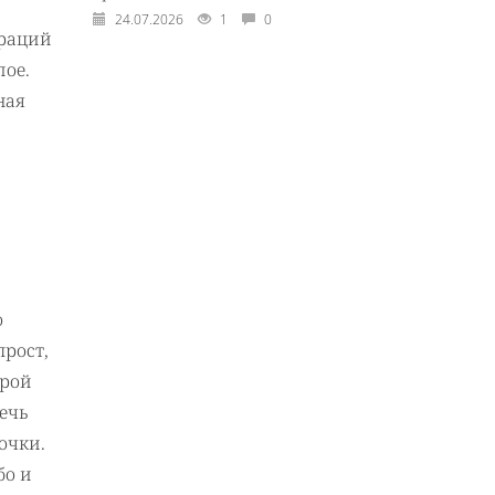
24.07.2026
1
0
ераций
лое.
ная
о
прост,
орой
ечь
очки.
бо и