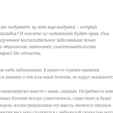
лег подумает: ну вот еще выдумка – острый
 загадка? И кое-кто из читателей будет прав. Они
зученное воспалительное заболевание почек
ю этиологию, патогенез, симптоматологию,
верно! Но отчасти.
ом-либо заболевании. В какие-то отрезки времени
 знаниях о той или иной болезни, но вдруг оказываетс
волюционируют вместе с нами, людьми. Потребность по
мах болезни всегда существовала, существует и будет
мером, иллюстрирующим эту мысль, является текущая
развития весь мир столкнулся с небывалой скоростью му