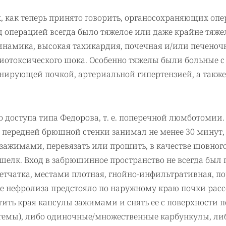
х, как теперь принято говорить, органосохраняющих оп
 операцией всегда было тяжелое или даже крайне тяже
инамика, высокая тахикардия, почечная и/или печеноч
риотоксического шока. Особенно тяжелы были больные с
нирующей почкой, артериальной гипертензией, а также
 доступа типа Федорова, т. е. поперечной люмботомии.
з передней брюшной стенки занимал не менее 30 минут,
зажимами, перевязать или прошить, в качестве шовног
 шелк. Вход в забрюшинное пространство не всегда был 
етчатка, местами плотная, гнойно-инфильтративная, п
ле нефролиза предстояло по наружному краю почки расс
тить края капсулы зажимами и снять ее с поверхности п
темы), либо одиночные/множественные карбункулы, ли