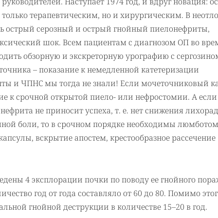
руководителей. Наступает 1974 год, и вдруг новация: о
 только терапевтическим, но и хирургическим. В неот
ть острый серозный и острый гнойный пиелонефриты,
оксический шок. Всем пациентам с диагнозом ОП во вре
одить обзорную и экскреторную урографию с сергозино
точника – показание к немедленной катетеризации
нты и ЧПНС мы тогда не знали! Если мочеточниковый к
ние к срочной открытой пиело- или нефростомии. А если
онефрита не приносит успеха, т. е. нет снижения лихора
чной боли, то в срочном порядке необходимы люмботом
капсулы, вскрытие апостем, крестообразное рассечение
едены 4 эксплорации почки по поводу ее гнойного пора
личество год от года составляло от 60 до 80. Помимо это
льной гнойной деструкции в количестве 15–20 в год.