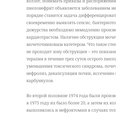
коллег, понимать приказы и распоряжения 
пиелонефрит объявляется заболеванием не
порядке ставится задача дифференцирова
своевременно выявлять сепсис, бактериот
дежурства необходимо немедленно произв
кардиотрастом. Наличие обструкции моче
мочеточниковым катетером. Что такое сте
не проходит зону обструкции – это показа
терапия в течение трех суток острого пиел
уменьшения токсического синдрома, поче
нефролиз, декапсуляция почки, иссечение 
карбункулов.
Во второй половине 1974 года были произв
в 1975 году их было более 20, а затем их ко
выполнялись и нефрэктомии в случаях тота