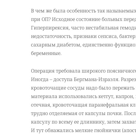
В чем же была особенность так называемы
при ОП? Исходное состояние больных перед
Гиперпирексия, часто нестабильная гемод
недостаточность, признаки сепсиса, бакте
сахарным диабетом, единственно функцио
беременные.
Операция требовала широкого поясничного
Иногда – доступа Бергмана-Израэля. Разре
кровоточащие сосуды надо было пережать 
материала использовались кетгут, капрон,
отечная, кровоточащая паранефральная кл
трудно отделяемая от капсулы почки. Пос
капсулу по всему ее длиннику, затем захва
И тут обнажались мелкие гнойнички (апос