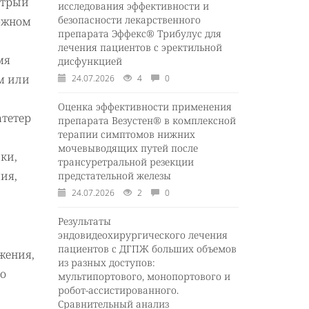
стрый
исследования эффективности и
безопасности лекарственного
ложном
препарата Эффекс® Трибулус для
лечения пациентов с эректильной
мя
дисфункцией
м или
24.07.2026
4
0
Оценка эффективности применения
атетер
препарата Везустен® в комплексной
терапии симптомов нижних
мочевыводящих путей после
дки,
трансуретральной резекции
ия,
предстательной железы
24.07.2026
2
0
Результаты
эндовидеохирургического лечения
пациентов с ДГПЖ больших объемов
жения,
из разных доступов:
го
мультипортового, монопортового и
робот-ассистированного.
Сравнительный анализ