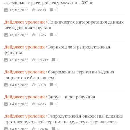
сексуальных расстройств у мужчин в XXI в.
05.07.2022
2238
0
Дайджест урологии /
Клиническая интерпретация данных
исследования эякулята
05.07.2022
3525
0
Дайджест урологии /
Варикоцеле и репродуктивная
функция
05.07.2022
18509
0
Дайджест урологии /
Современные стратегии ведения
пациентов с бесплодием
04.07.2022
5978
0
Дайджест урологии /
Вирусы и репродукция
04.07.2022
4295
0
Дайджест урологии /
Репродуктивная онкология. Влияние
противоопухолевой терапии на мужскую фертильность
04.07.2022
12404
0