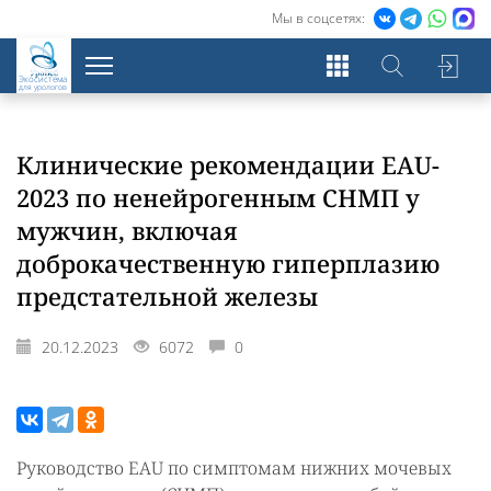
Мы в соцсетях:
Экосистема
для урологов
Клинические рекомендации EAU-
2023 по ненейрогенным СНМП у
мужчин, включая
доброкачественную гиперплазию
предстательной железы
20.12.2023
6072
0
Руководство EAU по симптомам нижних мочевых