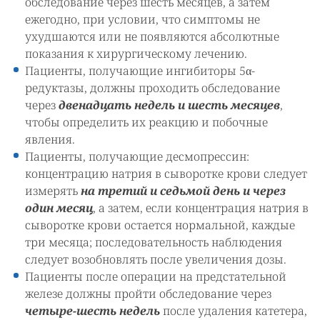
обследование через шесть месяцев, а затем
ежегодно, при условии, что симптомы не
ухудшаются или не появляются абсолютные
показания к хирургическому лечению.
Пациенты, получающие ингибиторы 5α-
редуктазы, должны проходить обследование
через
двенадцать недель и шесть месяцев
,
чтобы определить их реакцию и побочные
явления.
Пациенты, получающие десмопрессин:
концентрацию натрия в сыворотке крови следует
измерять
на третий и седьмой день и через
один месяц
, а затем, если концентрация натрия в
сыворотке крови остается нормальной, каждые
три месяца; последовательность наблюдения
следует возобновлять после увеличения дозы.
Пациенты после операции на предстательной
железе должны пройти обследование через
четыре-шесть недель
после удаления катетера,