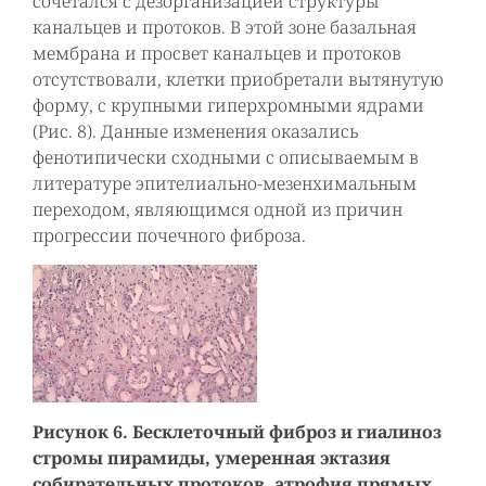
сочетался с дезорганизацией структуры
канальцев и протоков. В этой зоне базальная
мембрана и просвет канальцев и протоков
отсутствовали, клетки приобретали вытянутую
форму, с крупными гиперхромными ядрами
(Рис. 8). Данные изменения оказались
фенотипически сходными с описываемым в
литературе эпителиально-мезенхимальным
переходом, являющимся одной из причин
прогрессии почечного фиброза.
Рисунок 6. Бесклеточный фиброз и гиалиноз
стромы пирамиды, умеренная эктазия
собирательных протоков, атрофия прямых