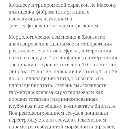
Хочкиссу и трихромовой окраской по Массону
для оценки фиброза интерстиция с
последующим изучением и
фотографированием под микроскопом.
Морфологические изменения в биоптатах
анализировали в зависимости от поражения
различных сегментов нефрона, интерстиция
почки и сосудов. Степень фиброза интерстиция
оценивали полуколичественно: Т0 – отсутствие
фиброза, Т1 до 25% площади биоптата, Т2 от 26
до 50% площади биоптата, Т3 свыше 51%
площади биоптата. Степень выраженности
гломерулосклероза характеризовали как
процент тотально гиалинизированных
клубочков к их общему количеству в биоптате.
Под ремоделированием сосудов понимали
перестройку стенки сосудов с изменением
параметров сосудистой морфологии (просвет,