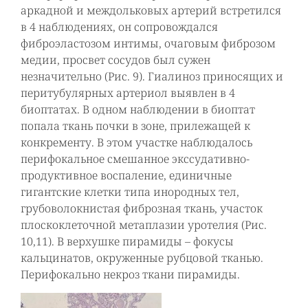
аркадной и междольковых артерий встретился
в 4 наблюдениях, он сопровождался
фиброэластозом интимы, очаговым фиброзом
медии, просвет сосудов был сужен
незначительно (Рис. 9). Гиалиноз приносящих и
перитубулярных артериол выявлен в 4
биоптатах. В одном наблюдении в биоптат
попала ткань почки в зоне, прилежащей к
конкременту. В этом участке наблюдалось
перифокальное смешанное экссудативно-
продуктивное воспаление, единичные
гигантские клетки типа инородных тел,
грубоволокнистая фиброзная ткань, участок
плоскоклеточной метаплазии уротелия (Рис.
10,11). В верхушке пирамиды – фокусы
кальцинатов, окруженные рубцовой тканью.
Перифокально некроз ткани пирамиды.