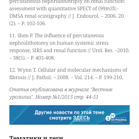
percutaneous nephrolithotripsy on renal function:
assessment with quantitative SPECT of (99m)Tc-
DMSA renal scintigraphy // J. Endourol. – 2006. 20
(2). – Р. 102-106.
11. Shen P. The influence of percutaneous
nephrolithotomy on human systemic stress
response, SIRS and renal function // Urol. Res. –2010.
– 38(5). – P. 403-408.
12. Wynn T. Cellular and molecular mechanisms of
fibrosis // J. Pathol. – 2008. – Vol. 214. – P. 199-210.
Статья опубликована в журнале "Вестник
урологии". Номер №1/2015 стр. 44-51
Тематики и теги