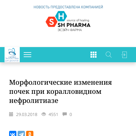
Экосистема
для урологов
Морфологические изменения
почек при коралловидном
нефролитиазе
29.03.2018
4551
0