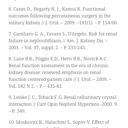
6. Canes D., Hegarty N. J., Kamoi K. Functional
outcomes following percutaneous surgery in the
solitary kidney // J. Urol. – 2009. –181(1). – P. 154-60.
7. Gambaro G. A., Favaro S., D'Angelo. Risk for renal
failure in nephrolithiasis // Am. J. Kidney Dis. –
2001. – Vol. 37, suppl. 2. – P. 233-243.
8. Lane B.R., Poggio E.D., Herts B.R., Novick A.C.
Renal function assessment in the era of chronic
kidney disease: renewed emphasis on renal
function centered patient care // J. Urol. – 2009. –
Vol. 182 N 2. – P. – 435-43.
9. Leiske J. C., Toback F. G. Renal cellurinary crystal
interaction // Curr Opin Nephrol Hypertens.-2000. 9.
– Р. 349.
10. Moskovitz В., Halachmi S., Sopov V. Effect of