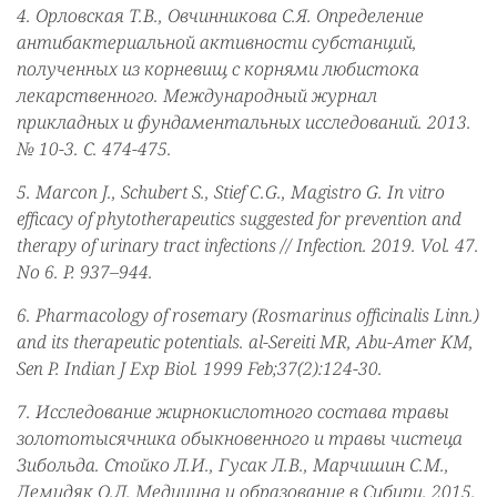
4. Орловская Т.В., Овчинникова С.Я. Определение
антибактериальной активности субстанций,
полученных из корневищ с корнями любистока
лекарственного. Международный журнал
прикладных и фундаментальных исследований. 2013.
№ 10-3. С. 474-475.
5. Marcon J., Schubert S., Stief C.G., Magistro G. In vitro
efficacy of phytotherapeutics suggested for prevention and
therapy of urinary tract infections // Infection. 2019. Vol. 47.
No 6. P. 937–944.
6. Pharmacology of rosemary (Rosmarinus officinalis Linn.)
and its therapeutic potentials. al-Sereiti MR, Abu-Amer KM,
Sen P. Indian J Exp Biol. 1999 Feb;37(2):124-30.
7. Исследование жирнокислотного состава травы
золототысячника обыкновенного и травы чистеца
Зибольда. Стойко Л.И., Гусак Л.В., Марчишин С.М.,
Демидяк О.Л. Медицина и образование в Сибири. 2015.