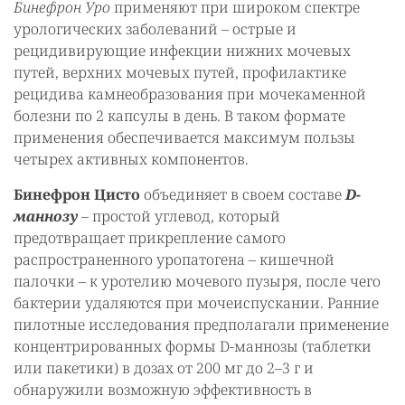
Бинефрон Уро
применяют при широком спектре
урологических заболеваний – острые и
рецидивирующие инфекции нижних мочевых
путей, верхних мочевых путей, профилактике
рецидива камнеобразования при мочекаменной
болезни по 2 капсулы в день. В таком формате
применения обеспечивается максимум пользы
четырех активных компонентов.
Бинефрон Цисто
объединяет в своем составе
D-
маннозу
– простой углевод, который
предотвращает прикрепление самого
распространенного уропатогена – кишечной
палочки – к уротелию мочевого пузыря, после чего
бактерии удаляются при мочеиспускании. Ранние
пилотные исследования предполагали применение
концентрированных формы D-маннозы (таблетки
или пакетики) в дозах от 200 мг до 2–3 г и
обнаружили возможную эффективность в