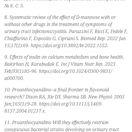
№ 6. С. 5.
8. Systematic review of the effect of D-mannose with or
without other drugs in the treatment of symptoms of
urinary tract infections/cystitis. Parazzini F, Ricci E, Fedele F,
Chiaffarino F, Esposito G, Cipriani S. Biomed Rep. 2022 Jun
15;17(2):69. https://doi.org/10.3892/br.2022.1552.
9. Effects of inulin on calcium metabolism and bone health.
Bakirhan H, Karabudak E. Int J Vitam Nutr Res. 2023
Feb;93(1):85-96. https://doi.org/10.1024/0300-9831/
a000700.
10. Proanthocyanidins--a final frontier in flavonoid
research? Dixon RA, Xie DY, Sharma SB. New Phytol. 2005
Jan;165(1):9-28. https://doi.org/10.1111/j.1469-
8137.2004.01217.x.
11. Proanthocyanidins-Will they effectively restrain
conspicuous bacterial strains devolving on urinary tract