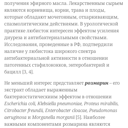
получения эфирного масла. Лекарственным сырьем
являются корневища, корни, трава и плоды,
которые обладают мочегонным, отхаркивающим,
спазмолитическим действиями. В урологической
практике любисток интересен эффектом усиления
диуреза и антибактериальными свойствами.
Исследования, проведенные в РФ, подтвердили
наличие у любистока широкого спектра
антибактериальной активности в отношении
патогенных стафилококков, энтеробактерий и
бацилл [3, 4].
Не меньший интерес представляет
розмарин
– его
экстракт обладает выраженным
бактериостатическиим эффектом в отношении
Escherichia coli, Klebsiella pneumoniae, Proteus mirabilis,
Citrobacter freundii, Enterobacter cloacae, Pseudomonas
aeruginosa
и
Morganella morganii
[5]. Наиболее
важными компонентами розмарина являются