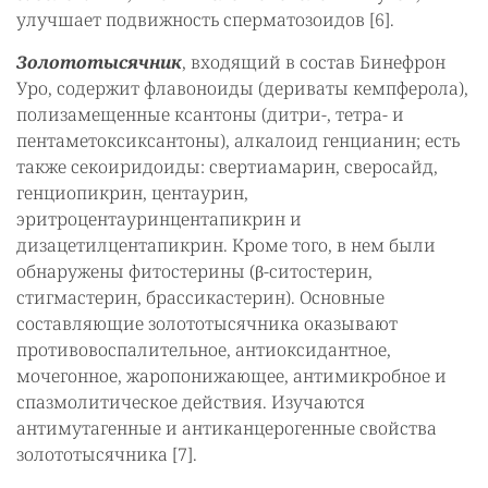
улучшает подвижность сперматозоидов [6].
Золототысячник
, входящий в состав Бинефрон
Уро, содержит флавоноиды (дериваты кемпферола),
полизамещенные ксантоны (дитри-, тетра- и
пентаметоксиксантоны), алкалоид генцианин; есть
также секоиридоиды: свертиамарин, сверосайд,
генциопикрин, центаурин,
эритроцентауринцентапикрин и
дизацетилцентапикрин. Кроме того, в нем были
обнаружены фитостерины (β-ситостерин,
стигмастерин, брассикастерин). Основные
составляющие золототысячника оказывают
противовоспалительное, антиоксидантное,
мочегонное, жаропонижающее, антимикробное и
спазмолитическое действия. Изучаются
антимутагенные и антиканцерогенные свойства
золототысячника [7].