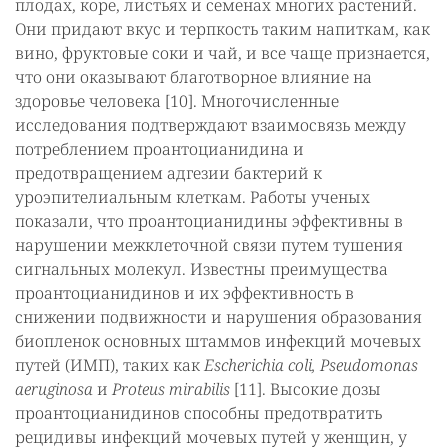
плодах, коре, листьях и семенах многих растений.
Они придают вкус и терпкость таким напиткам, как
вино, фруктовые соки и чай, и все чаще признается,
что они оказывают благотворное влияние на
здоровье человека [10]. Многочисленные
исследования подтверждают взаимосвязь между
потреблением проантоцианидина и
предотвращением адгезии бактерий к
уроэпителиальным клеткам. Работы ученых
показали, что проантоцианидины эффективны в
нарушении межклеточной связи путем тушения
сигнальных молекул. Известны преимущества
проантоцианидинов и их эффективность в
снижении подвижности и нарушения образования
биопленок основных штаммов инфекций мочевых
путей (ИМП), таких как
Escherichia coli, Pseudomonas
aeruginosa
и
Proteus mirabilis
[11]. Высокие дозы
проантоцианидинов способны предотвратить
рецидивы инфекций мочевых путей у женщин, у