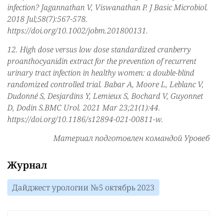
infection? Jagannathan V, Viswanathan P. J Basic Microbiol.
2018 Jul;58(7):567-578.
https://doi.org/10.1002/jobm.201800131.
12. High dose versus low dose standardized cranberry
proanthocyanidin extract for the prevention of recurrent
urinary tract infection in healthy women: a double-blind
randomized controlled trial. Babar A, Moore L, Leblanc V,
Dudonné S, Desjardins Y, Lemieux S, Bochard V, Guyonnet
D, Dodin S.BMC Urol. 2021 Mar 23;21(1):44.
https://doi.org/10.1186/s12894-021-00811-w.
Материал подготовлен командой Уровеб
Журнал
Дайджест урологии №5 октябрь 2023