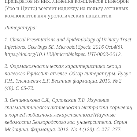
препаратов из них. Линейка комплексов Бинефрон
(Уро и Цисто) вселяет надежду на пользу активных
компонентов для урологических пациентов.
Литература:
1. Clinical Presentations and Epidemiology of Urinary Tract
Infections. Geerlings SE. Microbiol Spectr. 2016 Oct;4(5).
https://doi.org/10.1128/microbiolspec. UTI-0002-2012.
2. Фармакогностическая характеристика хвоща
полевого Equisetum arvense. Обзор литературы. Бузук
Г.Н., Эльяшевич Е.Г. Вестник фармации. 2010. № 2
(48). С. 65-72.
3. Овчинникова С.Я., Орловская Т.В. Изучение
спазмолитическои
̆
активности экстракта корневищ
и корнеи
̆
любистока лекарственного//Научные
ведомости Белгородского гос. университета. Серия
Медицина. Фармация. 2012. No 4 (123). С. 275–277.