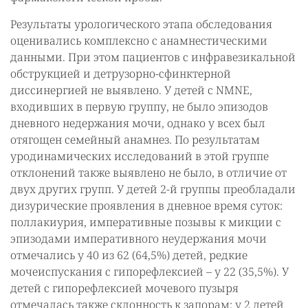
Результаты урологического этапа обследования
оценивались комплексно с анамнестическими
данными. При этом пациентов с инфравезикальной
обструкцией и детрузорно-сфинктерной
диссинергией не выявлено. У детей с NMNE,
входивших в первую группу, не было эпизодов
дневного недержания мочи, однако у всех был
отягощен семейный анамнез. По результатам
уродинамических исследований в этой группе
отклонений также выявлено не было, в отличие от
двух других групп. У детей 2-й группы преобладали
дизурические проявления в дневное время суток:
поллакиурия, императивные позывы к микции с
эпизодами императивного неудержания мочи
отмечались у 40 из 62 (64,5%) детей, редкие
мочеиспускания с гипорефлексией – у 22 (35,5%). У
детей с гипорефлексией мочевого пузыря
отмечалась также склонность к запорам; у 2 детей