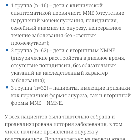
1 группа (n=16) – дети с клинической
симптоматикой первичного MNE (отсутствие
нарушений мочеиспускания, полидипсия,
семейный анамнез по энурезу, непрерывное
течение заболевания без «светлых
промежутков»);
2 группа (n=62) – дети с вторичным NMNE
(дизурические расстройства в дневное время,
отсутствие полидипсии, без обязательных
указаний на наследственный характер
заболевания);
3 группа (n=32) – пациенты, имеющие признаки
как первичной формы энуреза, так и вторичной
формы MNE + NMNE.
У всех пациентов была тщательно собрана и
проанализирована история заболевания, в том
числе наличие проявлений энуреза у
родственников. Дополнительно на первом этапе