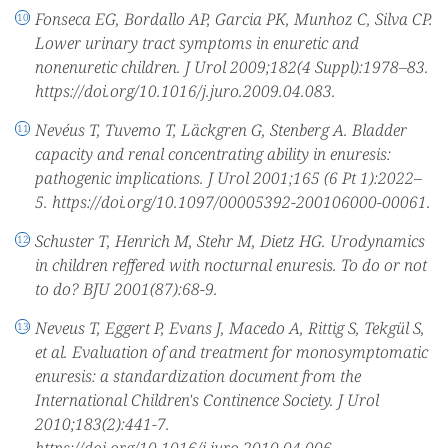
Fonseca EG, Bordallo AP, Garcia PK, Munhoz C, Silva CP.
Lower urinary tract symptoms in enuretic and
nonenuretic children. J Urol 2009;182(4 Suppl):1978–83.
https://doi.org/10.1016/j.juro.2009.04.083.
Nevéus T, Tuvemo T, Läckgren G, Stenberg A. Bladder
capacity and renal concentrating ability in enuresis:
pathogenic implications. J Urol 2001;165 (6 Pt 1):2022–
5. https://doi.org/10.1097/00005392-200106000-00061.
Schuster Т, Henrich М, Stehr М, Dietz HG. Urodynamics
in children reffered with nocturnal enuresis. To do or not
to do? BJU 2001(87):68-9.
Neveus T, Eggert P, Evans J, Macedo A, Rittig S, Tekgül S,
et al. Evaluation of and treatment for monosymptomatic
enuresis: a standardization document from the
International Children's Continence Society. J Urol
2010;183(2):441-7.