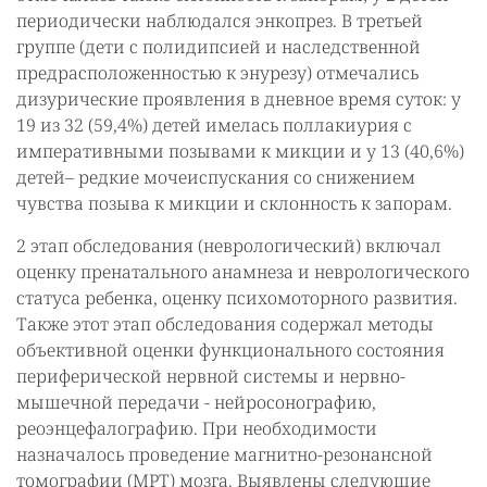
периодически наблюдался энкопрез. В третьей
группе (дети с полидипсией и наследственной
предрасположенностью к энурезу) отмечались
дизурические проявления в дневное время суток: у
19 из 32 (59,4%) детей имелась поллакиурия с
императивными позывами к микции и у 13 (40,6%)
детей– редкие мочеиспускания со снижением
чувства позыва к микции и склонность к запорам.
2 этап обследования (неврологический) включал
оценку пренатального анамнеза и неврологического
статуса ребенка, оценку психомоторного развития.
Также этот этап обследования содержал методы
объективной оценки функционального состояния
периферической нервной системы и нервно-
мышечной передачи - нейросонографию,
реоэнцефалографию. При необходимости
назначалось проведение магнитно-резонансной
томографии (МРТ) мозга. Выявлены следующие