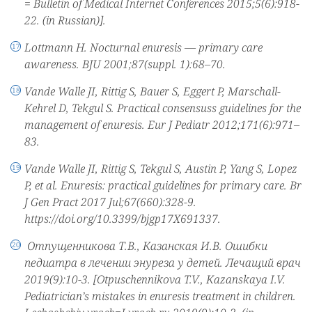
= Bulletin of Medical Internet Conferences 2015;5(6):918-
22. (in Russian)].
Lottmann H. Nocturnal enuresis — primary care
awareness. BJU 2001;87(suppl. 1):68–70.
Vande Walle JI, Rittig S, Bauer S, Eggert P, Marschall-
Kehrel D, Tekgul S. Practical consensuss guidelines for the
management of enuresis. Eur J Pediatr 2012;171(6):971–
83.
Vande Walle JI, Rittig S, Tekgul S, Austin P, Yang S, Lopez
P, et al. Enuresis: practical guidelines for primary care. Br
J Gen Pract 2017 Jul;67(660):328-9.
https://doi.org/10.3399/bjgp17X691337.
Отпущенникова Т.В., Казанская И.В. Ошибки
педиатра в лечении энуреза у детей. Лечащий врач
2019(9):10-3. [Otpuschennikova T.V., Kazanskaya I.V.
Pediatrician’s mistakes in enuresis treatment in children.