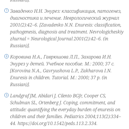
Заваденко Н.Н. Энурез: классификация, патогенез,
диагностика и лечение. Неврологический журнал
2001(2):42–6. [Zavadenko N.N. Enuresis: classification,
pathogenesis, diagnosis and treatment. Nevrologicheskiy
zhurnal = Neurological Journal 2001(2):42–6. (in
Russian)].
Коровина Н.А., Гаврюшова Л.П., Захарова И.Н.
Энурез у детей. Учебное пособие. М.: 2000; 37 с.
[Korovina N.A., Gavryushova L.P., Zakharova I.N.
Enuresis in children. Tutorial. M.: 2000; 37 p. (in
Russian)].
Landgraf JM, Abidari J, Cilento BGJr, Cooper CS,
Schulman SL, Ortenberg J. Coping, commitment, and
attitude: quantifying the everyday burden of enuresis on
children and their families. Pediatrics 2004;113(2):334–
44. https://doi.org/10.1542/peds.113.2.334.