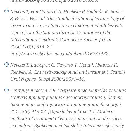
https://doi.org/10.1016/j.juro.2010.04.006.
Nevéus T, von Gontard A, Hoebeke P, Hjälmås K, Bauer
S, Bower W, et al. The standardization of terminology of
lower urinary tract function in children and adolescents:
report from the Standardization Committee of the
International Children’s Continence Society. J Urol
2006;176(1):314–24.
http://www.ncbi.nlm.nih.gov/pubmed/16753432.
Neveus T, Lackgren G, Tuvemo Т, Hetta J, Hjalmas K,
Stenberg A. Enuresis-background and treatment. Scand J
Urol Nephrol Suppl 2000(206):1–44.
Отпущенникова Т.В. Современные методы лечения
энуреза при нарушениях мочеиспускания у детей.
Бюллетень медицинских интернет-конференций
2015;5(6):918-22. [Otpushchennikova T.V. Modern
methods of treatment of enuresis in urination disorders
in children. Byulleten meditsinskikh Internetkonferentsiy