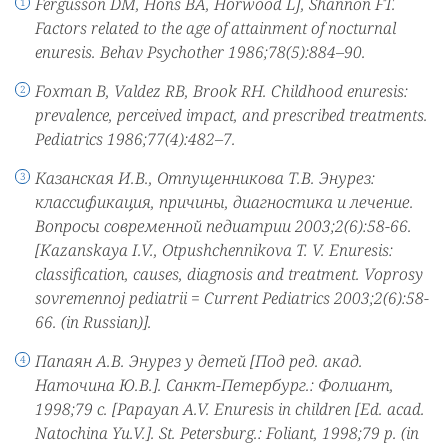
Fergusson DM, Hons BA, Horwood LJ, Shannon FT.
Factors related to the age of attainment of nocturnal
enuresis. Behav Psychother 1986;78(5):884–90.
Foxman B, Valdez RB, Brook RH. Childhood enuresis:
prevalence, perceived impact, and prescribed treatments.
Pediatrics 1986;77(4):482–7.
Казанская И.В., Отпущенникова Т.В. Энурез:
классификация, причины, диагностика и лечение.
Вопросы современной педиатрии 2003;2(6):58-66.
[Kazanskaya I.V., Otpushchennikova T. V. Enuresis:
classification, causes, diagnosis and treatment. Voprosy
sovremennoj pediatrii = Current Pediatrics 2003;2(6):58-
66. (in Russian)].
Папаян А.В. Энурез у детей [Под ред. акад.
Наточина Ю.В.]. Санкт-Петербург.: Фолиант,
1998;79 с. [Papayan A.V. Enuresis in children [Ed. acad.
Natochina Yu.V.]. St. Petersburg.: Foliant, 1998;79 p. (in