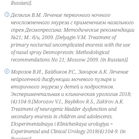
Russian)].
Делягин В.М. Лечение первичного ночного
неосложненного энуреза с применением назального
спрея Десмопрессина: Методические рекомендации
№21; М.: б/и, 2009. [Delyagin V.M. Treatment of
primary nocturnal uncomplicated enuresis with the use
of nasal spray Desmopressin: Methodological
recommendations No 21; Moscow 2009. (in Russian)].
Морозов В.И., Байбиков Р.С., Закиров А.К. Лечение
нейрогенной дисфункции мочевого пузыря и
вторичного энуреза у детей и подростков.
Экспериментальная и клиническая урология 2018;
(4):104-9.[Morozov V.I., Baybikov R.S., Zakirov A.K.
Treatment of neurogenic bladder dysfunction and
secondary enuresis in children and adolescents.
Eksperimentalnaya i Klinicheskaya urologiya =
Experimental and Clinical Urology 2018(4):104-9. (in
Russian)].